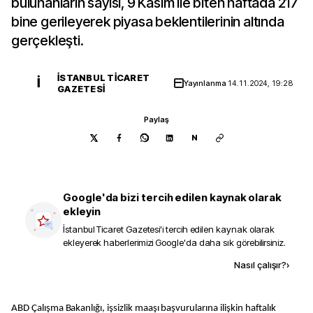
bulunanların sayısı, 9 Kasım ile biten haftada 217
bine gerileyerek piyasa beklentilerinin altında
gerçekleşti.
İSTANBUL TICARET
İ
Yayınlanma
14.11.2024, 19:28
GAZETESI
Paylaş
N
Google'da bizi tercih edilen kaynak olarak
ekleyin
İstanbul Ticaret Gazetesi
'i tercih edilen kaynak olarak
ekleyerek haberlerimizi Google'da daha sık görebilirsiniz.
Kaynak ekle
Nasıl çalışır?
›
ABD Çalışma Bakanlığı, işsizlik maaşı başvurularına ilişkin haftalık