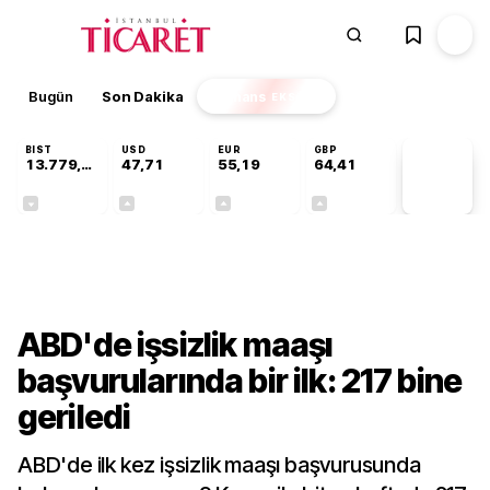
Bugün
Son Dakika
Finans
EKSTRA
BIST
USD
EUR
GBP
13.779,39
47,71
55,19
64,41
PİYASA
VERİLERİ
-0,14%
+0,18%
+0,32%
+0,38%
Dünya
ABD'de işsizlik maaşı
başvurularında bir ilk: 217 bine
geriledi
ABD'de ilk kez işsizlik maaşı başvurusunda