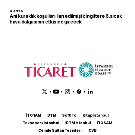
DÜNYA
Ani kuraklık koşulları ilan edilmişti: İngiltere 6.sıcak
hava dalgasının etkisine girecek
•
•
•
•
İTOTAM
BTM
SoftITo
Kitap İstanbul
Teknopark İstanbul
İDTM İstanbul
İTOSAM
Cemile Sultan Tesisleri
ICVB