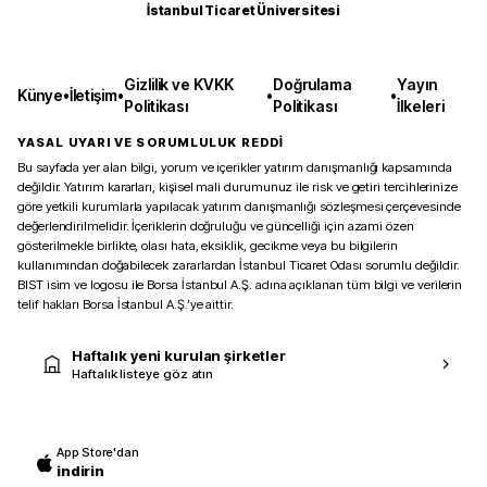
İstanbul Ticaret Üniversitesi
Gizlilik ve KVKK
Doğrulama
Yayın
Künye
•
İletişim
•
•
•
Politikası
Politikası
İlkeleri
YASAL UYARI VE SORUMLULUK REDDİ
Bu sayfada yer alan bilgi, yorum ve içerikler yatırım danışmanlığı kapsamında
değildir. Yatırım kararları, kişisel mali durumunuz ile risk ve getiri tercihlerinize
göre yetkili kurumlarla yapılacak yatırım danışmanlığı sözleşmesi çerçevesinde
değerlendirilmelidir. İçeriklerin doğruluğu ve güncelliği için azami özen
gösterilmekle birlikte, olası hata, eksiklik, gecikme veya bu bilgilerin
kullanımından doğabilecek zararlardan İstanbul Ticaret Odası sorumlu değildir.
BIST isim ve logosu ile Borsa İstanbul A.Ş. adına açıklanan tüm bilgi ve verilerin
telif hakları Borsa İstanbul A.Ş.’ye aittir.
Haftalık yeni kurulan şirketler
Haftalık listeye göz atın
App Store'dan
indirin