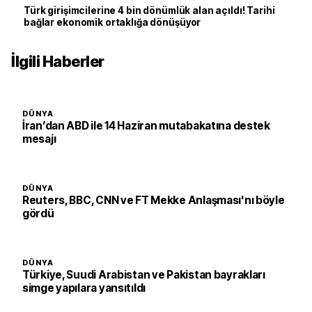
Türk girişimcilerine 4 bin dönümlük alan açıldı! Tarihi
bağlar ekonomik ortaklığa dönüşüyor
İlgili Haberler
DÜNYA
İran’dan ABD ile 14 Haziran mutabakatına destek
mesajı
DÜNYA
Reuters, BBC, CNN ve FT Mekke Anlaşması'nı böyle
gördü
DÜNYA
Türkiye, Suudi Arabistan ve Pakistan bayrakları
simge yapılara yansıtıldı