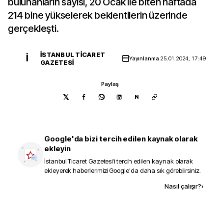
bulunanların sayısı, 20 Ocak ile biten haftada
214 bine yükselerek beklentilerin üzerinde
gerçekleşti.
İSTANBUL TICARET
İ
Yayınlanma
25.01.2024, 17:49
GAZETESI
Paylaş
N
Google'da bizi tercih edilen kaynak olarak
ekleyin
İstanbul Ticaret Gazetesi
'i tercih edilen kaynak olarak
ekleyerek haberlerimizi Google'da daha sık görebilirsiniz.
Kaynak ekle
Nasıl çalışır?
›