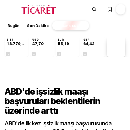
Bugün
Son Dakika
Finans
EKSTRA
BIST
USD
EUR
GBP
13.779,39
47,70
55,19
64,42
PİYASA
VERİLERİ
-0,14%
+0,15%
+0,32%
+0,39%
Dünya
ABD'de işsizlik maaşı
başvuruları beklentilerin
üzerinde arttı
ABD'de ilk kez işsizlik maaşı başvurusunda