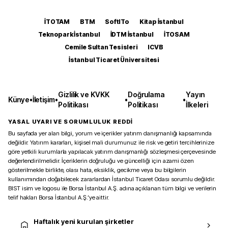
İTOTAM
BTM
SoftITo
Kitap İstanbul
Teknopark İstanbul
İDTM İstanbul
İTOSAM
Cemile Sultan Tesisleri
ICVB
İstanbul Ticaret Üniversitesi
Gizlilik ve KVKK
Doğrulama
Yayın
Künye
•
İletişim
•
•
•
Politikası
Politikası
İlkeleri
YASAL UYARI VE SORUMLULUK REDDİ
Bu sayfada yer alan bilgi, yorum ve içerikler yatırım danışmanlığı kapsamında
değildir. Yatırım kararları, kişisel mali durumunuz ile risk ve getiri tercihlerinize
göre yetkili kurumlarla yapılacak yatırım danışmanlığı sözleşmesi çerçevesinde
değerlendirilmelidir. İçeriklerin doğruluğu ve güncelliği için azami özen
gösterilmekle birlikte, olası hata, eksiklik, gecikme veya bu bilgilerin
kullanımından doğabilecek zararlardan İstanbul Ticaret Odası sorumlu değildir.
BIST isim ve logosu ile Borsa İstanbul A.Ş. adına açıklanan tüm bilgi ve verilerin
telif hakları Borsa İstanbul A.Ş.’ye aittir.
Haftalık yeni kurulan şirketler