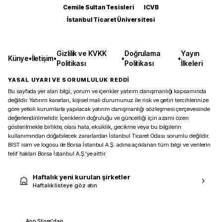
Cemile Sultan Tesisleri
ICVB
İstanbul Ticaret Üniversitesi
Gizlilik ve KVKK
Doğrulama
Yayın
Künye
•
İletişim
•
•
•
Politikası
Politikası
İlkeleri
YASAL UYARI VE SORUMLULUK REDDİ
Bu sayfada yer alan bilgi, yorum ve içerikler yatırım danışmanlığı kapsamında
değildir. Yatırım kararları, kişisel mali durumunuz ile risk ve getiri tercihlerinize
göre yetkili kurumlarla yapılacak yatırım danışmanlığı sözleşmesi çerçevesinde
değerlendirilmelidir. İçeriklerin doğruluğu ve güncelliği için azami özen
gösterilmekle birlikte, olası hata, eksiklik, gecikme veya bu bilgilerin
kullanımından doğabilecek zararlardan İstanbul Ticaret Odası sorumlu değildir.
BIST isim ve logosu ile Borsa İstanbul A.Ş. adına açıklanan tüm bilgi ve verilerin
telif hakları Borsa İstanbul A.Ş.’ye aittir.
Haftalık yeni kurulan şirketler
Haftalık listeye göz atın
App Store'dan