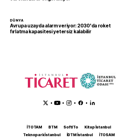
DÜNYA
Avrupa uzayda alarm veriyor: 2030'da roket
fırlatma kapasitesi yetersiz kalabilir
•
•
•
•
İTOTAM
BTM
SoftITo
Kitap İstanbul
Teknopark İstanbul
İDTM İstanbul
İTOSAM