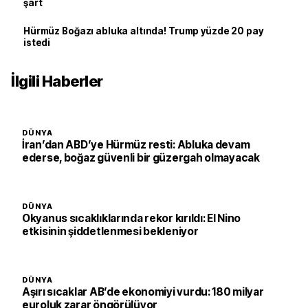
şart
Hürmüz Boğazı abluka altında! Trump yüzde 20 pay
istedi
İlgili Haberler
DÜNYA
İran’dan ABD’ye Hürmüz resti: Abluka devam
ederse, boğaz güvenli bir güzergah olmayacak
DÜNYA
Okyanus sıcaklıklarında rekor kırıldı: El Nino
etkisinin şiddetlenmesi bekleniyor
DÜNYA
Aşırı sıcaklar AB’de ekonomiyi vurdu: 180 milyar
euroluk zarar öngörülüyor