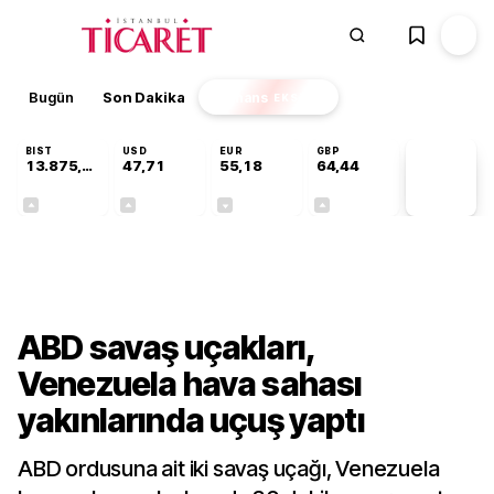
Bugün
Son Dakika
Finans
EKSTRA
BIST
USD
EUR
GBP
13.875,53
47,71
55,18
64,44
PİYASA
VERİLERİ
+0,70%
+0,01%
-0,02%
+0,05%
Dünya
ABD savaş uçakları,
Venezuela hava sahası
yakınlarında uçuş yaptı
ABD ordusuna ait iki savaş uçağı, Venezuela