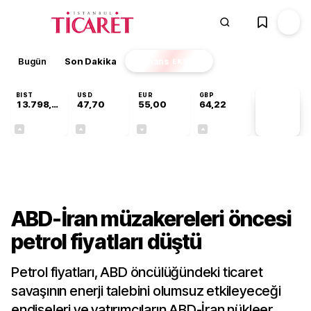
Bugün
Son Dakika
Finans
EKSTRA
BIST
USD
EUR
GBP
13.798,82
47,70
55,00
64,22
PİYASA
VERİLERİ
+0,70%
+0,16%
-0,02%
+0,07%
Finans
ABD-İran müzakereleri öncesi
petrol fiyatları düştü
Petrol fiyatları, ABD öncülüğündeki ticaret
savaşının enerji talebini olumsuz etkileyeceği
endişeleri ve yatırımcıların ABD-İran nükleer