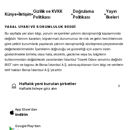
Gizlilik ve KVKK
Doğrulama
Yayın
Künye
•
İletişim
•
•
•
Politikası
Politikası
İlkeleri
YASAL UYARI VE SORUMLULUK REDDİ
Bu sayfada yer alan bilgi, yorum ve içerikler yatırım danışmanlığı kapsamında
değildir. Yatırım kararları, kişisel mali durumunuz ile risk ve getiri tercihlerinize
göre yetkili kurumlarla yapılacak yatırım danışmanlığı sözleşmesi çerçevesinde
değerlendirilmelidir. İçeriklerin doğruluğu ve güncelliği için azami özen
gösterilmekle birlikte, olası hata, eksiklik, gecikme veya bu bilgilerin
kullanımından doğabilecek zararlardan İstanbul Ticaret Odası sorumlu değildir.
BIST isim ve logosu ile Borsa İstanbul A.Ş. adına açıklanan tüm bilgi ve verilerin
telif hakları Borsa İstanbul A.Ş.’ye aittir.
Haftalık yeni kurulan şirketler
Haftalık listeye göz atın
App Store'dan
indirin
Google Play'den