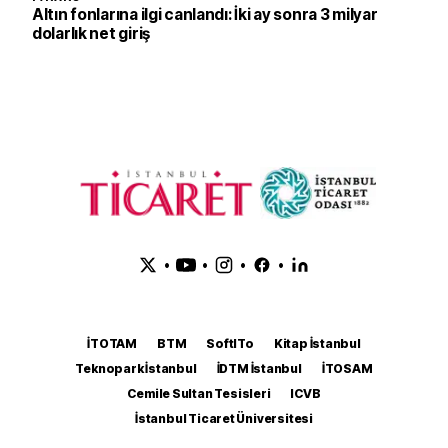
Altın fonlarına ilgi canlandı: İki ay sonra 3 milyar
dolarlık net giriş
•
•
•
•
İTOTAM
BTM
SoftITo
Kitap İstanbul
Teknopark İstanbul
İDTM İstanbul
İTOSAM
Cemile Sultan Tesisleri
ICVB
İstanbul Ticaret Üniversitesi