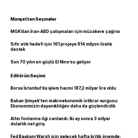
Manşetten Seçmeler
MGK’dan İran-ABD çatışmaları için müzakere çağrısı
Sıfır atık hedefi için 161 projeye 914 milyon liralık
destek
Son 70 yılın en güçlü El Nino’su geliyor
Editörün Seçimi
Borsa İstanbul’da işlem hacmi 187,2 milyar lira oldu
Bakan Şimşek’ten makroekonomik istikrar vurgusu:
Ekonomimizin dayanıklılığını daha da güçlendirdik
Altın fonlarına ilgi canlandı: İki ay sonra 3 milyar
dolarlık net giriş
Fed Başkanı Warsh için gelecek hafta kritik önemde: