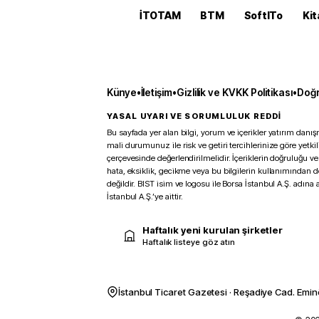
İTOTAM
BTM
SoftITo
Kit
Künye
•
İletişim
•
Gizlilik ve KVKK Politikası
•
Doğr
YASAL UYARI VE SORUMLULUK REDDİ
Bu sayfada yer alan bilgi, yorum ve içerikler yatırım danışm
mali durumunuz ile risk ve getiri tercihlerinize göre yetk
çerçevesinde değerlendirilmelidir. İçeriklerin doğruluğu ve
hata, eksiklik, gecikme veya bu bilgilerin kullanımından 
değildir. BIST isim ve logosu ile Borsa İstanbul A.Ş. adına a
İstanbul A.Ş.’ye aittir.
Haftalık yeni kurulan şirketler
Haftalık listeye göz atın
İstanbul Ticaret Gazetesi · Reşadiye Cad. Emin