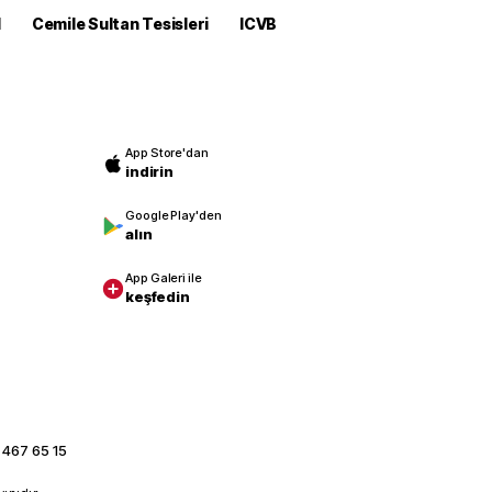
M
Cemile Sultan Tesisleri
ICVB
App Store'dan
indirin
Google Play'den
alın
App Galeri ile
keşfedin
 467 65 15