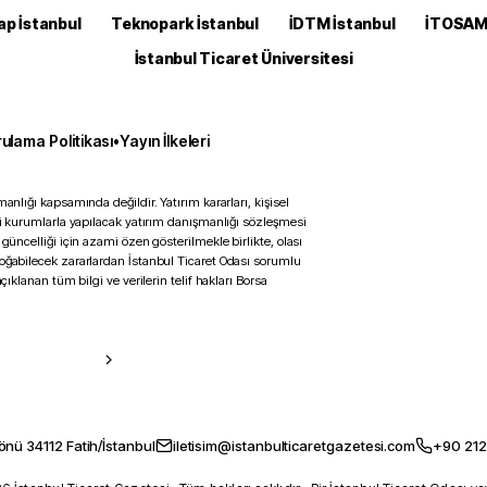
ap İstanbul
Teknopark İstanbul
İDTM İstanbul
İTOSA
İstanbul Ticaret Üniversitesi
ulama Politikası
•
Yayın İlkeleri
anlığı kapsamında değildir. Yatırım kararları, kişisel
ili kurumlarla yapılacak yatırım danışmanlığı sözleşmesi
 güncelliği için azami özen gösterilmekle birlikte, olası
doğabilecek zararlardan İstanbul Ticaret Odası sorumlu
çıklanan tüm bilgi ve verilerin telif hakları Borsa
önü 34112 Fatih/İstanbul
iletisim@istanbulticaretgazetesi.com
+90 212