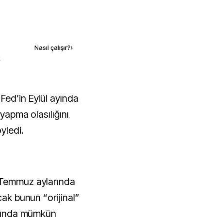
Kaynak ekle
Nasıl çalışır?
›
k
 yapma olasılığını
yledi.
 Temmuz aylarında
cak bunun “orijinal”
şığında mümkün