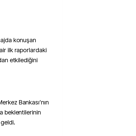
rtajda konuşan
ir ilk raporlardaki
dan etkilediğini
Merkez Bankası’nın
a beklentilerinin
 geldi.