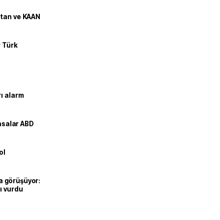
stan ve KAAN
r Türk
ı alarm
yasalar ABD
ol
’la görüşüyor:
ı vurdu