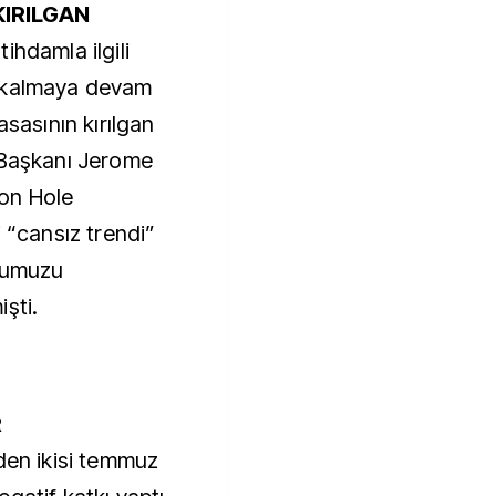
KIRILGAN
ihdamla ilgili
e kalmaya devam
asasının kırılgan
 Başkanı Jerome
on Hole
i “cansız trendi”
uşumuzu
şti.
R
den ikisi temmuz