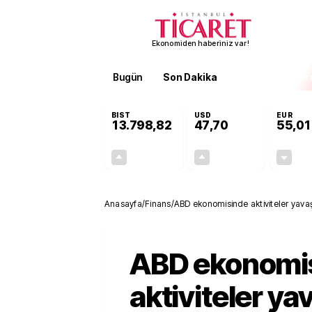
Ekonomiden haberiniz var!
Bugün
Son Dakika
Finans
EKST
BIST
USD
EUR
13.798,82
47,70
55,01
+0,70%
+0,17%
95,68
0,08
Anasayfa
/
Finans
/
ABD ekonomisinde aktiviteler yavaşl
artıyor
ABD ekonomi
aktiviteler ya