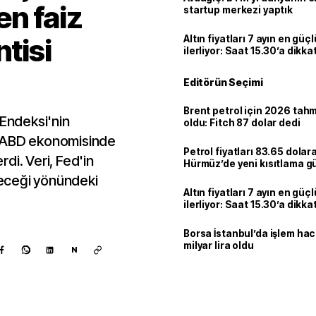
en faiz
startup merkezi yaptık
ntisi
Altın fiyatları 7 ayın en güç
ilerliyor: Saat 15.30’a dikka
Editörün Seçimi
Brent petrol için 2026 tahmi
 Endeksi'nin
oldu: Fitch 87 dolar dedi
, ABD ekonomisinde
Petrol fiyatları 83.65 dolara
di. Veri, Fed'in
Hürmüz’de yeni kısıtlama 
ideceği yönündeki
Altın fiyatları 7 ayın en güç
ilerliyor: Saat 15.30’a dikka
Borsa İstanbul’da işlem hac
milyar lira oldu
N