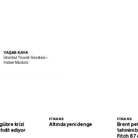
YAŞAR KAYA
İstanbul Ticaret Gazetesi –
Haber Müdürü
FINANS
FINANS
gübre krizi
Altında yeni denge
Brent pet
ehdit ediyor
tahmini be
Fitch 87 