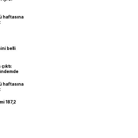
lü haftasına
t
ni belli
 çıktı:
gündemde
lü haftasına
t
mi 187,2