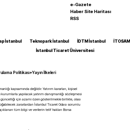
e-Gazete
Haber Site Haritası
RSS
ap İstanbul
Teknopark İstanbul
İDTM İstanbul
İTOSA
İstanbul Ticaret Üniversitesi
ulama Politikası
•
Yayın İlkeleri
anlığı kapsamında değildir. Yatırım kararları, kişisel
ili kurumlarla yapılacak yatırım danışmanlığı sözleşmesi
 güncelliği için azami özen gösterilmekle birlikte, olası
doğabilecek zararlardan İstanbul Ticaret Odası sorumlu
çıklanan tüm bilgi ve verilerin telif hakları Borsa