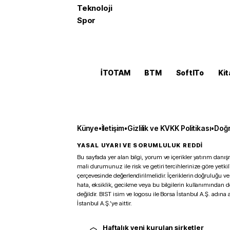
Teknoloji
Spor
İTOTAM
BTM
SoftITo
Kit
Künye
•
İletişim
•
Gizlilik ve KVKK Politikası
•
Doğr
YASAL UYARI VE SORUMLULUK REDDİ
Bu sayfada yer alan bilgi, yorum ve içerikler yatırım danışm
mali durumunuz ile risk ve getiri tercihlerinize göre yetk
çerçevesinde değerlendirilmelidir. İçeriklerin doğruluğu ve
hata, eksiklik, gecikme veya bu bilgilerin kullanımından 
değildir. BIST isim ve logosu ile Borsa İstanbul A.Ş. adına a
İstanbul A.Ş.’ye aittir.
Haftalık yeni kurulan şirketler