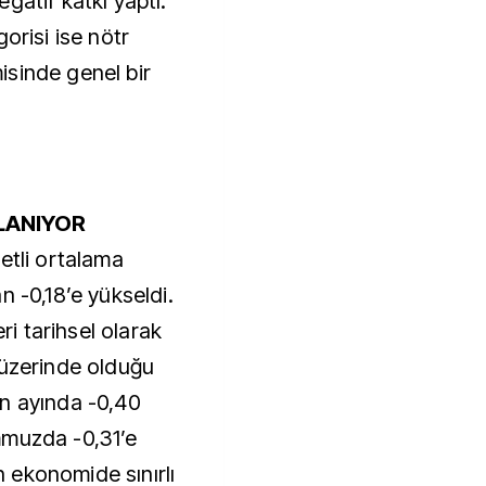
gatif katkı yaptı.
orisi ise nötr
sinde genel bir
LANIYOR
etli ortalama
n -0,18’e yükseldi.
 tarihsel olarak
 üzerinde olduğu
n ayında -0,40
mmuzda -0,31’e
 ekonomide sınırlı