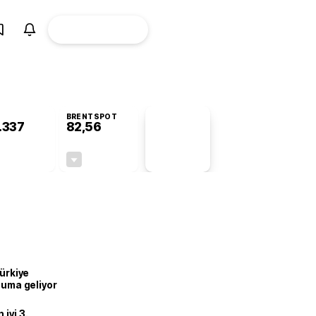
ÜYE
CANLI BORSA
Girişi
BRENTSPOT
.337
82,56
PİYASA
VERİLERİ
-0,78%
-0,27%
+0,00
-0,22
Türkiye
onuma geliyor
iyi 3.