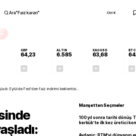
Ara
"
Faiz kararı
"
Ctrl K
RA
GBP
ALTIN
XAGUSD
BTC
64,23
6.585
63,68
64
-0,01%
+0,09%
+1,42%
+3,54%
0,00
0,06
92,23
2,18
adı: Eylülde Fed'den faiz indirimi beklentisi
Manşetten Seçmeler
sinde
100 yıl sonra tarihi dönüş: 
kerkük’te ilk kez üretici k
vaşladı:
Avdagiç: BTM’yi dünyanın en 