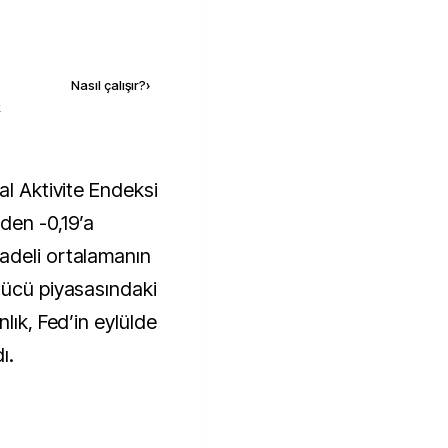
Kaynak ekle
Nasıl çalışır?
›
k
den -0,19’a
adeli ortalamanın
gücü piyasasındaki
lık, Fed’in eylülde
ı.