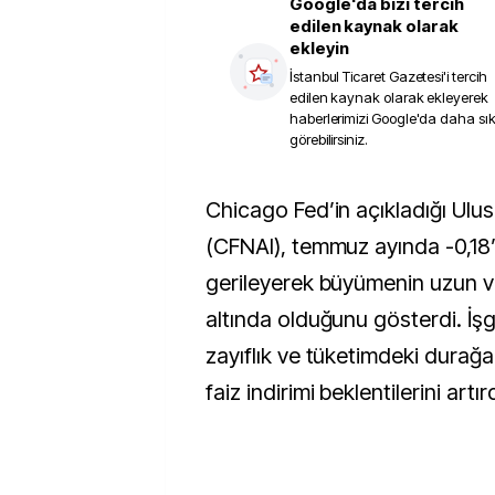
Google'da bizi tercih
edilen kaynak olarak
ekleyin
İstanbul Ticaret Gazetesi
'i tercih
edilen kaynak olarak ekleyerek
haberlerimizi Google'da daha sı
görebilirsiniz.
Chicago Fed’in açıkladığı Ulusal Aktivite Endeksi
(CFNAI), temmuz ayında -0,18’
gerileyerek büyümenin uzun v
altında olduğunu gösterdi. İş
zayıflık ve tüketimdeki durağan
faiz indirimi beklentilerini artırd