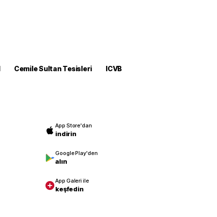
M
Cemile Sultan Tesisleri
ICVB
App Store'dan
indirin
Google Play'den
alın
App Galeri ile
keşfedin