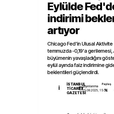
Eylülde Fed'd
indirimi bekle
artıyor
Chicago Fed'in Ulusal Aktivite
temmuzda -0,19'a gerilemesi
büyümenin yavaşladığını göster
eylül ayında faiz indirimine g
beklentileri güçlendirdi.
İSTANBUL
Paylaş
Yayınlanma
İ
TICARET
25.08.2025, 15:53
GAZETESI