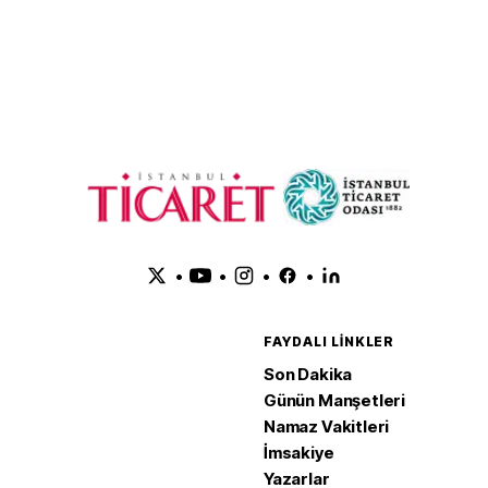
•
•
•
•
FAYDALI LINKLER
Son Dakika
Günün Manşetleri
Namaz Vakitleri
İmsakiye
Yazarlar