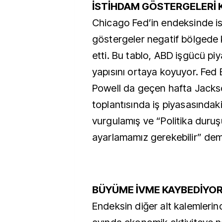
İSTİHDAM GÖSTERGELERİ 
Chicago Fed’in endeksinde ist
göstergeler negatif bölged
etti. Bu tablo, ABD işgücü piy
yapısını ortaya koyuyor. Fed
Powell da geçen hafta Jacks
toplantısında iş piyasasındak
vurgulamış ve “Politika dur
ayarlamamız gerekebilir” demi
BÜYÜME İVME KAYBEDİYO
Endeksin diğer alt kalemlerin