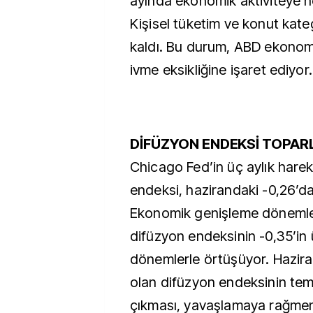
ayında ekonomik aktiviteye ne
Kişisel tüketim ve konut kateg
kaldı. Bu durum, ABD ekonomi
ivme eksikliğine işaret ediyor.
DİFÜZYON ENDEKSİ TOPAR
Chicago Fed’in üç aylık harek
endeksi, hazirandaki -0,26’da
Ekonomik genişleme dönemleri
difüzyon endeksinin -0,35’in
dönemlerle örtüşüyor. Hazira
olan difüzyon endeksinin te
çıkması, yavaşlamaya rağmen