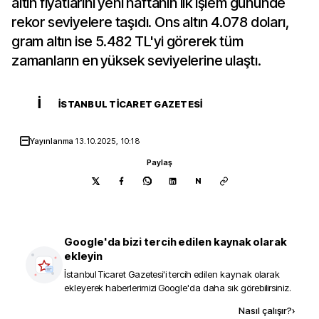
altın fiyatlarını yeni haftanın ilk işlem gününde
rekor seviyelere taşıdı. Ons altın 4.078 doları,
gram altın ise 5.482 TL'yi görerek tüm
zamanların en yüksek seviyelerine ulaştı.
İ
İSTANBUL TICARET GAZETESI
Yayınlanma
13.10.2025, 10:18
Paylaş
N
Google'da bizi tercih edilen kaynak olarak
ekleyin
İstanbul Ticaret Gazetesi
'i tercih edilen kaynak olarak
ekleyerek haberlerimizi Google'da daha sık görebilirsiniz.
Kaynak ekle
Nasıl çalışır?
›