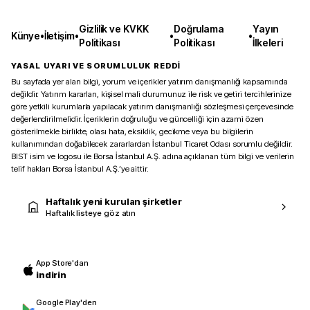
Gizlilik ve KVKK
Doğrulama
Yayın
Künye
•
İletişim
•
•
•
Politikası
Politikası
İlkeleri
YASAL UYARI VE SORUMLULUK REDDİ
Bu sayfada yer alan bilgi, yorum ve içerikler yatırım danışmanlığı kapsamında
değildir. Yatırım kararları, kişisel mali durumunuz ile risk ve getiri tercihlerinize
göre yetkili kurumlarla yapılacak yatırım danışmanlığı sözleşmesi çerçevesinde
değerlendirilmelidir. İçeriklerin doğruluğu ve güncelliği için azami özen
gösterilmekle birlikte, olası hata, eksiklik, gecikme veya bu bilgilerin
kullanımından doğabilecek zararlardan İstanbul Ticaret Odası sorumlu değildir.
BIST isim ve logosu ile Borsa İstanbul A.Ş. adına açıklanan tüm bilgi ve verilerin
telif hakları Borsa İstanbul A.Ş.’ye aittir.
Haftalık yeni kurulan şirketler
Haftalık listeye göz atın
App Store'dan
indirin
Google Play'den