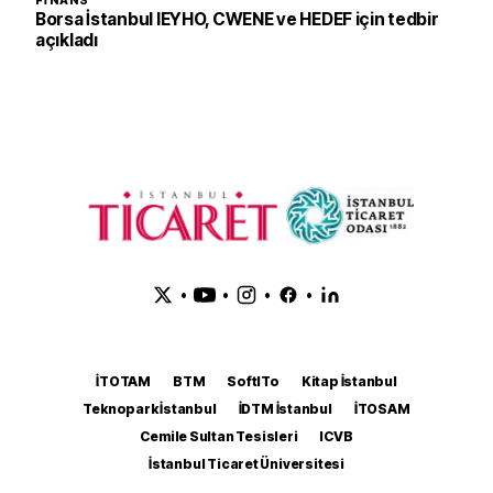
FINANS
Borsa İstanbul IEYHO, CWENE ve HEDEF için tedbir
açıkladı
•
•
•
•
İTOTAM
BTM
SoftITo
Kitap İstanbul
Teknopark İstanbul
İDTM İstanbul
İTOSAM
Cemile Sultan Tesisleri
ICVB
İstanbul Ticaret Üniversitesi