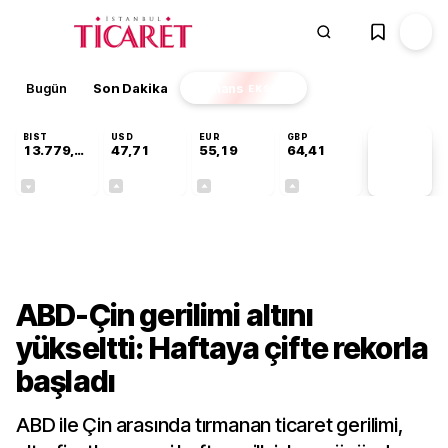
Bugün
Son Dakika
Finans
EKSTRA
BIST
USD
EUR
GBP
13.779,39
47,71
55,19
64,41
PİYASA
VERİLERİ
-0,14%
+0,18%
+0,32%
+0,38%
Finans
ABD-Çin gerilimi altını
yükseltti: Haftaya çifte rekorla
başladı
ABD ile Çin arasında tırmanan ticaret gerilimi,