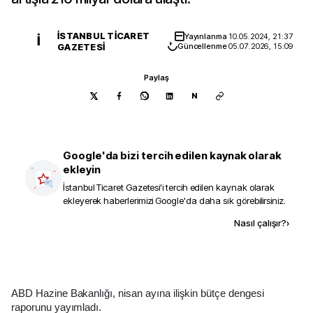
İSTANBUL TICARET
Yayınlanma
10.05.2024, 21:37
İ
GAZETESI
Güncellenme
05.07.2026, 15:09
Paylaş
N
Google'da bizi tercih edilen kaynak olarak
ekleyin
İstanbul Ticaret Gazetesi
'i tercih edilen kaynak olarak
ekleyerek haberlerimizi Google'da daha sık görebilirsiniz.
Kaynak ekle
Nasıl çalışır?
›
ABD Hazine Bakanlığı, nisan ayına ilişkin bütçe dengesi
raporunu yayımladı.