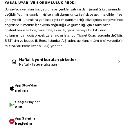
YASAL UYARI VE SORUMLULUK REDDİ
Bu sayfada yer alan bilgi, yorum ve içerikler yatırım danışmanlığı kapsamında
değildir. Yatırım kararları, kişisel mali durumunuz ile risk ve getiri tercihlerinize
göre yetkili kurumlarla yapılacak yatırım danışmanlığı sözleşmesi çerçevesinde
değerlendirilmelidir. İçeriklerin doğruluğu ve güncelliği için azami özen
gösterilmekle birlikte, olası hata, eksiklik, gecikme veya bu bilgilerin
kullanımından doğabilecek zararlardan İstanbul Ticaret Odası sorumlu değildir.
BIST isim ve logosu ile Borsa İstanbul A.Ş. adına açıklanan tüm bilgi ve verilerin
telif hakları Borsa İstanbul A.Ş.’ye aittir.
Haftalık yeni kurulan şirketler
Haftalık listeye göz atın
App Store'dan
indirin
Google Play'den
alın
App Galeri ile
keşfedin