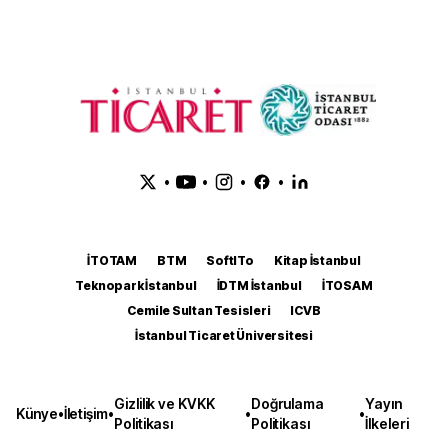
•
•
•
•
İTOTAM
BTM
SoftITo
Kitap İstanbul
Teknopark İstanbul
İDTM İstanbul
İTOSAM
Cemile Sultan Tesisleri
ICVB
İstanbul Ticaret Üniversitesi
Gizlilik ve KVKK
Doğrulama
Yayın
Künye
•
İletişim
•
•
•
Politikası
Politikası
İlkeleri