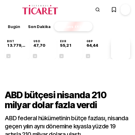
Bugün
Son Dakika
Finans
EKSTRA
BIST
USD
EUR
GBP
13.779,39
47,70
55,21
64,44
PİYASA
VERİLERİ
-0,14%
+0,15%
+0,35%
+0,41%
Dünya
ABD bütçesi nisanda 210
milyar dolar fazla verdi
ABD federal hükümetinin bütçe fazlası, nisanda
geçen yılın aynı dönemine kıyasla yüzde 19
artışla 210 milyar dolara ulaştı.