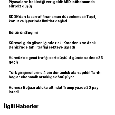
Piyasaların beklediği veri geldi: ABD istihdamında
sürpriz düşüş
BDDK’dan tasarruf finansman düzenlemesi: Taşıt,
konut ve iş yerinde limitler değişti
Editörün Seçimi
Küresel gıda güvenliğinde risk: Karadeniz ve Azak
Denizi'nde tahıl trafiği sekteye uğradı
Hürmüz’de gemi trafiği sert düştü: 4 günde sadece 33
geçiş
Türk girişimcilerine 4 bin dönümlük alan açıldı! Tarihi
bağlar ekonomik ortaklığa dönüşüyor
Hürmüz Boğazı abluka altında! Trump yüzde 20 pay
istedi
İlgili Haberler