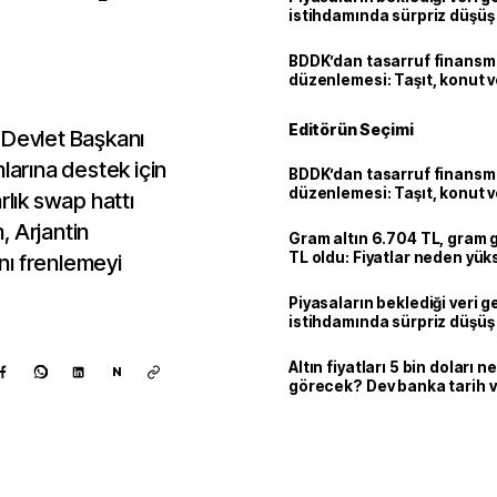
istihdamında sürpriz düşüş
BDDK’dan tasarruf finans
düzenlemesi: Taşıt, konut v
limitler değişti
Editörün Seçimi
 Devlet Başkanı
larına destek için
BDDK’dan tasarruf finans
düzenlemesi: Taşıt, konut v
rlık swap hattı
limitler değişti
, Arjantin
Gram altın 6.704 TL, gram
TL oldu: Fiyatlar neden yük
nı frenlemeyi
Piyasaların beklediği veri g
istihdamında sürpriz düşüş
Altın fiyatları 5 bin doları 
N
görecek? Dev banka tarih v