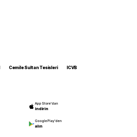
M
Cemile Sultan Tesisleri
ICVB
App Store'dan
indirin
Google Play'den
alın