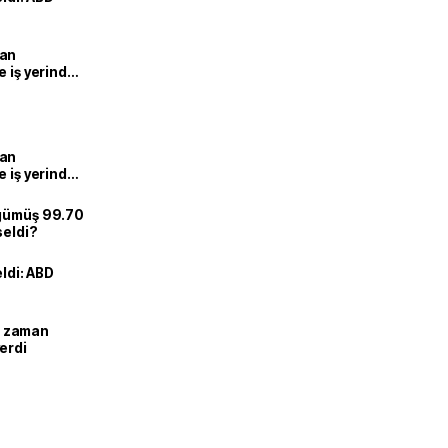
man
e iş yerinde
man
e iş yerinde
 gümüş 99.70
seldi?
eldi: ABD
ne zaman
erdi