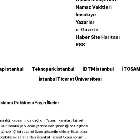
Namaz Vakitleri
İmsakiye
Yazarlar
e-Gazete
Haber Site Haritası
RSS
ap İstanbul
Teknopark İstanbul
İDTM İstanbul
İTOSA
İstanbul Ticaret Üniversitesi
ulama Politikası
•
Yayın İlkeleri
anlığı kapsamında değildir. Yatırım kararları, kişisel
ili kurumlarla yapılacak yatırım danışmanlığı sözleşmesi
 güncelliği için azami özen gösterilmekle birlikte, olası
doğabilecek zararlardan İstanbul Ticaret Odası sorumlu