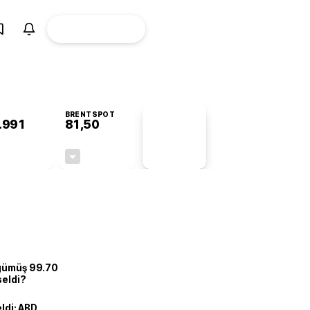
ÜYE
CANLI BORSA
Girişi
BRENTSPOT
.991
81,50
PİYASA
VERİLERİ
+1,00%
-1,55%
+0,00
-1,28
 gümüş 99.70
seldi?
eldi: ABD