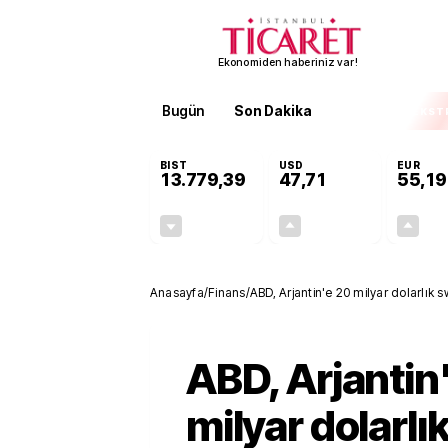
Ekonomiden haberiniz var!
Bugün
Son Dakika
Finans
EKST
BIST
USD
EUR
13.779,39
47,71
55,19
-0,14%
+0,18%
-19,42
0,09
Anasayfa
/
Finans
/
ABD, Arjantin'e 20 milyar dolarlık
ABD, Arjantin
milyar dolarlı