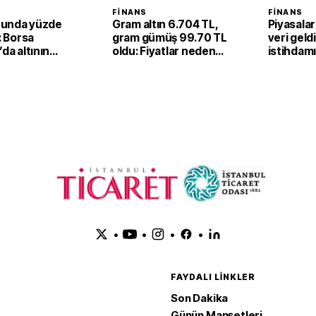
FINANS
FINANS
unda yüzde
Gram altın 6.704 TL,
Piyasalar
ı: Borsa
gram gümüş 99.70 TL
veri geld
’da altının
oldu: Fiyatlar neden
istihdam
 fiyatı 6,67
yükseldi?
düşüş
 yükseldi
•
•
•
•
FAYDALI LINKLER
Son Dakika
Günün Manşetleri