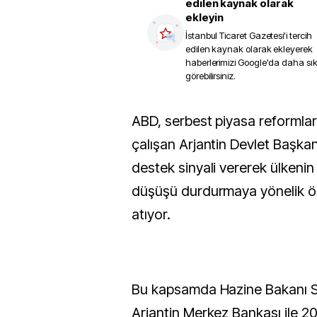
edilen kaynak olarak
ekleyin
İstanbul Ticaret Gazetesi
'i tercih
edilen kaynak olarak ekleyerek
haberlerimizi Google'da daha sı
görebilirsiniz.
ABD, serbest piyasa reformları uygulamaya
çalışan Arjantin Devlet Başkanı
destek sinyali vererek ülkenin
düşüşü durdurmaya yönelik ö
atıyor.
Bu kapsamda Hazine Bakanı S
Arjantin Merkez Bankası ile 20 