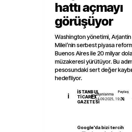
hattı açmayı
görüşüyor
Washington yönetimi, Arjantin
Milei’nin serbest piyasa reform
Buenos Aires ile 20 milyar dola
müzakeresi yürütüyor. Bu adım
pesosundaki sert değer kaybı
hedefliyor.
İSTANBUL
Paylaş
Yayınlanma
İ
TICARET
24.09.2025, 19:20
GAZETESI
Google'da bizi tercih