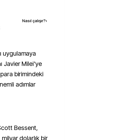
Kaynak ekle
Nasıl çalışır?
›
k
 Javier Milei'ye
 para birimindeki
nemli adımlar
cott Bessent,
milyar dolarlık bir