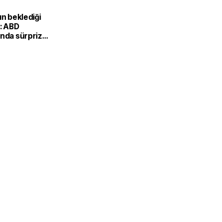
ın beklediği
i: ABD
ında sürpriz