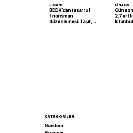
FINANS
FINANS
BDDK’dan tasarruf
Gün son
finansman
2,7 artt
düzenlemesi: Taşıt,
İstanbul
konut ve iş yerinde
kilogram
limitler değişti
milyona
KATEGORILER
Gündem
Ekonomi