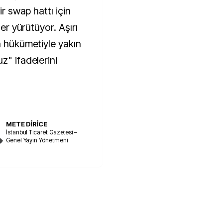
ir swap hattı için
ler yürütüyor. Aşırı
n hükümetiyle yakın
z" ifadelerini
METE DİRİCE
İstanbul Ticaret Gazetesi –
Genel Yayın Yönetmeni