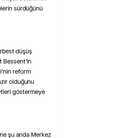
lerin sürdüğünü
serbest düşüş
t Bessent'in
i'nin reform
zır olduğunu
etleri göstermeye
zine şu anda Merkez