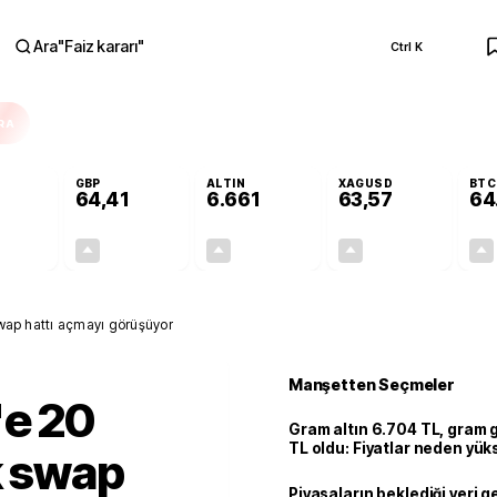
Ara
"
Faiz kararı
"
Ctrl K
RA
GBP
ALTIN
XAGUSD
BTC
64,41
6.661
63,57
64
+0,32%
+0,38%
+2,59%
+3,37%
0,18
0,24
167,96
2,07
 swap hattı açmayı görüşüyor
Manşetten Seçmeler
'e 20
Gram altın 6.704 TL, gram
TL oldu: Fiyatlar neden yük
k swap
Piyasaların beklediği veri g