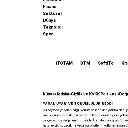
Finans
Sektörel
Dünya
Teknoloji
Spor
İTOTAM
BTM
SoftITo
Kit
Künye
•
İletişim
•
Gizlilik ve KVKK Politikası
•
Doğr
YASAL UYARI VE SORUMLULUK REDDİ
Bu sayfada yer alan bilgi, yorum ve içerikler yatırım danışm
mali durumunuz ile risk ve getiri tercihlerinize göre yetk
çerçevesinde değerlendirilmelidir. İçeriklerin doğruluğu ve
hata, eksiklik, gecikme veya bu bilgilerin kullanımından 