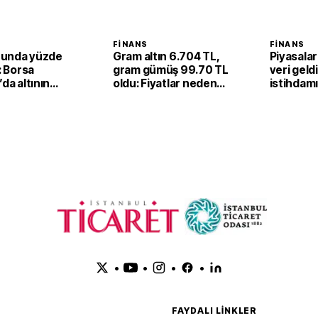
FINANS
FINANS
unda yüzde
Gram altın 6.704 TL,
Piyasalar
ı: Borsa
gram gümüş 99.70 TL
veri geld
’da altının
oldu: Fiyatlar neden
istihdam
 fiyatı 6,67
yükseldi?
düşüş
 yükseldi
•
•
•
•
FAYDALI LINKLER