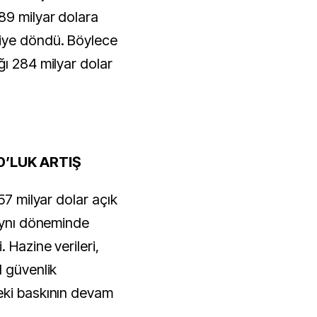
89 milyar dolara
iye döndü. Böylece
ğı 284 milyar dolar
0’LUK ARTIŞ
57 milyar dolar açık
 aynı döneminde
 Hazine verileri,
l güvenlik
eki baskının devam