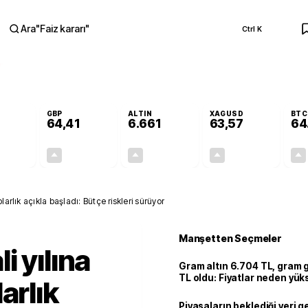
Ara
"
Faiz kararı
"
Ctrl K
RA
GBP
ALTIN
XAGUSD
BTC
64,41
6.661
63,57
64
+0,32%
+0,38%
+2,59%
+3,37%
0,18
0,24
167,96
2,07
arlık açıkla başladı: Bütçe riskleri sürüyor
Manşetten Seçmeler
i yılına
Gram altın 6.704 TL, gram
TL oldu: Fiyatlar neden yük
arlık
Piyasaların beklediği veri g