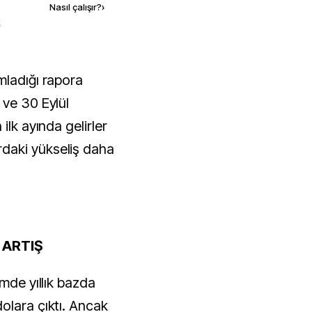
Nasıl çalışır?
›
k
 ve 30 Eylül
ilk ayında gelirler
daki yükseliş daha
 ARTIŞ
imde yıllık bazda
olara çıktı. Ancak