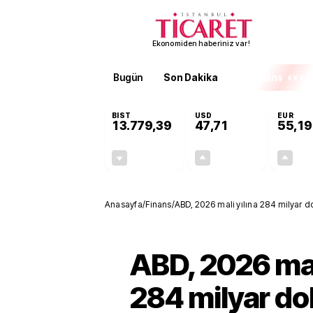
Ekonomiden haberiniz var!
Bugün
Son Dakika
Finans
EKST
BIST
USD
EUR
13.779,39
47,71
55,19
-0,14%
+0,18%
-19,42
0,09
Anasayfa
/
Finans
/
ABD, 2026 mali yılına 284 milyar dol
ABD, 2026 mal
284 milyar dol