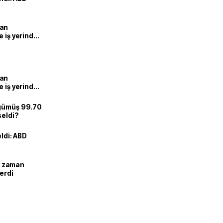
man
e iş yerinde
man
e iş yerinde
 gümüş 99.70
seldi?
eldi: ABD
ne zaman
erdi