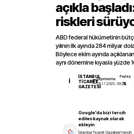
açıkla başladı
riskleri sürüy
ABD federal hükümetinin bütçe
yılının ilk ayında 284 milyar dol
Böylece ekim ayında açıklanan 
aynı dönemine kıyasla yüzde 10
İSTANBUL
Paylaş
Yayınlanma
İ
TICARET
26.11.2025, 09:28
GAZETESI
Google'da bizi tercih
edilen kaynak olarak
ekleyin
İstanbul Ticaret Gazetesi
'i tercih