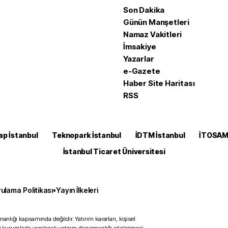
Son Dakika
Günün Manşetleri
Namaz Vakitleri
İmsakiye
Yazarlar
e-Gazete
Haber Site Haritası
RSS
ap İstanbul
Teknopark İstanbul
İDTM İstanbul
İTOSA
İstanbul Ticaret Üniversitesi
ulama Politikası
•
Yayın İlkeleri
anlığı kapsamında değildir. Yatırım kararları, kişisel