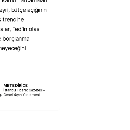
 kamu harcamaları
eyri, bütçe açığının
ş trendine
alar, Fed’in olası
de borçlanma
tmeyeceğini
METE DİRİCE
İstanbul Ticaret Gazetesi –
Genel Yayın Yönetmeni