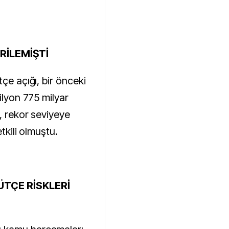
ERİLEMİŞTİ
çe açığı, bir önceki
ilyon 775 milyar
, rekor seviyeye
tkili olmuştu.
TÇE RİSKLERİ