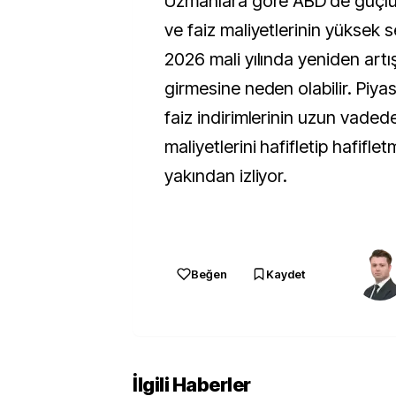
Uzmanlara göre ABD’de güçlü
ve faiz maliyetlerinin yüksek s
2026 mali yılında yeniden artı
girmesine neden olabilir. Piyas
faiz indirimlerinin uzun vade
maliyetlerini hafifletip hafifle
yakından izliyor.
Beğen
Kaydet
İlgili Haberler