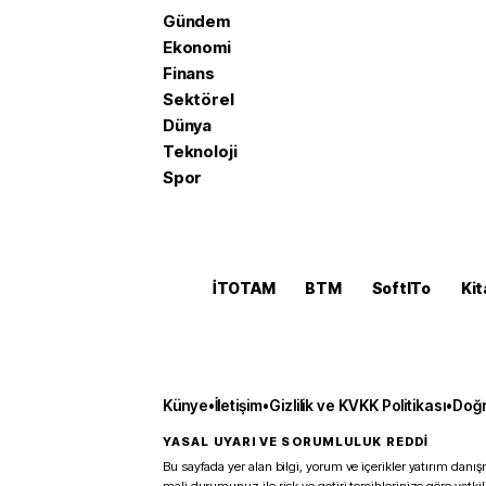
Gündem
Ekonomi
Finans
Sektörel
Dünya
Teknoloji
Spor
İTOTAM
BTM
SoftITo
Kit
Künye
•
İletişim
•
Gizlilik ve KVKK Politikası
•
Doğr
YASAL UYARI VE SORUMLULUK REDDİ
Bu sayfada yer alan bilgi, yorum ve içerikler yatırım danışm