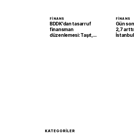
FINANS
FINANS
BDDK’dan tasarruf
Gün son
finansman
2,7 artt
düzenlemesi: Taşıt,
İstanbul
konut ve iş yerinde
kilogram
limitler değişti
milyona
KATEGORILER