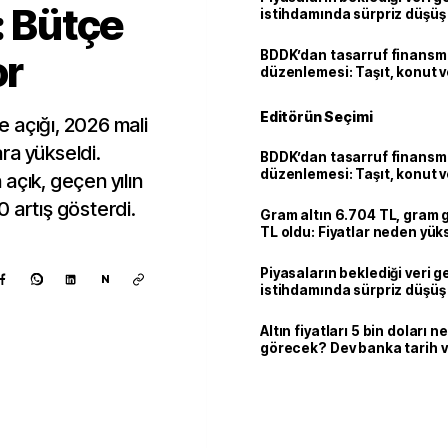
: Bütçe
istihdamında sürpriz düşüş
or
BDDK’dan tasarruf finans
düzenlemesi: Taşıt, konut v
limitler değişti
Editörün Seçimi
 açığı, 2026 mali
ara yükseldi.
BDDK’dan tasarruf finans
düzenlemesi: Taşıt, konut v
açık, geçen yılın
limitler değişti
 artış gösterdi.
Gram altın 6.704 TL, gram
TL oldu: Fiyatlar neden yük
Piyasaların beklediği veri g
N
istihdamında sürpriz düşüş
Altın fiyatları 5 bin doları 
görecek? Dev banka tarih v
Kaynak ekle