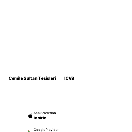
M
Cemile Sultan Tesisleri
ICVB
App Store'dan
indirin
Google Play'den