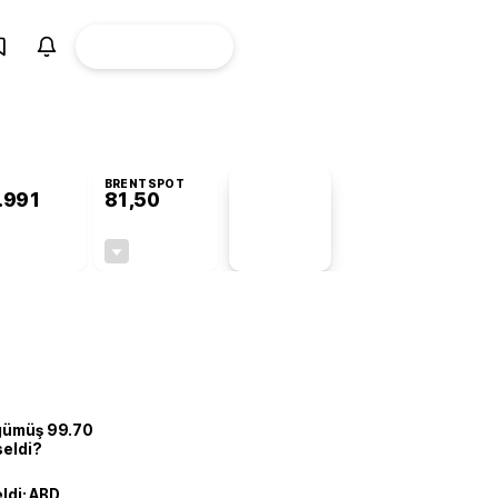
ÜYE
CANLI BORSA
Girişi
BRENTSPOT
.991
81,50
PİYASA
VERİLERİ
+1,00%
-1,55%
+0,00
-1,28
 gümüş 99.70
seldi?
eldi: ABD