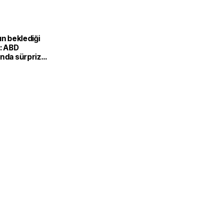
ın beklediği
i: ABD
ında sürpriz