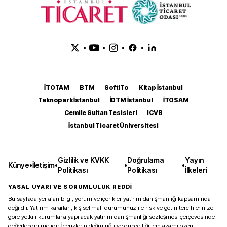
•
•
•
•
İTOTAM
BTM
SoftITo
Kitap İstanbul
Teknopark İstanbul
İDTM İstanbul
İTOSAM
Cemile Sultan Tesisleri
ICVB
İstanbul Ticaret Üniversitesi
Gizlilik ve KVKK
Doğrulama
Yayın
Künye
•
İletişim
•
•
•
Politikası
Politikası
İlkeleri
YASAL UYARI VE SORUMLULUK REDDİ
Bu sayfada yer alan bilgi, yorum ve içerikler yatırım danışmanlığı kapsamında
değildir. Yatırım kararları, kişisel mali durumunuz ile risk ve getiri tercihlerinize
göre yetkili kurumlarla yapılacak yatırım danışmanlığı sözleşmesi çerçevesinde
değerlendirilmelidir. İçeriklerin doğruluğu ve güncelliği için azami özen