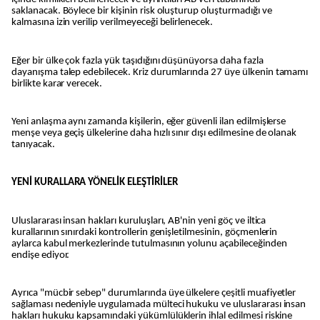
saklanacak. Böylece bir kişinin risk oluşturup oluşturmadığı ve
kalmasına izin verilip verilmeyeceği belirlenecek.
Eğer bir ülke çok fazla yük taşıdığını düşünüyorsa daha fazla
dayanışma talep edebilecek. Kriz durumlarında 27 üye ülkenin tamamı
birlikte karar verecek.
Yeni anlaşma aynı zamanda kişilerin, eğer güvenli ilan edilmişlerse
menşe veya geçiş ülkelerine daha hızlı sınır dışı edilmesine de olanak
tanıyacak.
YENİ KURALLARA YÖNELİK ELEŞTİRİLER
Uluslararası insan hakları kuruluşları, AB'nin yeni göç ve iltica
kurallarının sınırdaki kontrollerin genişletilmesinin, göçmenlerin
aylarca kabul merkezlerinde tutulmasının yolunu açabileceğinden
endişe ediyor.
Ayrıca "mücbir sebep" durumlarında üye ülkelere çeşitli muafiyetler
sağlaması nedeniyle uygulamada mülteci hukuku ve uluslararası insan
hakları hukuku kapsamındaki yükümlülüklerin ihlal edilmesi riskine