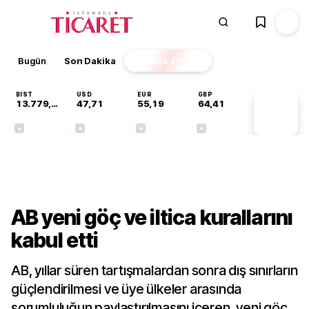
Bugün
Son Dakika
Finans
EKSTRA
BIST
USD
EUR
GBP
13.779,39
47,71
55,19
64,41
PİYASA
VERİLERİ
-0,14%
+0,18%
+0,32%
+0,38%
Dünya
AB yeni göç ve iltica kurallarını
kabul etti
AB, yıllar süren tartışmalardan sonra dış sınırların
güçlendirilmesi ve üye ülkeler arasında
sorumluluğun paylaştırılmasını içeren, yeni göç