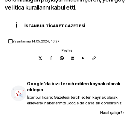
ve iltica kurallarını kabul etti.
İ
İSTANBUL TICARET GAZETESI
Yayınlanma
14.05.2024, 16:27
Paylaş
N
Google'da bizi tercih edilen kaynak olarak
ekleyin
İstanbul Ticaret Gazetesi
'i tercih edilen kaynak olarak
ekleyerek haberlerimizi Google'da daha sık görebilirsiniz.
Kaynak ekle
Nasıl çalışır?
›