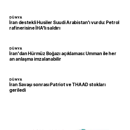
DÜNYA
İran destekli Husiler Suudi Arabistan'ı vurdu: Petrol
rafinerisine İHA'lı saldırı
DÜNYA
İran'dan Hürmüz Boğazı açıklaması: Umman ile her
an anlaşma imzalanabilir
DÜNYA
İran Savaşı sonrası Patriot ve THAAD stokları
geriledi