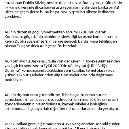
imzalanan Dublin Sözleşmesi ile düzenleniyor. Buna göre, mültecilerin
ilk varış ülkesinde iltica başvurusu yapmaları, ardından başka bir AB
ülkesine geçmişlerse bunu başvuruyu yaptıkları ülkeye iletilmeleri
gerekiyor.
AB'nin düzensiz göçü yönetmekten sorumlu kurumu olarak
Komisyon, göç krizinin akabinde işlevselliği tartışma konusu haline
gelen Dublin Sözleşmesi'nin yerine geçecek bir dizi yasa teklifinden
oluşan "Göç ve İltica Anlaşması"nı hazırladı.
AB Komisyonu Başkanı Ursula von der Leyen'in göreve gelmesinden
yaklaşık bir sene sonra Eylül 2020'de AP'de yaptığı ilk "Birliğin
Durumu" konuşmasında açıkladığı yeni kurallar, temel olarak göç
yükünü ilk varış ülkelerinden alıp tüm üyeler arasında dağıtmayı
hedefliyor.
AB'nin dış sınırlarını güçlendirme, iltica başvurularının süratle
sonuçlandırılması, başvurusu reddedilenlerin menşe ülkelerine geri
gönderilmelerinin hızlandırılması, kaynak ülkelerle işbirliğinin
artırılması, anlaşmaya dair diğer önemli unsurlar arasında yer alıyor.
Yeni kurallara göre, sığınmacıların AB'ye varışlarından sonraki günler
içinde kimlikleri belirlenecek ve ayrıntıları AB veri tabanında