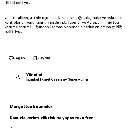
dikkat çekiliyor.
Yeni kuralların, AB'nin üçüncü ülkelerle yaptığı anlaşmalar yoluyla sınır
kontrolünü "kendi sınırlarının dışında yapma" ve Avrupa'nın mülteci
koruma sorumluluğundan kaçması yönünde bir adım anlamına geldiği
belirtiliyor.
Beğen
Kaydet
Yönetici
İstanbul Ticaret Gazetesi – Süper Admin
Manşetten Seçmeler
Kamuda verimsizlik riskine yapay zeka freni