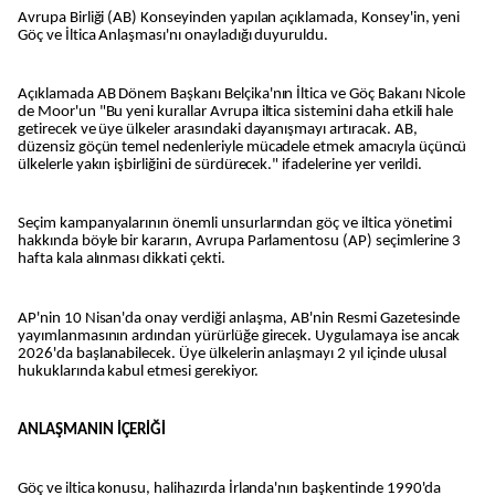
Avrupa Birliği (AB) Konseyinden yapılan açıklamada, Konsey'in, yeni
Göç ve İltica Anlaşması'nı onayladığı duyuruldu.
Açıklamada AB Dönem Başkanı Belçika'nın İltica ve Göç Bakanı Nicole
de Moor'un "Bu yeni kurallar Avrupa iltica sistemini daha etkili hale
getirecek ve üye ülkeler arasındaki dayanışmayı artıracak. AB,
düzensiz göçün temel nedenleriyle mücadele etmek amacıyla üçüncü
ülkelerle yakın işbirliğini de sürdürecek." ifadelerine yer verildi.
Seçim kampanyalarının önemli unsurlarından göç ve iltica yönetimi
hakkında böyle bir kararın, Avrupa Parlamentosu (AP) seçimlerine 3
hafta kala alınması dikkati çekti.
AP'nin 10 Nisan'da onay verdiği anlaşma, AB'nin Resmi Gazetesinde
yayımlanmasının ardından yürürlüğe girecek. Uygulamaya ise ancak
2026'da başlanabilecek. Üye ülkelerin anlaşmayı 2 yıl içinde ulusal
hukuklarında kabul etmesi gerekiyor.
ANLAŞMANIN İÇERİĞİ
Göç ve iltica konusu, halihazırda İrlanda'nın başkentinde 1990'da