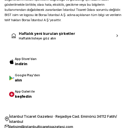
gösterilmekle birlikte, olası hata, eksiklik, gecikme veya bu bilgilerin
kullanımından doğabilecek zararlardan İstanbul Ticaret Odası sorumlu değildir.
BIST isim ve logosu ile Borsa İstanbul A.Ş. adına açıklanan tüm bilgi ve verilerin
telif hakları Borsa İstanbul A.Ş.’ye aittir.
Haftalık yeni kurulan şirketler
Haftalık listeye göz atın
App Store'dan
indirin
Google Play'den
alın
App Galeri ile
keşfedin
İstanbul Ticaret Gazetesi · Reşadiye Cad. Eminönü 34112 Fatih/
İstanbul
iletisim@istanbulticaretgazetesi.com