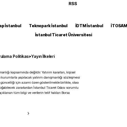
RSS
ap İstanbul
Teknopark İstanbul
İDTM İstanbul
İTOSA
İstanbul Ticaret Üniversitesi
ulama Politikası
•
Yayın İlkeleri
anlığı kapsamında değildir. Yatırım kararları, kişisel
ili kurumlarla yapılacak yatırım danışmanlığı sözleşmesi
 güncelliği için azami özen gösterilmekle birlikte, olası
doğabilecek zararlardan İstanbul Ticaret Odası sorumlu
çıklanan tüm bilgi ve verilerin telif hakları Borsa