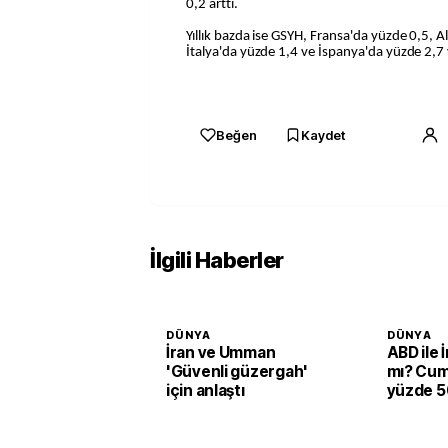
0,2 arttı.
Yıllık bazda ise GSYH, Fransa'da yüzde 0,5, 
İtalya'da yüzde 1,4 ve İspanya'da yüzde 2,7 
Beğen
Kaydet
İlgili Haberler
DÜNYA
DÜNYA
İran ve Umman
ABD ile 
'Güvenli güzergah'
mı? Cum
için anlaştı
yüzde 50
verildi