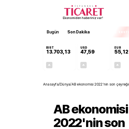
Ekonomiden haberiniz var!
Bugün
Son Dakika
Finans
EKST
BIST
USD
EUR
13.703,13
47,59
55,12
+0,11%
+0,04%
15,20
0,02
Anasayfa
/
Dünya
/
AB ekonomisi 2022'nin son çeyreğ
AB ekonomisi
2022'nin son