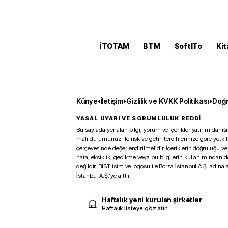
İTOTAM
BTM
SoftITo
Kit
Künye
•
İletişim
•
Gizlilik ve KVKK Politikası
•
Doğr
YASAL UYARI VE SORUMLULUK REDDİ
Bu sayfada yer alan bilgi, yorum ve içerikler yatırım danışm
mali durumunuz ile risk ve getiri tercihlerinize göre yetk
çerçevesinde değerlendirilmelidir. İçeriklerin doğruluğu ve
hata, eksiklik, gecikme veya bu bilgilerin kullanımından 
değildir. BIST isim ve logosu ile Borsa İstanbul A.Ş. adına a
İstanbul A.Ş.’ye aittir.
Haftalık yeni kurulan şirketler
Haftalık listeye göz atın