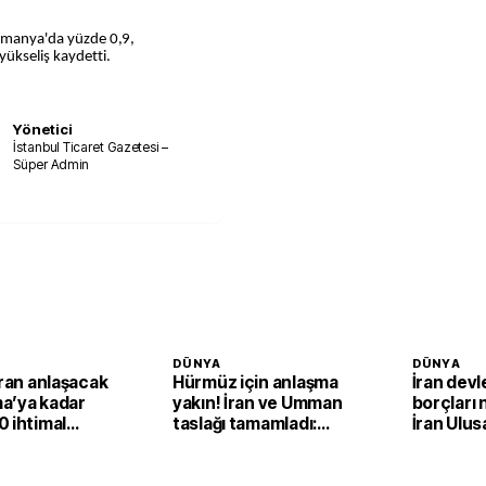
Almanya'da yüzde 0,9,
yükseliş kaydetti.
Yönetici
İstanbul Ticaret Gazetesi –
Süper Admin
DÜNYA
DÜNYA
İran anlaşacak
Hürmüz için anlaşma
İran devl
a’ya kadar
yakın! İran ve Umman
borçları 
 ihtimal
taslağı tamamladı:
İran Ulus
Nihai onay bekleniyor
Şirketi'n
dondurd