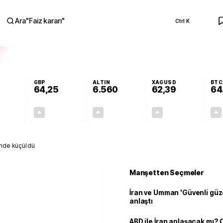
Ara
"
Faiz kararı
"
Ctrl K
RA
GBP
ALTIN
XAGUSD
BTC
64,25
6.560
62,39
64
+0,21%
+0,24%
+0,99%
+0,56%
0,11
0,15
64,16
0,35
inde küçüldü
Manşetten Seçmeler
İran ve Umman 'Güvenli güz
anlaştı
ABD ile İran anlaşacak mı?