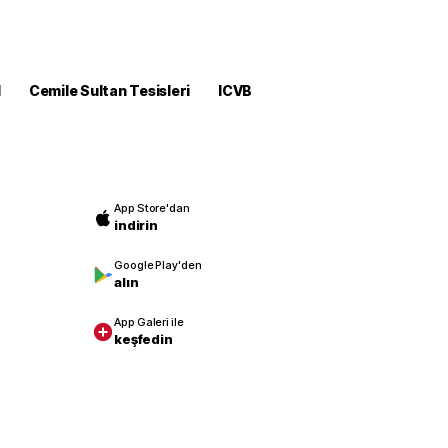
M
Cemile Sultan Tesisleri
ICVB
App Store'dan
indirin
Google Play'den
alın
App Galeri ile
keşfedin