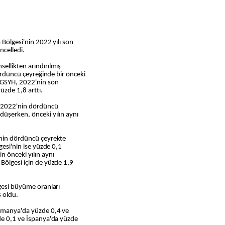
 Bölgesi'nin 2022 yılı son
ncelledi.
ellikten arındırılmış
dördüncü çeyreğinde bir önceki
e GSYH, 2022'nin son
üzde 1,8 arttı.
, 2022'nin dördüncü
düşerken, önceki yılın aynı
inin dördüncü çeyrekte
gesi'nin ise yüzde 0,1
n önceki yılın aynı
Bölgesi için de yüzde 1,9
lgesi büyüme oranları
ş oldu.
Almanya'da yüzde 0,4 ve
zde 0,1 ve İspanya'da yüzde