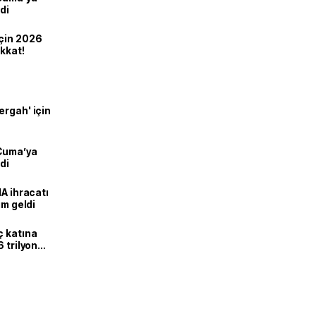
di
için 2026
ikkat!
ergah' için
 Cuma’ya
di
HA ihracatı
ım geldi
ç katına
 trilyon