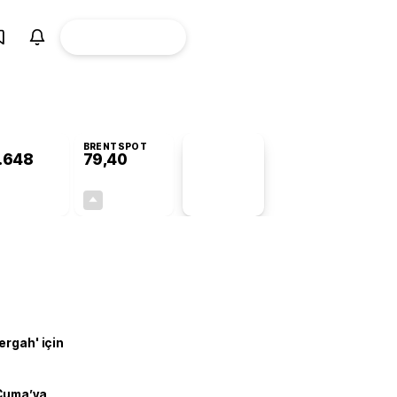
ÜYE
CANLI BORSA
Girişi
BRENTSPOT
.648
79,40
PİYASA
VERİLERİ
+0,29%
+0,62%
+0,00
0,49
ergah' için
 Cuma’ya