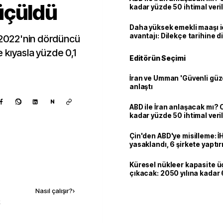
üçüldü
kadar yüzde 50 ihtimal veril
Daha yüksek emekli maaşı 
avantajı: Dilekçe tarihine d
, 2022'nin dördüncü
 kıyasla yüzde 0,1
Editörün Seçimi
İran ve Umman 'Güvenli güz
anlaştı
N
ABD ile İran anlaşacak mı?
kadar yüzde 50 ihtimal veril
Çin'den ABD'ye misilleme: İ
yasaklandı, 6 şirkete yaptır
Küresel nükleer kapasite ü
Kaynak ekle
çıkacak: 2050 yılına kadar 6
dolarlık yatırım planı
Nasıl çalışır?
›
k