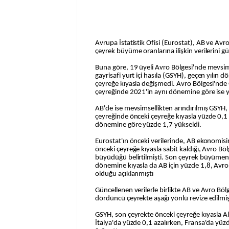
Avrupa İstatistik Ofisi (Eurostat), AB ve Avro
çeyrek büyüme oranlarına ilişkin verilerini gü
Buna göre, 19 üyeli Avro Bölgesi'nde mevsims
gayrisafi yurt içi hasıla (GSYH), geçen yılın 
çeyreğe kıyasla değişmedi. Avro Bölgesi'nd
çeyreğinde 2021'in aynı dönemine göre ise y
AB'de ise mevsimsellikten arındırılmış GSYH
çeyreğinde önceki çeyreğe kıyasla yüzde 0,1 
dönemine göre yüzde 1,7 yükseldi.
Eurostat'ın önceki verilerinde, AB ekonomis
önceki çeyreğe kıyasla sabit kaldığı, Avro Böl
büyüdüğü belirtilmişti. Son çeyrek büyümeni
dönemine kıyasla da AB için yüzde 1,8, Avro 
olduğu açıklanmıştı
Güncellenen verilerle birlikte AB ve Avro Bö
dördüncü çeyrekte aşağı yönlü revize edilmi
GSYH, son çeyrekte önceki çeyreğe kıyasla 
İtalya'da yüzde 0,1 azalırken, Fransa'da yü