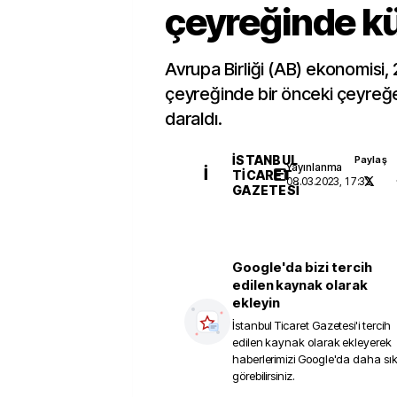
çeyreğinde k
Avrupa Birliği (AB) ekonomisi
çeyreğinde bir önceki çeyreğe
daraldı.
İSTANBUL
Paylaş
Yayınlanma
İ
TICARET
08.03.2023, 17:32
GAZETESI
Google'da bizi tercih
edilen kaynak olarak
ekleyin
İstanbul Ticaret Gazetesi
'i tercih
edilen kaynak olarak ekleyerek
haberlerimizi Google'da daha sı
görebilirsiniz.