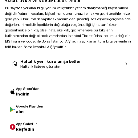
YASAL UYARI VE SORUMLULUK REDDİ
Bu sayfada yer alan bilgi, yorum ve içerikler yatırım danışmanlığı kapsamında
değildir. Yatırım kararları, kişisel mali durumunuz ile risk ve getiri tercihlerinize
göre yetkili kurumlarla yapılacak yatırım danışmanlığı sözleşmesi çerçevesinde
değerlendirilmelidir. İçeriklerin doğruluğu ve güncelliği için azami özen
gösterilmekle birlikte, olası hata, eksiklik, gecikme veya bu bilgilerin
kullanımından doğabilecek zararlardan İstanbul Ticaret Odası sorumlu değildir.
BIST isim ve logosu ile Borsa İstanbul A.Ş. adına açıklanan tüm bilgi ve verilerin
telif hakları Borsa İstanbul A.Ş.’ye aittir.
Haftalık yeni kurulan şirketler
Haftalık listeye göz atın
App Store'dan
indirin
Google Play'den
alın
App Galeri ile
keşfedin