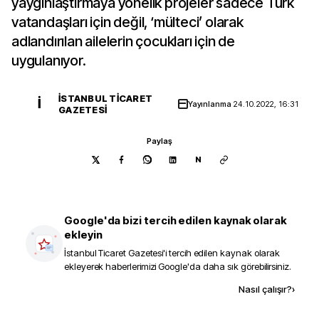
yaygınlaştırmaya yönelik projeler sadece Türk
vatandaşları için değil, ‘mülteci’ olarak
adlandırılan ailelerin çocukları için de
uygulanıyor.
İSTANBUL TICARET
İ
Yayınlanma
24.10.2022, 16:31
GAZETESI
Paylaş
N
Google'da bizi tercih edilen kaynak olarak
ekleyin
İstanbul Ticaret Gazetesi
'i tercih edilen kaynak olarak
ekleyerek haberlerimizi Google'da daha sık görebilirsiniz.
Kaynak ekle
Nasıl çalışır?
›