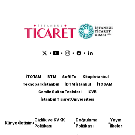
•
•
•
•
İTOTAM
BTM
SoftITo
Kitap İstanbul
Teknopark İstanbul
İDTM İstanbul
İTOSAM
Cemile Sultan Tesisleri
ICVB
İstanbul Ticaret Üniversitesi
Gizlilik ve KVKK
Doğrulama
Yayın
Künye
•
İletişim
•
•
•
Politikası
Politikası
İlkeleri