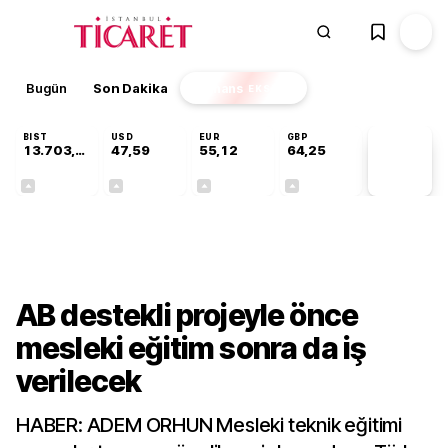
Bugün
Son Dakika
Finans
EKSTRA
BIST
USD
EUR
GBP
13.703,13
47,59
55,12
64,25
PİYASA
VERİLERİ
+0,11%
+0,05%
+0,20%
+0,24%
Gündem
AB destekli projeyle önce
mesleki eğitim sonra da iş
verilecek
HABER: ADEM ORHUN Mesleki teknik eğitimi