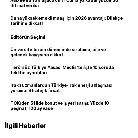
ABD ile İran anlaşacak mı? Cuma’ya kadar yüzde 50
ihtimal verildi
Daha yüksek emekli maaşı için 2026 avantajı: Dilekçe
tarihine dikkat!
Editörün Seçimi
Üniversite tercih döneminde sıralama, aile ve
gelecek kaygısına dikkat
Terörsüz Türkiye Yasası Meclis’te: İşte 10 soruda
teklifin ayrıntıları
Iraklı uzmanlardan Türkiye-Irak enerji anlaşması
yorumu: Stratejik fırsat
TOKİ’den 51 ilde konut ve iş yeri satışı: Yüzde 10
peşinat, 120 ay vade
İlgili Haberler