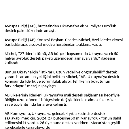
Avrupa Birliği (AB), bütçesinden Ukrayna'ya ek 50 milyar Euro’luk
destek paketi üzerinde anlaştı.
Avrupa Birliği (AB) Konseyi Başkanı Charles Michel, özel liderler zirvesi
başladığı sırada sosyal medya hesabından açıklama yaptı.
Michel, "27 liderin tümü, AB bütçesi kapsamında Ukrayna'ya ek 50
milyar avroluk destek paketi üzerinde anlaşmaya vardı." ifadesini
kullandı.
Bunun Ukrayna için "istikrarlı, uzun vadeli ve öngörülebilir" destek
garantisi anlamına geldiğini belirten Michel, "AB, Ukrayna'ya destek
konusunda liderlik ve sorumluluk alıyor. Tehlikenin boyutunun
farkındayız." mesajını paylaştı.
AB ülkelerinin liderleri, Ukrayna'ya mali destek sağlanması hedefiyle
Birliğin uzun dönemli bütçesinde değişiklikleri ele almak üzere özel
zirve toplantısında bir araya gelmişti.
AB Komisyonu, Ukrayna'ya gelecek 4 yılda kesintisiz destek
sağlayabilmek için, 2024-27 bütçesine 50 milyar avroluk fonun dahil
edilmesini istiyordu. 26 üye buna destek verirken, Macaristan çeşitli
gerekçelerle karşı çıkıyordu.