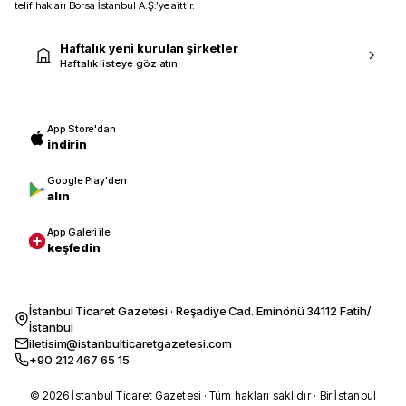
telif hakları Borsa İstanbul A.Ş.’ye aittir.
Haftalık yeni kurulan şirketler
Haftalık listeye göz atın
App Store'dan
indirin
Google Play'den
alın
App Galeri ile
keşfedin
İstanbul Ticaret Gazetesi · Reşadiye Cad. Eminönü 34112 Fatih/
İstanbul
iletisim@istanbulticaretgazetesi.com
+90 212 467 65 15
© 2026 İstanbul Ticaret Gazetesi · Tüm hakları saklıdır · Bir İstanbul