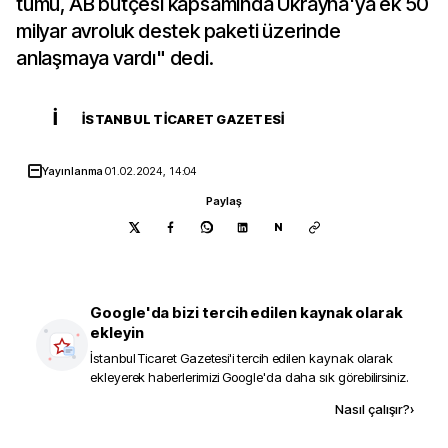
tümü, AB bütçesi kapsamında Ukrayna'ya ek 50
milyar avroluk destek paketi üzerinde
anlaşmaya vardı" dedi.
İ
İSTANBUL TICARET GAZETESI
Yayınlanma
01.02.2024, 14:04
Paylaş
N
Google'da bizi tercih edilen kaynak olarak
ekleyin
İstanbul Ticaret Gazetesi
'i tercih edilen kaynak olarak
ekleyerek haberlerimizi Google'da daha sık görebilirsiniz.
Kaynak ekle
Nasıl çalışır?
›