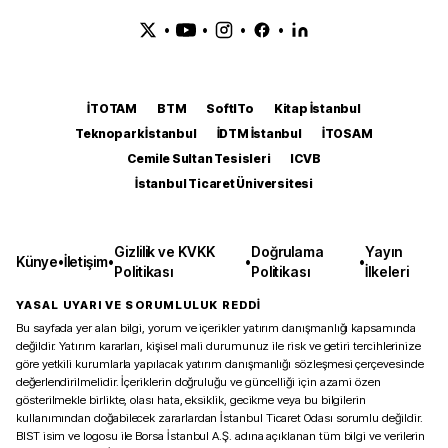
•
•
•
•
İTOTAM
BTM
SoftITo
Kitap İstanbul
Teknopark İstanbul
İDTM İstanbul
İTOSAM
Cemile Sultan Tesisleri
ICVB
İstanbul Ticaret Üniversitesi
Gizlilik ve KVKK
Doğrulama
Yayın
Künye
•
İletişim
•
•
•
Politikası
Politikası
İlkeleri
YASAL UYARI VE SORUMLULUK REDDİ
Bu sayfada yer alan bilgi, yorum ve içerikler yatırım danışmanlığı kapsamında
değildir. Yatırım kararları, kişisel mali durumunuz ile risk ve getiri tercihlerinize
göre yetkili kurumlarla yapılacak yatırım danışmanlığı sözleşmesi çerçevesinde
değerlendirilmelidir. İçeriklerin doğruluğu ve güncelliği için azami özen
gösterilmekle birlikte, olası hata, eksiklik, gecikme veya bu bilgilerin
kullanımından doğabilecek zararlardan İstanbul Ticaret Odası sorumlu değildir.
BIST isim ve logosu ile Borsa İstanbul A.Ş. adına açıklanan tüm bilgi ve verilerin