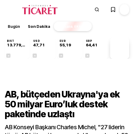
Bugün
Son Dakika
Finans
EKSTRA
BIST
USD
EUR
GBP
13.779,39
47,71
55,19
64,41
PİYASA
VERİLERİ
-0,14%
+0,18%
+0,32%
+0,38%
Dünya
AB, bütçeden Ukrayna'ya ek
50 milyar Euro’luk destek
paketinde uzlaştı
AB Konseyi Başkanı Charles Michel, "27 liderin