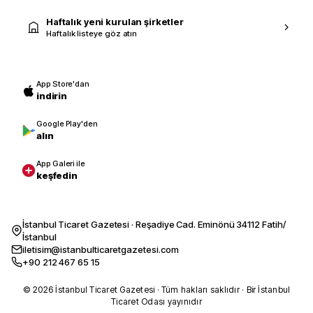
Haftalık yeni kurulan şirketler
Haftalık listeye göz atın
App Store'dan
indirin
Google Play'den
alın
App Galeri ile
keşfedin
İstanbul Ticaret Gazetesi · Reşadiye Cad. Eminönü 34112 Fatih/
İstanbul
iletisim@istanbulticaretgazetesi.com
+90 212 467 65 15
© 2026 İstanbul Ticaret Gazetesi · Tüm hakları saklıdır · Bir İstanbul
Ticaret Odası yayınıdır