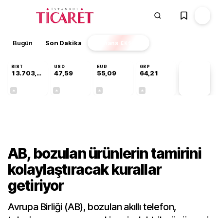
Bugün
Son Dakika
Finans
EKSTRA
BIST
USD
EUR
GBP
13.703,13
47,59
55,09
64,21
PİYASA
VERİLERİ
+0,11%
+0,05%
+0,15%
+0,17%
Dünya
AB, bozulan ürünlerin tamirini
kolaylaştıracak kurallar
getiriyor
Avrupa Birliği (AB), bozulan akıllı telefon,