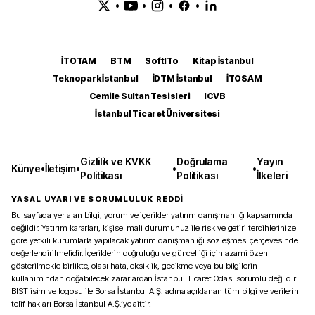
•
•
•
•
İTOTAM
BTM
SoftITo
Kitap İstanbul
Teknopark İstanbul
İDTM İstanbul
İTOSAM
Cemile Sultan Tesisleri
ICVB
İstanbul Ticaret Üniversitesi
Gizlilik ve KVKK
Doğrulama
Yayın
Künye
•
İletişim
•
•
•
Politikası
Politikası
İlkeleri
YASAL UYARI VE SORUMLULUK REDDİ
Bu sayfada yer alan bilgi, yorum ve içerikler yatırım danışmanlığı kapsamında
değildir. Yatırım kararları, kişisel mali durumunuz ile risk ve getiri tercihlerinize
göre yetkili kurumlarla yapılacak yatırım danışmanlığı sözleşmesi çerçevesinde
değerlendirilmelidir. İçeriklerin doğruluğu ve güncelliği için azami özen
gösterilmekle birlikte, olası hata, eksiklik, gecikme veya bu bilgilerin
kullanımından doğabilecek zararlardan İstanbul Ticaret Odası sorumlu değildir.
BIST isim ve logosu ile Borsa İstanbul A.Ş. adına açıklanan tüm bilgi ve verilerin
telif hakları Borsa İstanbul A.Ş.’ye aittir.