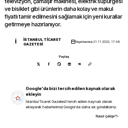
televizyon, çamaşır makinesi, elektrik süpürgesi
ve bisiklet gibi ürünlerin daha kolay ve makul
fiyatlı tamir edilmesini sağlamak için yeni kurallar
getirmeye hazırlanıyor.
İSTANBUL TICARET
İ
Yayınlanma
21.11.2023, 17:48
GAZETESI
Paylaş
N
Google'da bizi tercih edilen kaynak olarak
ekleyin
İstanbul Ticaret Gazetesi
'i tercih edilen kaynak olarak
ekleyerek haberlerimizi Google'da daha sık görebilirsiniz.
Kaynak ekle
Nasıl çalışır?
›