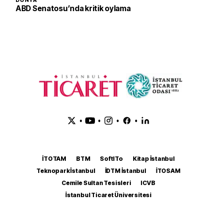
DÜNYA
ABD Senatosu’nda kritik oylama
•
•
•
•
İTOTAM
BTM
SoftITo
Kitap İstanbul
Teknopark İstanbul
İDTM İstanbul
İTOSAM
Cemile Sultan Tesisleri
ICVB
İstanbul Ticaret Üniversitesi