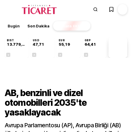
Bugün
Son Dakika
Finans
EKSTRA
BIST
USD
EUR
GBP
13.779,39
47,71
55,19
64,41
PİYASA
VERİLERİ
-0,14%
+0,18%
+0,32%
+0,38%
Dünya
AB, benzinli ve dizel
otomobilleri 2035'te
yasaklayacak
Avrupa Parlamentosu (AP), Avrupa Birliği (AB)