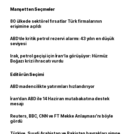
Manşetten Seçmeler
80 ülkede sektörel fırsatlar Türk firmalarının
erişimine açıldı
ABD’de kritik petrol rezervi alarmı: 43 yılın en düşük
seviyesi
Irak, petrol geçişi için İran’la görüşüyor: Hürmüz
Boğazı krizi ihracatı vurdu
Editörün Seçimi
ABD madencilikte yatırımları hızlandırıyor
İran’dan ABD ile 14 Haziran mutabakatına destek
mesajı
Reuters, BBC, CNN ve FT Mekke Anlaşması'nı böyle
gördü
Türkiye, Suudi Arabistan ve Pakistan bayrakları simge