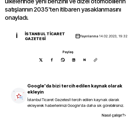
ülkelerinde yeni benzinli ve dizel otomobillerin
satışlarının 2035'ten itibaren yasaklanmasını
onayladı.
İSTANBUL TICARET
İ
Yayınlanma
14.02.2023, 19:32
GAZETESI
Paylaş
N
Google'da bizi tercih edilen kaynak olarak
ekleyin
İstanbul Ticaret Gazetesi
'i tercih edilen kaynak olarak
ekleyerek haberlerimizi Google'da daha sık görebilirsiniz.
Kaynak ekle
Nasıl çalışır?
›