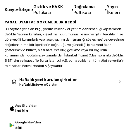
Gizlilik ve KVKK
Doğrulama
Yayın
Künye
•
İletişim
•
•
•
Politikası
Politikası
İlkeleri
YASAL UYARI VE SORUMLULUK REDDİ
Bu sayfada yer alan bilgi, yorum ve içerikler yatırım danışmanlığı kapsamında
değildir. Yatırım kararları, kişisel mali durumunuz ile risk ve getiri tercihlerinize
göre yetkili kurumlarla yapılacak yatırım danışmanlığı sözleşmesi çerçevesinde
değerlendirilmelidir. İçeriklerin doğruluğu ve güncelliği için azami özen
gösterilmekle birlikte, olası hata, eksiklik, gecikme veya bu bilgilerin
kullanımından doğabilecek zararlardan İstanbul Ticaret Odası sorumlu değildir.
BIST isim ve logosu ile Borsa İstanbul A.Ş. adına açıklanan tüm bilgi ve verilerin
telif hakları Borsa İstanbul A.Ş.’ye aittir.
Haftalık yeni kurulan şirketler
Haftalık listeye göz atın
App Store'dan
indirin
Google Play'den
alın