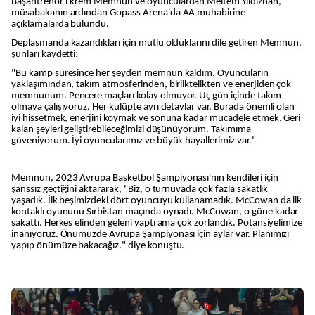
Başantrenör Ekrem Memnun ve oyunculardan Meltem Yıldızhan,
müsabakanın ardından Gopass Arena'da AA muhabirine
açıklamalarda bulundu.
Deplasmanda kazandıkları için mutlu olduklarını dile getiren Memnun,
şunları kaydetti:
"Bu kamp süresince her şeyden memnun kaldım. Oyuncuların
yaklaşımından, takım atmosferinden, birliktelikten ve enerjiden çok
memnunum. Pencere maçları kolay olmuyor. Üç gün içinde takım
olmaya çalışıyoruz. Her kulüpte ayrı detaylar var. Burada önemli olan
iyi hissetmek, enerjini koymak ve sonuna kadar mücadele etmek. Geri
kalan şeyleri geliştirebileceğimizi düşünüyorum. Takımıma
güveniyorum. İyi oyuncularımız ve büyük hayallerimiz var."
Memnun, 2023 Avrupa Basketbol Şampiyonası'nın kendileri için
şanssız geçtiğini aktararak, "Biz, o turnuvada çok fazla sakatlık
yaşadık. İlk beşimizdeki dört oyuncuyu kullanamadık. McCowan da ilk
kontaklı oyununu Sırbistan maçında oynadı. McCowan, o güne kadar
sakattı. Herkes elinden geleni yaptı ama çok zorlandık. Potansiyelimize
inanıyoruz. Önümüzde Avrupa Şampiyonası için aylar var. Planımızı
yapıp önümüze bakacağız." diye konuştu.