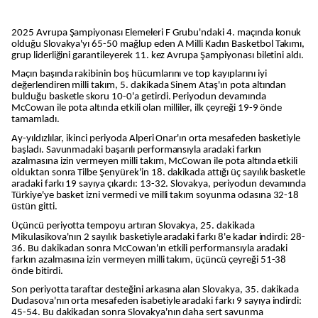
2025 Avrupa Şampiyonası Elemeleri F Grubu'ndaki 4. maçında konuk
olduğu Slovakya'yı 65-50 mağlup eden A Milli Kadın Basketbol Takımı,
grup liderliğini garantileyerek 11. kez Avrupa Şampiyonası biletini aldı.
Maçın başında rakibinin boş hücumlarını ve top kayıplarını iyi
değerlendiren milli takım, 5. dakikada Sinem Ataş'ın pota altından
bulduğu basketle skoru 10-0'a getirdi. Periyodun devamında
McCowan ile pota altında etkili olan milliler, ilk çeyreği 19-9 önde
tamamladı.
Ay-yıldızlılar, ikinci periyoda Alperi Onar'ın orta mesafeden basketiyle
başladı. Savunmadaki başarılı performansıyla aradaki farkın
azalmasına izin vermeyen milli takım, McCowan ile pota altında etkili
olduktan sonra Tilbe Şenyürek'in 18. dakikada attığı üç sayılık basketle
aradaki farkı 19 sayıya çıkardı: 13-32. Slovakya, periyodun devamında
Türkiye'ye basket izni vermedi ve milli takım soyunma odasına 32-18
üstün gitti.
Üçüncü periyotta tempoyu artıran Slovakya, 25. dakikada
Mikulasikova'nın 2 sayılık basketiyle aradaki farkı 8'e kadar indirdi: 28-
36. Bu dakikadan sonra McCowan'ın etkili performansıyla aradaki
farkın azalmasına izin vermeyen milli takım, üçüncü çeyreği 51-38
önde bitirdi.
Son periyotta taraftar desteğini arkasına alan Slovakya, 35. dakikada
Dudasova'nın orta mesafeden isabetiyle aradaki farkı 9 sayıya indirdi:
45-54. Bu dakikadan sonra Slovakya'nın daha sert savunma