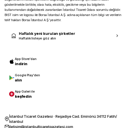
gösterilmekle birlikte, olası hata, eksiklik, gecikme veya bu bilgilerin
kullanımından doğabilecek zararlardan İstanbul Ticaret Odası sorumlu değildir.
BIST isim ve logosu ile Borsa İstanbul A.Ş. adına açıklanan tüm bilgi ve verilerin
telif hakları Borsa İstanbul A.Ş.’ye aittir.
Haftalık yeni kurulan şirketler
Haftalık listeye göz atın
App Store'dan
indirin
Google Play'den
alın
App Galeri ile
keşfedin
İstanbul Ticaret Gazetesi · Reşadiye Cad. Eminönü 34112 Fatih/
İstanbul
iletisim@istanbulticaretgazetesi.com