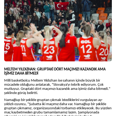
MELTEM YILDIZHAN: GRUPTAKİ DÖRT MAÇIMIZI KAZANDIK AMA
İŞİMİZ DAHA BİTMEDİ
Milli basketbolcu Meltem Yıldızhan ise sahanın içinde büyük bir
mücadele olduğunu anlatarak, "Slovakya'yı tebrik ediyorum. Çok
mutluyuz. Gruptaki dört maçımızı kazandık ama işimiz daha bitmedi."
şeklinde görüş belirtti.
Namağlup bir şekilde gruptan çıkmak istediklerini vurgulayan ay-
yıldızlı oyuncu, "Şubatta iki maçımız daha var. Namağlup bir şekilde
gruptan çıkmamız, organizasyondaki torbamızı etkileyecek. Bu yüzden
maç kaybetmeden grubu tamamlamamız lazım. Şampiyonada