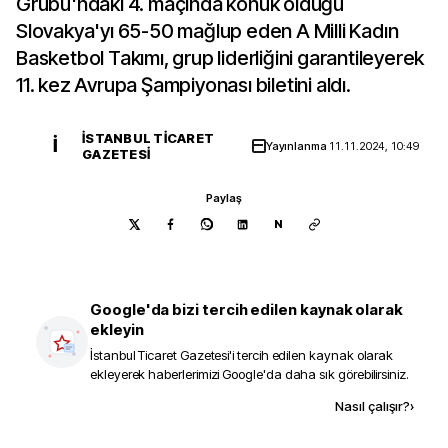
Grubu'ndaki 4. maçında konuk olduğu
Slovakya'yı 65-50 mağlup eden A Milli Kadın
Basketbol Takımı, grup liderliğini garantileyerek
11. kez Avrupa Şampiyonası biletini aldı.
İSTANBUL TICARET
İ
Yayınlanma
11.11.2024, 10:49
GAZETESI
Paylaş
N
Google'da bizi tercih edilen kaynak olarak
ekleyin
İstanbul Ticaret Gazetesi
'i tercih edilen kaynak olarak
ekleyerek haberlerimizi Google'da daha sık görebilirsiniz.
Kaynak ekle
Nasıl çalışır?
›