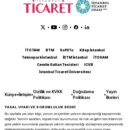
•
•
•
•
İTOTAM
BTM
SoftITo
Kitap İstanbul
Teknopark İstanbul
İDTM İstanbul
İTOSAM
Cemile Sultan Tesisleri
ICVB
İstanbul Ticaret Üniversitesi
Gizlilik ve KVKK
Doğrulama
Yayın
Künye
•
İletişim
•
•
•
Politikası
Politikası
İlkeleri
YASAL UYARI VE SORUMLULUK REDDİ
Bu sayfada yer alan bilgi, yorum ve içerikler yatırım danışmanlığı kapsamında
değildir. Yatırım kararları, kişisel mali durumunuz ile risk ve getiri tercihlerinize
göre yetkili kurumlarla yapılacak yatırım danışmanlığı sözleşmesi çerçevesinde
değerlendirilmelidir. İçeriklerin doğruluğu ve güncelliği için azami özen