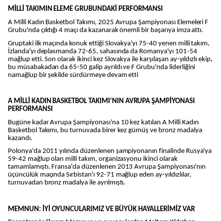
MİLLİ TAKIMIN ELEME GRUBUNDAKİ PERFORMANSI
A Milli Kadın Basketbol Takımı, 2025 Avrupa Şampiyonası Elemeleri F
Grubu'nda çıktığı 4 maçı da kazanarak önemli bir başarıya imza attı.
Gruptaki ilk maçında konuk ettiği Slovakya'yı 75-40 yenen milli takım,
İzlanda'yı deplasmanda 72-65, sahasında da Romanya'yı 101-54
mağlup etti. Son olarak ikinci kez Slovakya ile karşılaşan ay-yıldızlı ekip,
bu müsabakadan da 65-50 galip ayrıldı ve F Grubu'nda liderliğini
namağlup bir şekilde sürdürmeye devam etti
A MİLLİ KADIN BASKETBOL TAKIMI'NIN AVRUPA ŞAMPİYONASI
PERFORMANSI
Bugüne kadar Avrupa Şampiyonası'na 10 kez katılan A Milli Kadın
Basketbol Takımı, bu turnuvada birer kez gümüş ve bronz madalya
kazandı.
Polonya'da 2011 yılında düzenlenen şampiyonanın finalinde Rusya'ya
59-42 mağlup olan milli takım, organizasyonu ikinci olarak
tamamlamıştı. Fransa'da düzenlenen 2013 Avrupa Şampiyonası'nın
üçüncülük maçında Sırbistan'ı 92-71 mağlup eden ay-yıldızlılar,
turnuvadan bronz madalya ile ayrılmıştı.
MEMNUN: İYİ OYUNCULARIMIZ VE BÜYÜK HAYALLERİMİZ VAR