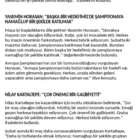
ülkemizi en iyi şekilde temsil edeceğiz." ifadelerini kullandı.
YASEMİN HORASAN: "BAŞKA BİR HEDEFİMİZ DE ŞAMPİYONAYA
NAMAĞLUP BİR ŞEKİLDE KATILMAK"
Maça iyi başladıklarını dile getiren Yasemin Horasan, "Slovakya
maçının zor olacağını biliyorduk. Kızlar, çok iyi mücadele etti. Herkes
bu maçın öneminin farkındaydı. Herkesi tebrik ediyorum. Şubatta iki
maçımız daha var. Şampiyonaya katılmaya hak kazandık. Bundan
dolayı çok mutluyuz. Bizim başka bir hedefimiz de şampiyonaya
namağlup bir şekilde katılmak." değerlendirmesinde bulundu.
Avrupa Şampiyonası'nın zor bir turnuva olduğunu vurgulayan
Horasan, "Avrupa Şampiyonası'nda bütün takımların bir hedefi var.
Adım adım gitmemiz gerekiyor. Herkes, orada elinden geleni
yapacaktır ama şampiyonaya daha zaman var." diye konuştu.
NİLAY KARTALTEPE: "ÇOK ÖNEMLİ BİR GALİBİYETTİ"
Nilay Kartaltepe ise kazandıkları için mutlu olduklarını belirterek, "Zor
bir maç olacağını biliyorduk. Müthiş bir seyirci önünde oynadık. Emeği
geçen herkese teşekkür ediyorum. Çok önemli bir galibiyetti. Gruba
namağlup bir şekilde devam ediyoruz. Herkesi tebrik ediyorum."
ifadelerini kullandı.
Şubat ayında iki maç daha oynayacaklarını vurgulayan Kartaltepe,
"Daha iyi torbalarda olmak istiyoruz. Namağlup bir şekilde gruptan