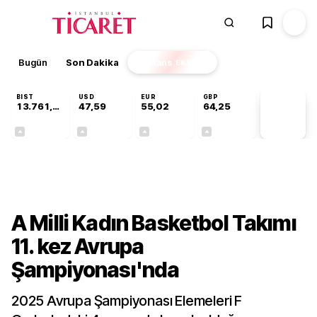
Bugün
Son Dakika
Finans
EKSTRA
BIST
USD
EUR
GBP
13.761,13
47,59
55,02
64,25
PİYASA
VERİLERİ
+0,42%
+0,06%
+0,03%
+0,25%
Gündem
A Milli Kadın Basketbol Takımı
11. kez Avrupa
Şampiyonası'nda
2025 Avrupa Şampiyonası Elemeleri F