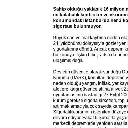
Sahip olduğu yaklaşık 16 milyon 
en kalabalık kenti olan ve ekonom
konumundaki İstanbul’da her 3 ko
sigortası bulunmuyor.
Büyük can ve mal kaybına neden ol
24. yıldönümü dolayısıyla gözler ye
sigortalarına döndü. Ancak deprem k
bu konuya ilişkin bilinç artsa da henü
ulaşılmış değil.
Devletin güvence olarak sunduğu Doğa
Kurumu (DASK), konutları depreme 
neden olduğu yangın, infilak, yer kay
afetlere karşı güvence altına alıyor.
uygulamasının başladığı 27 Eylül 200
kurum gerekse sigorta şirketleri, topl
artırmak amacıyla çok sayıda kampan
Sigortalılık oranının istenilen düzeye
devam ediyor. Fakat 6 Şubat’ta ya
merkezli depremlerle yeniden sarsıla