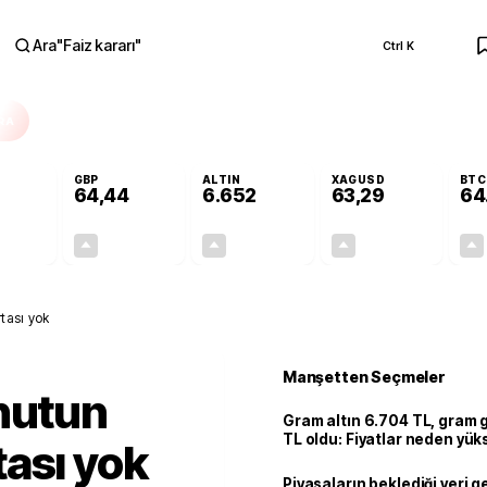
Ara
"
Faiz kararı
"
Ctrl K
RA
GBP
ALTIN
XAGUSD
BTC
64,44
6.652
63,29
64
+0,35%
+0,41%
+2,45%
+2,91%
0,19
0,26
158,98
1,79
tası yok
Manşetten Seçmeler
nutun
Gram altın 6.704 TL, gram
TL oldu: Fiyatlar neden yük
ası yok
Piyasaların beklediği veri g