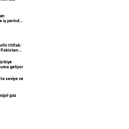
man
e iş yerinde
hi ittifak:
e Pakistan
dı
Türkiye
onuma geliyor
ta seviye ve
doğal gaz