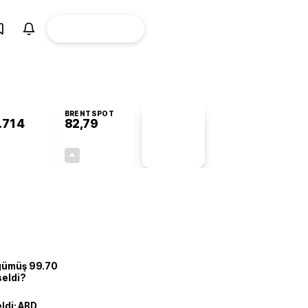
ÜYE
CANLI BORSA
Girişi
BRENTSPOT
.714
82,79
PİYASA
VERİLERİ
+0,46%
+0,01%
+0,00
0,01
 gümüş 99.70
seldi?
eldi: ABD