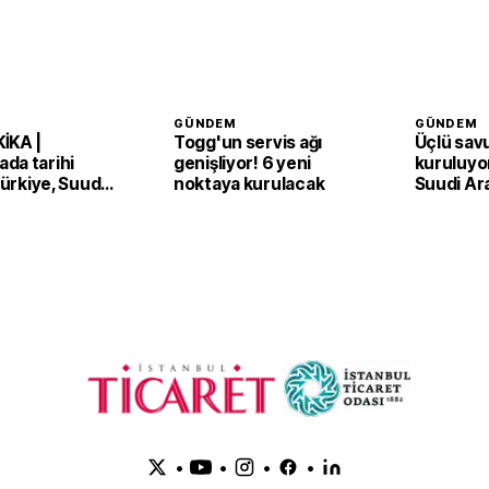
GÜNDEM
GÜNDEM
İKA |
Togg'un servis ağı
Üçlü sav
da tarihi
genişliyor! 6 yeni
kuruluyor
 Türkiye, Suudi
noktaya kurulacak
Suudi Ar
an ve Pakistan
Pakistan
Anlaşması'nı
adım
•
•
•
•