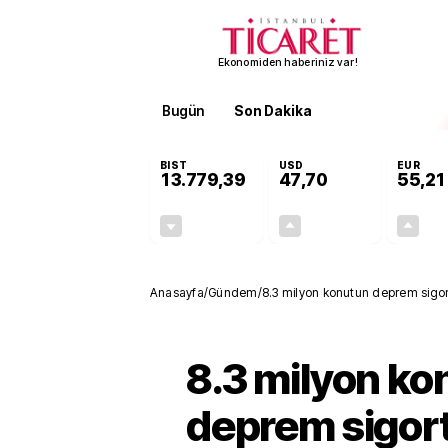
Ekonomiden haberiniz var!
Bugün
Son Dakika
Finans
EKST
BIST
USD
EUR
13.779,39
47,70
55,21
-0,14%
+0,15%
-19,42
0,07
Anasayfa
/
Gündem
/
8.3 milyon konutun deprem sigor
8.3 milyon ko
deprem sigort