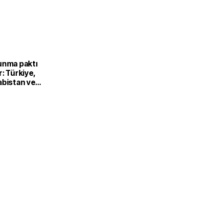
unma paktı
: Türkiye,
abistan ve
’dan ortak