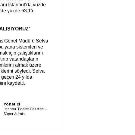
oranı İstanbul’da yüzde
r’de yüzde 63.1’e
ÇALIŞIYORUZ’
ans Genel Müdürü Selva
u yana sistemleri ve
ak için çalıştıklarını,
tırıp vatandaşların
mlerini almak üzere
klerini söyledi. Selva
geçen 24 yılda
ını kaydetti.
Yönetici
İstanbul Ticaret Gazetesi –
Süper Admin