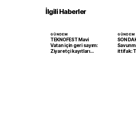
İlgili Haberler
GÜNDEM
GÜNDEM
TEKNOFEST Mavi
SON DAK
Vatan için geri sayım:
Savunma
Ziyaretçi kayıtları
ittifak:
başladı
Arabist
'Mekke 
imzaladı