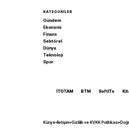
KATEGORILER
Gündem
Ekonomi
Finans
Sektörel
Dünya
Teknoloji
Spor
İTOTAM
BTM
SoftITo
Kit
Künye
•
İletişim
•
Gizlilik ve KVKK Politikası
•
Doğr