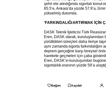
şehri ele alındığında sigortalı konut 
65.5’e, Ankara’da yüzde 57.9’a, İzmi
yükselmiş durumda.
‘FARKINDALIĞI ARTIRMAK İÇİN 
DASK Teknik İşleticisi Türk Reasür
Eren, DASK olarak, kuruluşlarından b
yürüttükleri süreçleri daha ileriye taşım
aynı zamanda sigorta farkındalığını ar
deprem gerçeğine karşı bireysel önle
harekete geçmeleri için çaba gösterdi
Eren, DASK’ın kuruluşundan bugüne 
sigortalılık oranının yüzde 59’a ulaştığ
Beğen
Kaydet