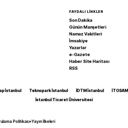
FAYDALI LINKLER
Son Dakika
Günün Manşetleri
Namaz Vakitleri
İmsakiye
Yazarlar
e-Gazete
Haber Site Haritası
RSS
ap İstanbul
Teknopark İstanbul
İDTM İstanbul
İTOSA
İstanbul Ticaret Üniversitesi
ulama Politikası
•
Yayın İlkeleri