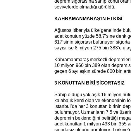
deprem sigortasına sahip konut oranın
seviyelerde olmadığı görüldü.
KAHRAMANMARAŞ’IN ETKİSİ
Ağustos itibarıyla ülke genelinde bu
adet konutun yüzde 58.7’sine denk g
617’sinin sigortası bulunuyor, sigorta
sayısı ise 8 milyon 275 bin 383’e ul
Kahramanmaraş merkezli depremlerin 
10 milyon 960 bin 389 olan deprem sig
geçen 6 ayı aşkın sürede 800 bin arttı
3 KONUTTAN BİRİ SİGORTASIZ
Sahip olduğu yaklaşık 16 milyon nüfu
kalabalık kenti olan ve ekonominin l
İstanbul’da her 3 konuttan birinin dep
bulunmuyor. Uzmanların 7.5 ve üzerin
depremin beklendiğini belirttiği mega
adet konuttan 1 milyon 433 bin 355 a
sigortasız olduğu görülüyor. Türkiye’n