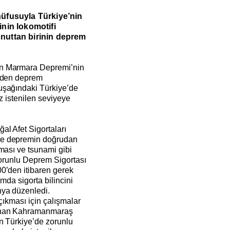
nüfusuyla Türkiye’nin
inin lokomotifi
nuttan birinin deprem
an Marmara Depremi’nin
niden deprem
uşağındaki Türkiye’de
z istenilen seviyeye
l Afet Sigortaları
ve depremin doğrudan
ması ve tsunami gibi
 Zorunlu Deprem Sigortası
0’den itibaren gerek
umda sigorta bilincini
ya düzenledi.
 çıkması için çalışmalar
şanan Kahramanmaraş
n Türkiye’de zorunlu