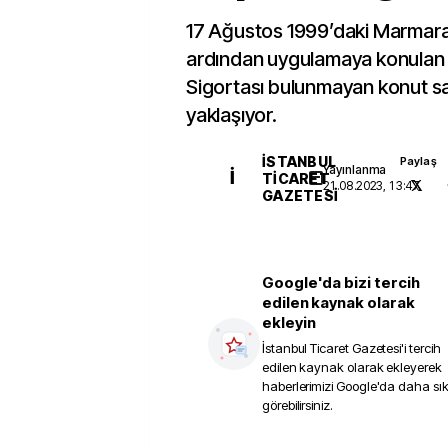
17 Ağustos 1999’daki Marmar
ardından uygulamaya konulan
Sigortası bulunmayan konut sa
yaklaşıyor.
İSTANBUL
Paylaş
Yayınlanma
İ
TICARET
21.08.2023, 13:47
GAZETESI
Google'da bizi tercih
edilen kaynak olarak
ekleyin
İstanbul Ticaret Gazetesi
'i tercih
edilen kaynak olarak ekleyerek
haberlerimizi Google'da daha sı
görebilirsiniz.