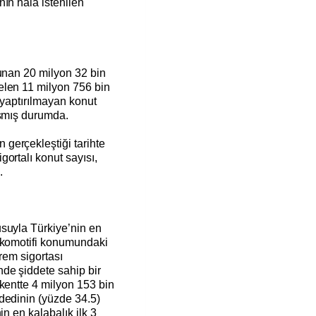
ın hala istenilen
lunan 20 milyon 32 bin
elen 11 milyon 756 bin
 yaptırılmayan konut
aşmış durumda.
gerçekleştiği tarihte
ortalı konut sayısı,
.
suyla Türkiye’nin en
okomotifi konumundaki
rem sigortası
de şiddete sahip bir
kentte 4 milyon 153 bin
dedinin (yüzde 34.5)
in en kalabalık ilk 3