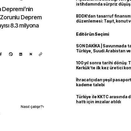
istihdamında sürpriz düşüş
a Depremi’nin
 Zorunlu Deprem
BDDK’dan tasarruf finans
düzenlemesi: Taşıt, konut v
yısı 8.3 milyona
limitler değişti
Editörün Seçimi
SON DAKİKA | Savunmada tari
Türkiye, Suudi Arabistan v
N
'Mekke Anlaşması'nı imzala
100 yıl sonra tarihi dönüş: 
Kerkük’te ilk kez üretici k
İhracatçıdan yeşil pasaport
kademe talebi
Kaynak ekle
Türkiye ile KKTC arasında 
hattı için imzalar atıldı
Nasıl çalışır?
›
k