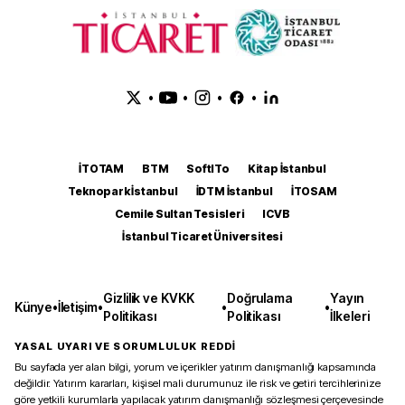
•
•
•
•
İTOTAM
BTM
SoftITo
Kitap İstanbul
Teknopark İstanbul
İDTM İstanbul
İTOSAM
Cemile Sultan Tesisleri
ICVB
İstanbul Ticaret Üniversitesi
Gizlilik ve KVKK
Doğrulama
Yayın
Künye
•
İletişim
•
•
•
Politikası
Politikası
İlkeleri
YASAL UYARI VE SORUMLULUK REDDİ
Bu sayfada yer alan bilgi, yorum ve içerikler yatırım danışmanlığı kapsamında
değildir. Yatırım kararları, kişisel mali durumunuz ile risk ve getiri tercihlerinize
göre yetkili kurumlarla yapılacak yatırım danışmanlığı sözleşmesi çerçevesinde