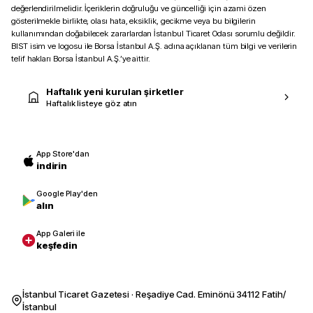
değerlendirilmelidir. İçeriklerin doğruluğu ve güncelliği için azami özen
gösterilmekle birlikte, olası hata, eksiklik, gecikme veya bu bilgilerin
kullanımından doğabilecek zararlardan İstanbul Ticaret Odası sorumlu değildir.
BIST isim ve logosu ile Borsa İstanbul A.Ş. adına açıklanan tüm bilgi ve verilerin
telif hakları Borsa İstanbul A.Ş.’ye aittir.
Haftalık yeni kurulan şirketler
Haftalık listeye göz atın
App Store'dan
indirin
Google Play'den
alın
App Galeri ile
keşfedin
İstanbul Ticaret Gazetesi · Reşadiye Cad. Eminönü 34112 Fatih/
İstanbul