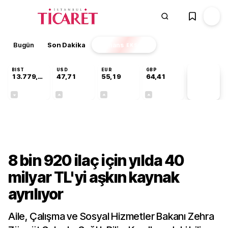
Bugün
Son Dakika
Finans
EKSTRA
BIST
USD
EUR
GBP
13.779,39
47,71
55,19
64,41
PİYASA
VERİLERİ
-0,14%
+0,18%
+0,32%
+0,38%
Sektörel
8 bin 920 ilaç için yılda 40
milyar TL'yi aşkın kaynak
ayrılıyor
Aile, Çalışma ve Sosyal Hizmetler Bakanı Zehra