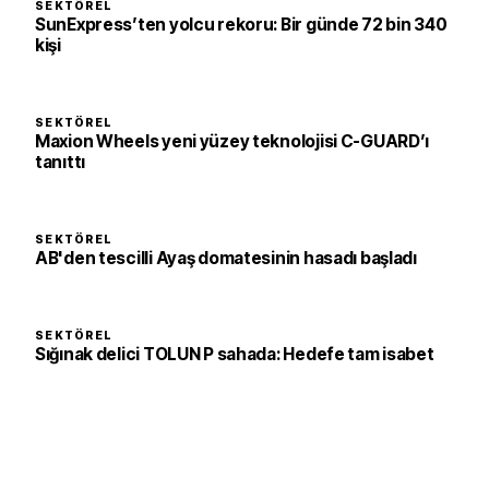
SEKTÖREL
SunExpress’ten yolcu rekoru: Bir günde 72 bin 340
kişi
SEKTÖREL
Maxion Wheels yeni yüzey teknolojisi C-GUARD’ı
tanıttı
SEKTÖREL
AB'den tescilli Ayaş domatesinin hasadı başladı
SEKTÖREL
Sığınak delici TOLUN P sahada: Hedefe tam isabet