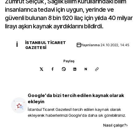
Zümrüt Selçuk , Sağlık Bilim Kurullarındaki bilim
insanlarınca tedavi için uygun, yerinde ve
güvenli bulunan 8 bin 920 ilaç için yılda 40 milyar
lirayı aşkın kaynak ayırdıklarını bildirdi.
İSTANBUL TICARET
İ
Yayınlanma
24.10.2022, 14:45
GAZETESI
Paylaş
N
Google'da bizi tercih edilen kaynak olarak
ekleyin
İstanbul Ticaret Gazetesi
'i tercih edilen kaynak olarak
ekleyerek haberlerimizi Google'da daha sık görebilirsiniz.
Kaynak ekle
Nasıl çalışır?
›