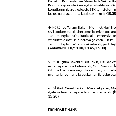
Denetim Kuruluşları ve Mimarlarla Sektör B
Koordinasyon Merkezi açılışına katılacak. Öz
konutlarını ziyareti edecek, STK temsilcileri, 
buluşma programına katılacak.
(İzmir/10.3
4- Kültür ve Turizm Bakanı Mehmet Nuri Ers
sivil toplum kuruluşları temsilcileriyle topla
Tanıtım Toplantısı'na katılacak, Demre sivil t
ve turizm esnafı ile bir araya gelecek, Finike
Tanıtım Toplantısı'na iştirak edecek, parti teşk
(Antalya/10.00/13.00/13.45/16.00)
5- Milli Eğitim Bakanı Yusuf Tekin, Oltu'da va
esnaf ziyaretinde bulunacak, Oltu Anadolu İm
Olur ve Uzundere seçim koordinasyon merkez
muhtarlar ve mahalle başkanları ile buluşac
6- İYİ Parti Genel Başkanı Meral Akşener, Ma
ilçelerinde esnaf ziyaretlerinde bulunacak.
(
15.20)
EKONOMİ FİNANS