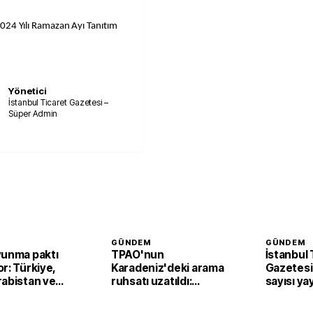
2024 Yılı Ramazan Ayı Tanıtım
Yönetici
İstanbul Ticaret Gazetesi –
Süper Admin
GÜNDEM
GÜNDEM
vunma paktı
TPAO'nun
İstanbul 
r: Türkiye,
Karadeniz'deki arama
Gazetesi'
rabistan ve
ruhsatı uzatıldı:
sayısı ya
n’dan ortak
Samsun açıklarında
faaliyetler sürecek