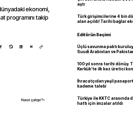
aştı
dünyadaki ekonomi,
nat programını takip
Türk girişimcilerine 4 bin 
alan açıldı! Tarihi bağlar 
ortaklığa dönüşüyor
Editörün Seçimi
Üçlü savunma paktı kuruluy
N
Suudi Arabistan ve Pakista
adım
100 yıl sonra tarihi dönüş: 
Kerkük’te ilk kez üretici k
İhracatçıdan yeşil pasaport
kademe talebi
Kaynak ekle
Türkiye ile KKTC arasında 
Nasıl çalışır?
›
hattı için imzalar atıldı
k