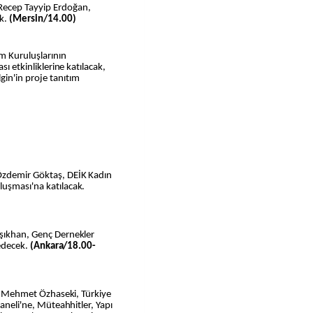
Recep Tayyip Erdoğan,
ek.
(Mersin/14.00)
m Kuruluşlarının
sı etkinliklerine katılacak,
gin'in proje tanıtım
-
 Özdemir Göktaş, DEİK Kadın
luşması'na katılacak.
Işıkhan, Genç Dernekler
 edecek.
(Ankara/18.00-
anı Mehmet Özhaseki, Türkiye
Paneli'ne, Müteahhitler, Yapı