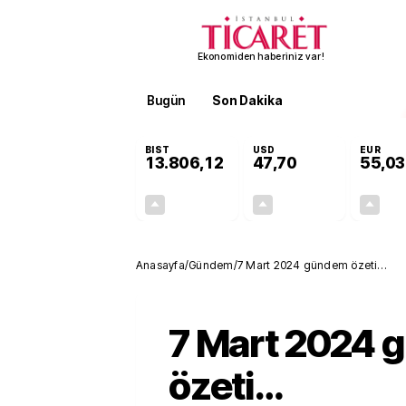
Ekonomiden haberiniz var!
Bugün
Son Dakika
Finans
EKST
BIST
USD
EUR
13.806,12
47,70
55,03
+0,05%
+0,17%
7,30
0,08
Anasayfa
/
Gündem
/
7 Mart 2024 gündem özeti…
7 Mart 2024
özeti…