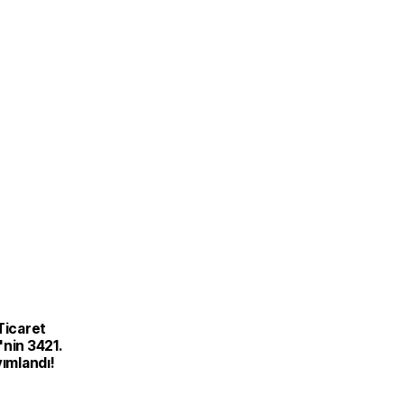
Ticaret
nin 3421.
yımlandı!