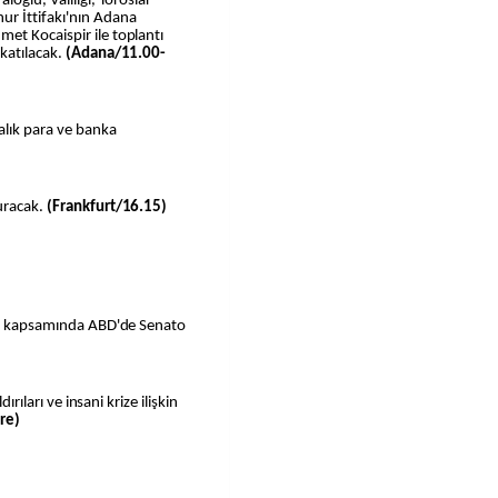
oğlu, Valiliği, Toroslar
ur İttifakı'nın Adana
et Kocaispir ile toplantı
katılacak.
(Adana/11.00-
alık para ve banka
uracak.
(Frankfurt/16.15)
ret kapsamında ABD'de Senato
ırıları ve insani krize ilişkin
re)