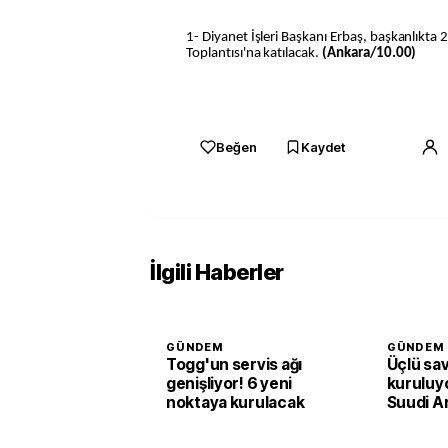
1- Diyanet İşleri Başkanı Erbaş, başkanlıkta 
Toplantısı'na katılacak.
(Ankara/10.00)
Beğen
Kaydet
İlgili Haberler
GÜNDEM
GÜNDEM
Togg'un servis ağı
Üçlü sa
genişliyor! 6 yeni
kuruluyo
noktaya kurulacak
Suudi A
Pakista
adım