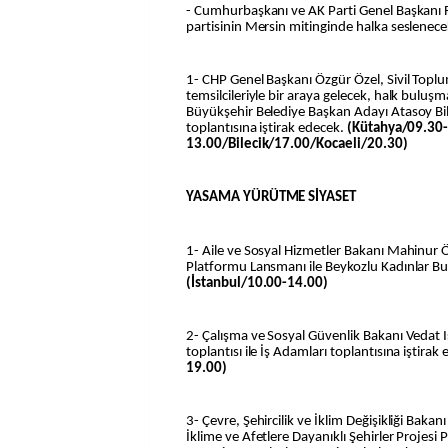
- Cumhurbaşkanı ve AK Parti Genel Başkanı 
partisinin Mersin mitinginde halka seslenec
1- CHP Genel Başkanı Özgür Özel, Sivil Toplu
temsilcileriyle bir araya gelecek, halk buluşma
Büyükşehir Belediye Başkan Adayı Atasoy Bil
toplantısına iştirak edecek.
(Kütahya/09.30
13.00/Bilecik/17.00/Kocaeli/20.30)
YASAMA YÜRÜTME SİYASET
1- Aile ve Sosyal Hizmetler Bakanı Mahinur
Platformu Lansmanı ile Beykozlu Kadınlar Bu
(İstanbul/10.00-14.00)
2- Çalışma ve Sosyal Güvenlik Bakanı Vedat 
toplantısı ile İş Adamları toplantısına iştirak
19.00)
3- Çevre, Şehircilik ve İklim Değişikliği Bak
İklime ve Afetlere Dayanıklı Şehirler Projesi 