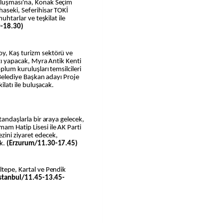
uluşması'na, Konak Seçim
haseki, Seferihisar TOKİ
muhtarlar ve teşkilat ile
0-18.30)
oy, Kaş turizm sektörü ve
ntı yapacak, Myra Antik Kenti
oplum kuruluşları temsilcileri
 Belediye Başkan adayı Proje
ilatı ile buluşacak.
tandaşlarla bir araya gelecek,
am Hatip Lisesi ile AK Parti
ini ziyaret edecek,
ak.
(Erzurum/11.30-17.45)
ltepe, Kartal ve Pendik
İstanbul/11.45-13.45-