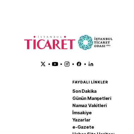
•
•
•
•
FAYDALI LINKLER
Son Dakika
Günün Manşetleri
Namaz Vakitleri
İmsakiye
Yazarlar
e-Gazete