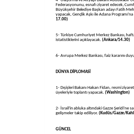
4- Ulaştırma ve Altyapı Bakanı Abdulkadir Ural
Federasyonunu, esnafı ziyaret edecek, Cumh
Büyükşehir Belediye Başkan adayı Fatih Mehm
yapacak, Gençlik Aşkı ile Adana Programı'na 
17.00)
5- Türkiye Cumhuriyet Merkez Bankası, haft
istatistiklerini açıklayacak.
(Ankara/14.30)
6- Avrupa Merkez Bankası, faiz kararını duy
DÜNYA DİPLOMASİ
1- Dışişleri Bakanı Hakan Fidan, resmi ziya
üyeleriyle toplantı yapacak.
(Washington)
2- İsrail'in abluka altındaki Gazze Şeridi'ne sald
gelişmeler takip ediliyor.
(Kudüs/Gazze/Kahi
GÜNCEL