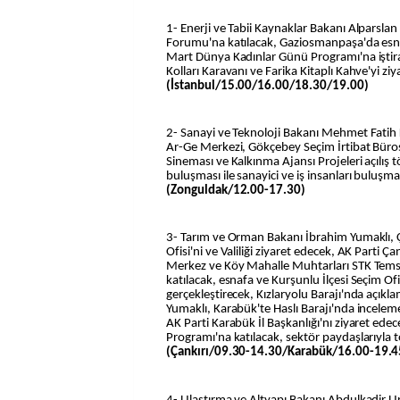
1- Enerji ve Tabii Kaynaklar Bakanı Alparslan 
Forumu'na katılacak, Gaziosmanpaşa'da esna
Mart Dünya Kadınlar Günü Programı'na iştira
Kolları Karavanı ve Farika Kitaplı Kahve'yi zi
(İstanbul/15.00/16.00/18.30/19.00)
2- Sanayi ve Teknoloji Bakanı Mehmet Fatih 
Ar-Ge Merkezi, Gökçebey Seçim İrtibat Büro
Sineması ve Kalkınma Ajansı Projeleri açılış t
buluşması ile sanayici ve iş insanları buluşma
(Zonguldak/12.00-17.30)
3- Tarım ve Orman Bakanı İbrahim Yumaklı, Ç
Ofisi'ni ve Valiliği ziyaret edecek, AK Parti Ç
Merkez ve Köy Mahalle Muhtarları STK Temsilc
katılacak, esnafa ve Kurşunlu İlçesi Seçim Ofi
gerçekleştirecek, Kızlaryolu Barajı'nda açık
Yumaklı, Karabük'te Haslı Barajı'nda incelem
AK Parti Karabük İl Başkanlığı'nı ziyaret ed
Programı'na katılacak, sektör paydaşlarıyla 
(Çankırı/09.30-14.30/Karabük/16.00-19.4