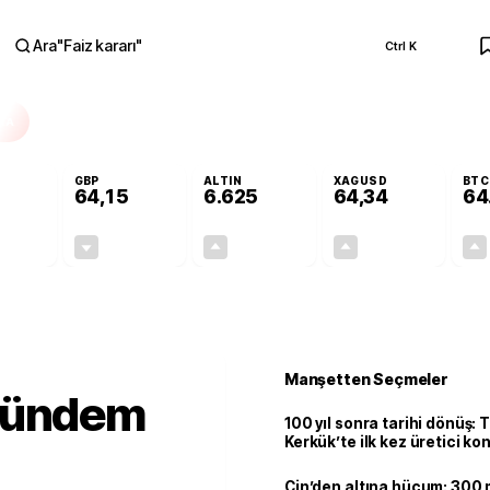
Ara
"
Faiz kararı
"
Ctrl K
RA
GBP
ALTIN
XAGUSD
BTC
64,15
6.625
64,34
64
+0,03%
-0,03%
+2,04%
+4,62%
0,02
-0,02
132,14
2,84
Manşetten Seçmeler
 gündem
100 yıl sonra tarihi dönüş: 
Kerkük’te ilk kez üretici k
Çin’den altına hücum: 300 m