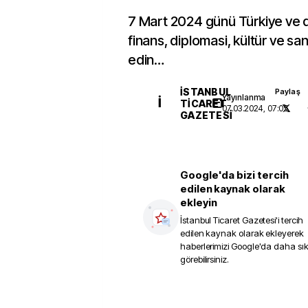
7 Mart 2024 günü Türkiye ve 
finans, diplomasi, kültür ve sa
edin…
İSTANBUL
Paylaş
Yayınlanma
İ
TICARET
07.03.2024, 07:05
GAZETESI
Google'da bizi tercih
edilen kaynak olarak
ekleyin
İstanbul Ticaret Gazetesi
'i tercih
edilen kaynak olarak ekleyerek
haberlerimizi Google'da daha sı
görebilirsiniz.