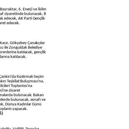
Bayraktar, 6. Enerji ve İklim
f ziyaretinde bulunacak, 8
k edecek, AK Parti Gençlik
yaret edecek.
Kacır, Gökçebey Çanakçılar
su ile Zonguldak Belediye
örenlerine katılacak, gençlik
larına katılacak.
ankırı'da Kızılırmak Seçim
ankırı Teşkilat Buluşması'na,
ileri Toplantısı'na
si'ne ziyaret
lamalarda bulunacak. Bakan
elerde bulunacak, esnafı ve
ecek, Dünya Kadınlar Günü
toplantı yapacak.
5)