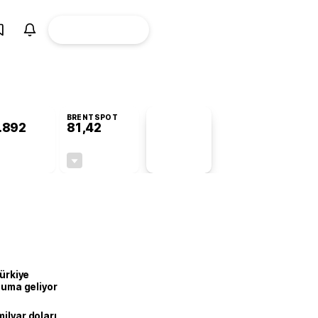
ÜYE
CANLI BORSA
Girişi
BRENTSPOT
.892
81,42
PİYASA
VERİLERİ
+0,34%
-1,64%
+0,00
-1,36
Türkiye
onuma geliyor
ilyar doları