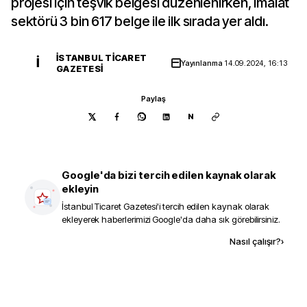
projesi için teşvik belgesi düzenlenirken, imalat
sektörü 3 bin 617 belge ile ilk sırada yer aldı.
İSTANBUL TICARET
İ
Yayınlanma
14.09.2024, 16:13
GAZETESI
Paylaş
N
Google'da bizi tercih edilen kaynak olarak
ekleyin
İstanbul Ticaret Gazetesi
'i tercih edilen kaynak olarak
ekleyerek haberlerimizi Google'da daha sık görebilirsiniz.
Kaynak ekle
Nasıl çalışır?
›