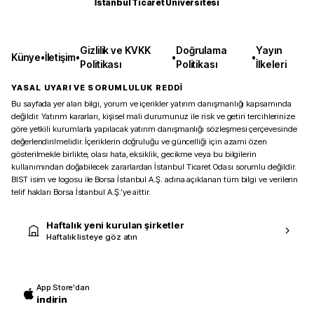
İstanbul Ticaret Üniversitesi
Gizlilik ve KVKK
Doğrulama
Yayın
Künye
•
İletişim
•
•
•
Politikası
Politikası
İlkeleri
YASAL UYARI VE SORUMLULUK REDDİ
Bu sayfada yer alan bilgi, yorum ve içerikler yatırım danışmanlığı kapsamında
değildir. Yatırım kararları, kişisel mali durumunuz ile risk ve getiri tercihlerinize
göre yetkili kurumlarla yapılacak yatırım danışmanlığı sözleşmesi çerçevesinde
değerlendirilmelidir. İçeriklerin doğruluğu ve güncelliği için azami özen
gösterilmekle birlikte, olası hata, eksiklik, gecikme veya bu bilgilerin
kullanımından doğabilecek zararlardan İstanbul Ticaret Odası sorumlu değildir.
BIST isim ve logosu ile Borsa İstanbul A.Ş. adına açıklanan tüm bilgi ve verilerin
telif hakları Borsa İstanbul A.Ş.’ye aittir.
Haftalık yeni kurulan şirketler
Haftalık listeye göz atın
App Store'dan
indirin