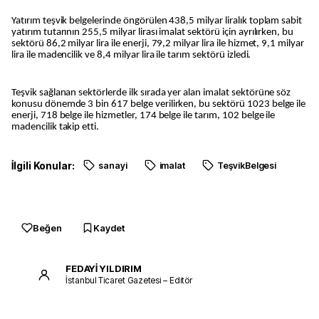
Yatırım teşvik belgelerinde öngörülen 438,5 milyar liralık toplam sabit
yatırım tutarının 255,5 milyar lirası imalat sektörü için ayrılırken, bu
sektörü 86,2 milyar lira ile enerji, 79,2 milyar lira ile hizmet, 9,1 milyar
lira ile madencilik ve 8,4 milyar lira ile tarım sektörü izledi.
Teşvik sağlanan sektörlerde ilk sırada yer alan imalat sektörüne söz
konusu dönemde 3 bin 617 belge verilirken, bu sektörü 1023 belge ile
enerji, 718 belge ile hizmetler, 174 belge ile tarım, 102 belge ile
madencilik takip etti.
İlgili Konular:
sanayi
imalat
TeşvikBelgesi
Beğen
Kaydet
FEDAYİ YILDIRIM
İstanbul Ticaret Gazetesi – Editör