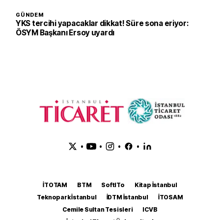
GÜNDEM
YKS tercihi yapacaklar dikkat! Süre sona eriyor:
ÖSYM Başkanı Ersoy uyardı
•
•
•
•
İTOTAM
BTM
SoftITo
Kitap İstanbul
Teknopark İstanbul
İDTM İstanbul
İTOSAM
Cemile Sultan Tesisleri
ICVB