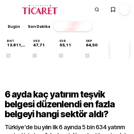
Bugün
Son Dakika
Finans
EKSTRA
BIST
USD
EUR
GBP
13.811,60
47,71
55,11
64,50
PİYASA
VERİLERİ
+0,23%
+0,00%
-0,14%
+0,13%
Gündem
6 ayda kaç yatırım teşvik
belgesi düzenlendi en fazla
belgeyi hangi sektör aldı?
Türkiye'de bu yılın ilk 6 ayında 5 bin 634 yatırım