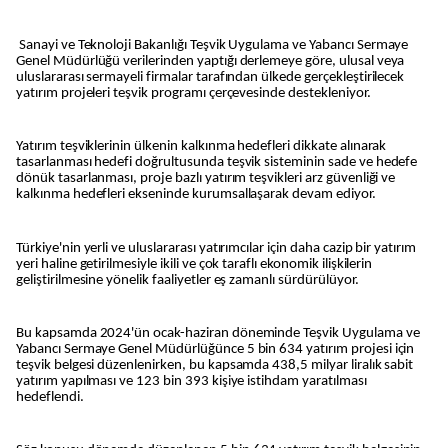
Sanayi ve Teknoloji Bakanlığı Teşvik Uygulama ve Yabancı Sermaye
Genel Müdürlüğü verilerinden yaptığı derlemeye göre, ulusal veya
uluslararası sermayeli firmalar tarafından ülkede gerçekleştirilecek
yatırım projeleri teşvik programı çerçevesinde destekleniyor.
Yatırım teşviklerinin ülkenin kalkınma hedefleri dikkate alınarak
tasarlanması hedefi doğrultusunda teşvik sisteminin sade ve hedefe
dönük tasarlanması, proje bazlı yatırım teşvikleri arz güvenliği ve
kalkınma hedefleri ekseninde kurumsallaşarak devam ediyor.
Türkiye'nin yerli ve uluslararası yatırımcılar için daha cazip bir yatırım
yeri haline getirilmesiyle ikili ve çok taraflı ekonomik ilişkilerin
geliştirilmesine yönelik faaliyetler eş zamanlı sürdürülüyor.
Bu kapsamda 2024'ün ocak-haziran döneminde Teşvik Uygulama ve
Yabancı Sermaye Genel Müdürlüğünce 5 bin 634 yatırım projesi için
teşvik belgesi düzenlenirken, bu kapsamda 438,5 milyar liralık sabit
yatırım yapılması ve 123 bin 393 kişiye istihdam yaratılması
hedeflendi.