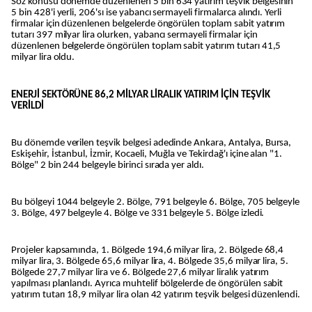
Söz konusu dönemde düzenlenen 5 bin 634 yatırım teşvik belgesinin
5 bin 428'i yerli, 206'sı ise yabancı sermayeli firmalarca alındı. Yerli
firmalar için düzenlenen belgelerde öngörülen toplam sabit yatırım
tutarı 397 milyar lira olurken, yabancı sermayeli firmalar için
düzenlenen belgelerde öngörülen toplam sabit yatırım tutarı 41,5
milyar lira oldu.
ENERJİ SEKTÖRÜNE 86,2 MİLYAR LİRALIK YATIRIM İÇİN TEŞVİK
VERİLDİ
Bu dönemde verilen teşvik belgesi adedinde Ankara, Antalya, Bursa,
Eskişehir, İstanbul, İzmir, Kocaeli, Muğla ve Tekirdağ'ı içine alan "1.
Bölge" 2 bin 244 belgeyle birinci sırada yer aldı.
Bu bölgeyi 1044 belgeyle 2. Bölge, 791 belgeyle 6. Bölge, 705 belgeyle
3. Bölge, 497 belgeyle 4. Bölge ve 331 belgeyle 5. Bölge izledi.
Projeler kapsamında, 1. Bölgede 194,6 milyar lira, 2. Bölgede 68,4
milyar lira, 3. Bölgede 65,6 milyar lira, 4. Bölgede 35,6 milyar lira, 5.
Bölgede 27,7 milyar lira ve 6. Bölgede 27,6 milyar liralık yatırım
yapılması planlandı. Ayrıca muhtelif bölgelerde de öngörülen sabit
yatırım tutarı 18,9 milyar lira olan 42 yatırım teşvik belgesi düzenlendi.