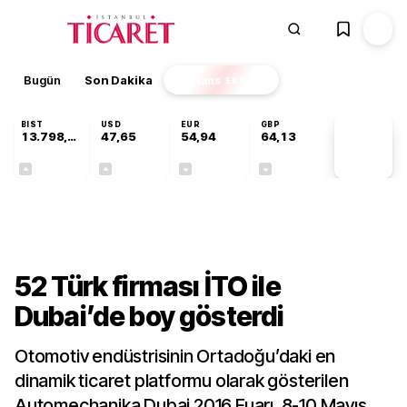
Bugün
Son Dakika
Finans
EKSTRA
BIST
USD
EUR
GBP
13.798,82
47,65
54,94
64,13
PİYASA
VERİLERİ
+0,70%
+0,04%
-0,14%
-0,07%
Sektörel
52 Türk firması İTO ile
Dubai’de boy gösterdi
Otomotiv endüstrisinin Ortadoğu’daki en
dinamik ticaret platformu olarak gösterilen
Automechanika Dubai 2016 Fuarı, 8-10 Mayıs