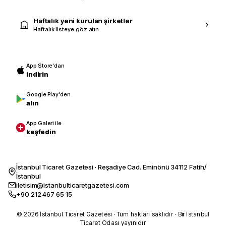
Haftalık yeni kurulan şirketler
Haftalık listeye göz atın
App Store'dan
indirin
Google Play'den
alın
App Galeri ile
keşfedin
İstanbul Ticaret Gazetesi · Reşadiye Cad. Eminönü 34112 Fatih/
İstanbul
iletisim@istanbulticaretgazetesi.com
+90 212 467 65 15
© 2026 İstanbul Ticaret Gazetesi · Tüm hakları saklıdır · Bir İstanbul
Ticaret Odası yayınıdır