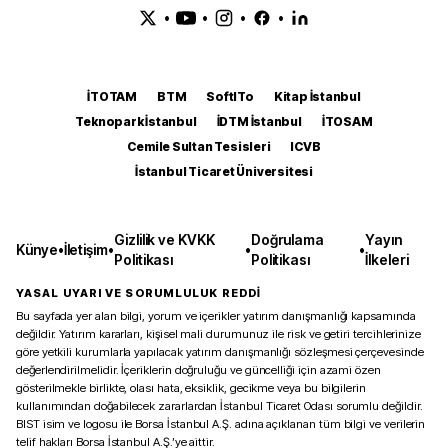
•
•
•
•
İTOTAM
BTM
SoftITo
Kitap İstanbul
Teknopark İstanbul
İDTM İstanbul
İTOSAM
Cemile Sultan Tesisleri
ICVB
İstanbul Ticaret Üniversitesi
Gizlilik ve KVKK
Doğrulama
Yayın
Künye
•
İletişim
•
•
•
Politikası
Politikası
İlkeleri
YASAL UYARI VE SORUMLULUK REDDİ
Bu sayfada yer alan bilgi, yorum ve içerikler yatırım danışmanlığı kapsamında
değildir. Yatırım kararları, kişisel mali durumunuz ile risk ve getiri tercihlerinize
göre yetkili kurumlarla yapılacak yatırım danışmanlığı sözleşmesi çerçevesinde
değerlendirilmelidir. İçeriklerin doğruluğu ve güncelliği için azami özen
gösterilmekle birlikte, olası hata, eksiklik, gecikme veya bu bilgilerin
kullanımından doğabilecek zararlardan İstanbul Ticaret Odası sorumlu değildir.
BIST isim ve logosu ile Borsa İstanbul A.Ş. adına açıklanan tüm bilgi ve verilerin
telif hakları Borsa İstanbul A.Ş.’ye aittir.