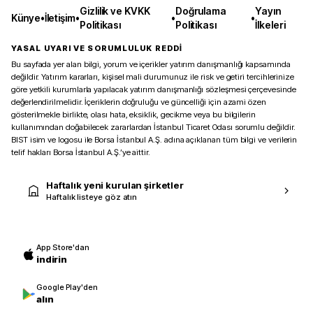
Gizlilik ve KVKK
Doğrulama
Yayın
Künye
•
İletişim
•
•
•
Politikası
Politikası
İlkeleri
YASAL UYARI VE SORUMLULUK REDDİ
Bu sayfada yer alan bilgi, yorum ve içerikler yatırım danışmanlığı kapsamında
değildir. Yatırım kararları, kişisel mali durumunuz ile risk ve getiri tercihlerinize
göre yetkili kurumlarla yapılacak yatırım danışmanlığı sözleşmesi çerçevesinde
değerlendirilmelidir. İçeriklerin doğruluğu ve güncelliği için azami özen
gösterilmekle birlikte, olası hata, eksiklik, gecikme veya bu bilgilerin
kullanımından doğabilecek zararlardan İstanbul Ticaret Odası sorumlu değildir.
BIST isim ve logosu ile Borsa İstanbul A.Ş. adına açıklanan tüm bilgi ve verilerin
telif hakları Borsa İstanbul A.Ş.’ye aittir.
Haftalık yeni kurulan şirketler
Haftalık listeye göz atın
App Store'dan
indirin
Google Play'den
alın