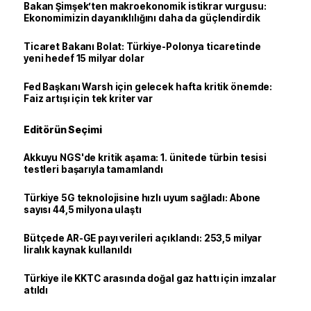
Bakan Şimşek’ten makroekonomik istikrar vurgusu:
Ekonomimizin dayanıklılığını daha da güçlendirdik
Ticaret Bakanı Bolat: Türkiye-Polonya ticaretinde
yeni hedef 15 milyar dolar
Fed Başkanı Warsh için gelecek hafta kritik önemde:
Faiz artışı için tek kriter var
Editörün Seçimi
Akkuyu NGS'de kritik aşama: 1. ünitede türbin tesisi
testleri başarıyla tamamlandı
Türkiye 5G teknolojisine hızlı uyum sağladı: Abone
sayısı 44,5 milyona ulaştı
Bütçede AR-GE payı verileri açıklandı: 253,5 milyar
liralık kaynak kullanıldı
Türkiye ile KKTC arasında doğal gaz hattı için imzalar
atıldı