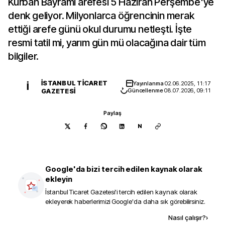
Kurban Bayramı arefesi 5 Haziran Perşembe'ye
denk geliyor. Milyonlarca öğrencinin merak
ettiği arefe günü okul durumu netleşti. İşte
resmi tatil mi, yarım gün mü olacağına dair tüm
bilgiler.
İSTANBUL TICARET
Yayınlanma
02.06.2025, 11:17
İ
GAZETESI
Güncellenme
08.07.2026, 09:11
Paylaş
N
Google'da bizi tercih edilen kaynak olarak
ekleyin
İstanbul Ticaret Gazetesi
'i tercih edilen kaynak olarak
ekleyerek haberlerimizi Google'da daha sık görebilirsiniz.
Kaynak ekle
Nasıl çalışır?
›