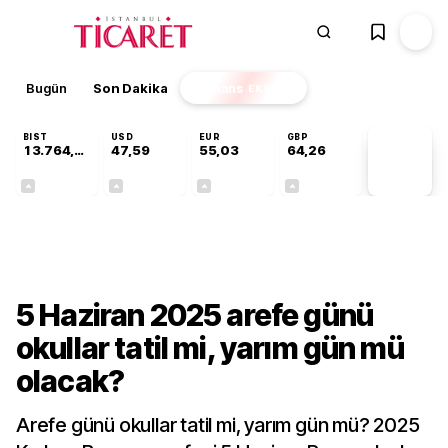
Bugün
Son Dakika
Finans
EKSTRA
BIST
USD
EUR
GBP
13.764,88
47,59
55,03
64,26
PİYASA
VERİLERİ
+0,45%
+0,06%
+0,04%
+0,25%
Gündem
5 Haziran 2025 arefe günü
okullar tatil mi, yarım gün mü
olacak?
Arefe günü okullar tatil mi, yarım gün mü? 2025