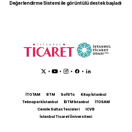
Değerlendirme Sistemi ile görüntülü destek başladı
•
•
•
•
İTOTAM
BTM
SoftITo
Kitap İstanbul
Teknopark İstanbul
İDTM İstanbul
İTOSAM
Cemile Sultan Tesisleri
ICVB
İstanbul Ticaret Üniversitesi