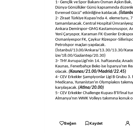
1- Gençlik ve Spor Bakanı Osman Aşkın Bak, 
Dünya Gönüllüler Günü kapsamında düzenl
Evrensel Gücü" etkinliğine katılacak.
(İstanb
2- Ziraat Türkiye Kupası'nda 4. eleme turu,
tamamlanacak. Central Hospital Ümraniyespo
Ankara Demirspor-GMG Kastamonuspor, An
Yeni Çarşıspor, Karaman FK-Esenler Erokspo
Osmaniyespor FK, Çaykur Rizespor-Silivris
Petrolspor maçları yapılacak.
(İstanbul/13.00/Ankara/13.30/13.30/Kar
ize/18.00/Gaziantep/20.30)
3- THY Avrupa Ligi'nin 14. haftasında; Anadol
Kaunas, Fenerbahçe Beko ise İspanya'nın Re
olacak.
(Kaunas/21.00/Madrid/22.45)
4- CEV Erkekler Şampiyonlar Ligi B Grubu 3
Medicana, Yunanistan'ın Olympiakos takımı
karşılaşacak.
(Atina/20.00)
5- CEV Erkekler Challenge Kupası 8'li final t
Almanya'nın WWK Volleys takımına konuk o
Beğen
Kaydet