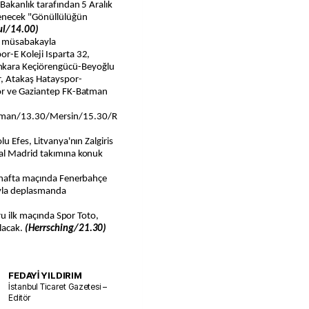
Bakanlık tarafından 5 Aralık
enecek "Gönüllülüğün
ul/14.00)
 7 müsabakayla
r-E Koleji Isparta 32,
kara Keçiörengücü-Beyoğlu
r, Atakaş Hatayspor-
por ve Gaziantep FK-Batman
aman/13.30/Mersin/15.30/R
u Efes, Litvanya'nın Zalgiris
al Madrid takımına konuk
. hafta maçında Fenerbahçe
yla deplasmanda
uru ilk maçında Spor Toto,
lacak.
(Herrsching/21.30)
FEDAYİ YILDIRIM
İstanbul Ticaret Gazetesi –
Editör