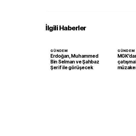
İlgili Haberler
GÜNDEM
GÜNDEM
Erdoğan, Muhammed
MGK’dan
Bin Selman ve Şahbaz
çatışmal
Şerif ile görüşecek
müzaker