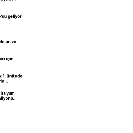
o’su geliyor
lman ve
rı için
 1. ünitede
yla
zlı uyum
milyona