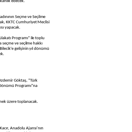
şkanlık edecek.
dınının Seçme ve Seçilme
cak, KKTC Cumhuriyet Meclisi
tısı yapacak.
lakatı Programı" ile toplu
ına seçme ve seçilme hakkı
ilecik'e gelişinin yıl dönümü
ek.
Özdemir Göktaş, "Türk
ıl Dönümü Programı"na
mek üzere toplanacak.
Kacır, Anadolu Ajansı’nın