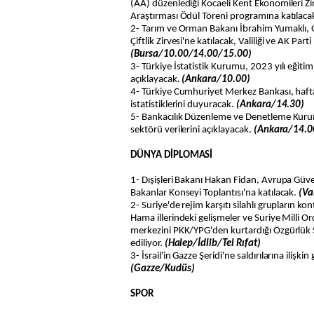
(AA) düzenlediği Kocaeli Kent Ekonomileri Zirv
Araştırması Ödül Töreni programına katılaca
2- Tarım ve Orman Bakanı İbrahim Yumaklı,
Çiftlik Zirvesi'ne katılacak, Valiliği ve AK Part
(Bursa/10.00/14.00/15.00)
3- Türkiye İstatistik Kurumu, 2023 yılı eğitim 
açıklayacak.
(Ankara/10.00)
4- Türkiye Cumhuriyet Merkez Bankası, haft
istatistiklerini duyuracak.
(Ankara/14.30)
5- Bankacılık Düzenleme ve Denetleme Kurum
sektörü verilerini açıklayacak.
(Ankara/14.0
DÜNYA DİPLOMASİ
1- Dışişleri Bakanı Hakan Fidan, Avrupa Güvenl
Bakanlar Konseyi Toplantısı'na katılacak.
(Va
2- Suriye'de rejim karşıtı silahlı grupların ko
Hama illerindeki gelişmeler ve Suriye Milli Or
merkezini PKK/YPG'den kurtardığı Özgürlük 
ediliyor.
(Halep/İdlib/Tel Rıfat)
3- İsrail'in Gazze Şeridi'ne saldırılarına ilişkin
(Gazze/Kudüs)
SPOR