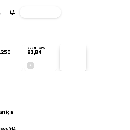
ÜYE
CANLI BORSA
Girişi
BRENTSPOT
.250
82,84
PİYASA
VERİLERİ
-1,03%
+0,07%
+0,00
0,06
rı için
ojeye 914