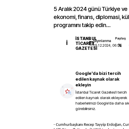
5 Aralık 2024 günü Türkiye ve
ekonomi, finans, diplomasi, kü
programını takip edin…
İSTANBUL
Paylaş
Yayınlanma
İ
TICARET
05.12.2024, 06:59
GAZETESI
Google'da bizi tercih
edilen kaynak olarak
ekleyin
İstanbul Ticaret Gazetesi
'i tercih
edilen kaynak olarak ekleyerek
haberlerimizi Google'da daha sı
görebilirsiniz.
- Cumhurbaşkanı Recep Tayyip Erdoğan, Cumhurbaşkanlığı Külliyesi'nde,