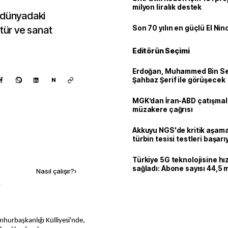
milyon liralık destek
 dünyadaki
ltür ve sanat
Son 70 yılın en güçlü El Nin
Editörün Seçimi
Erdoğan, Muhammed Bin Se
Şahbaz Şerif ile görüşecek
N
MGK’dan İran-ABD çatışmala
müzakere çağrısı
Akkuyu NGS'de kritik aşama:
türbin tesisi testleri başarı
tamamlandı
Kaynak ekle
Türkiye 5G teknolojisine hı
sağladı: Abone sayısı 44,5 
Nasıl çalışır?
›
ulaştı
k