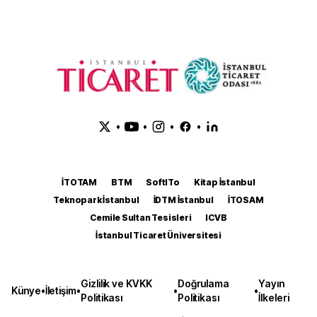
•
•
•
•
İTOTAM
BTM
SoftITo
Kitap İstanbul
Teknopark İstanbul
İDTM İstanbul
İTOSAM
Cemile Sultan Tesisleri
ICVB
İstanbul Ticaret Üniversitesi
Gizlilik ve KVKK
Doğrulama
Yayın
Künye
•
İletişim
•
•
•
Politikası
Politikası
İlkeleri