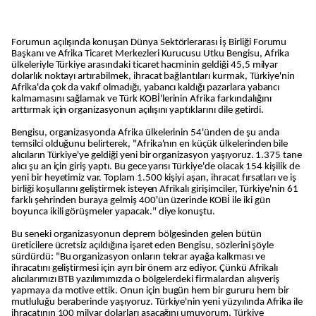
Forumun açılışında konuşan Dünya Sektörlerarası İş Birliği Forumu
Başkanı ve Afrika Ticaret Merkezleri Kurucusu Utku Bengisu, Afrika
ülkeleriyle Türkiye arasındaki ticaret hacminin geldiği 45,5 milyar
dolarlık noktayı artırabilmek, ihracat bağlantıları kurmak, Türkiye'nin
Afrika'da çok da vakıf olmadığı, yabancı kaldığı pazarlara yabancı
kalmamasını sağlamak ve Türk KOBİ'lerinin Afrika farkındalığını
arttırmak için organizasyonun açılışını yaptıklarını dile getirdi.
Bengisu, organizasyonda Afrika ülkelerinin 54'ünden de şu anda
temsilci olduğunu belirterek, "Afrika'nın en küçük ülkelerinden bile
alıcıların Türkiye'ye geldiği yeni bir organizasyon yaşıyoruz. 1.375 tane
alıcı şu an için giriş yaptı. Bu gece yarısı Türkiye'de olacak 154 kişilik de
yeni bir heyetimiz var. Toplam 1.500 kişiyi aşan, ihracat fırsatları ve iş
birliği koşullarını geliştirmek isteyen Afrikalı girişimciler, Türkiye'nin 61
farklı şehrinden buraya gelmiş 400'ün üzerinde KOBİ ile iki gün
boyunca ikili görüşmeler yapacak." diye konuştu.
Bu seneki organizasyonun deprem bölgesinden gelen bütün
üreticilere ücretsiz açıldığına işaret eden Bengisu, sözlerini şöyle
sürdürdü: "Bu organizasyon onların tekrar ayağa kalkması ve
ihracatını geliştirmesi için ayrı bir önem arz ediyor. Çünkü Afrikalı
alıcılarımızı BTB yazılımımızda o bölgelerdeki firmalardan alışveriş
yapmaya da motive ettik. Onun için bugün hem bir gururu hem bir
mutluluğu beraberinde yaşıyoruz. Türkiye'nin yeni yüzyılında Afrika ile
ihracatının 100 milyar dolarları aşacağını umuyorum. Türkiye