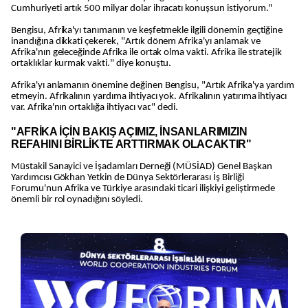
Cumhuriyeti artık 500 milyar dolar ihracatı konuşsun istiyorum."
Bengisu, Afrika'yı tanımanın ve keşfetmekle ilgili dönemin geçtiğine
inandığına dikkati çekerek, "Artık dönem Afrika'yı anlamak ve
Afrika'nın geleceğinde Afrika ile ortak olma vakti. Afrika ile stratejik
ortaklıklar kurmak vakti." diye konuştu.
Afrika'yı anlamanın önemine değinen Bengisu, "Artık Afrika'ya yardım
etmeyin. Afrikalının yardıma ihtiyacı yok. Afrikalının yatırıma ihtiyacı
var. Afrika'nın ortaklığa ihtiyacı var." dedi.
"AFRİKA İÇİN BAKIŞ AÇIMIZ, İNSANLARIMIZIN
REFAHINI BİRLİKTE ARTTIRMAK OLACAKTIR"
Müstakil Sanayici ve İşadamları Derneği (MÜSİAD) Genel Başkan
Yardımcısı Gökhan Yetkin de Dünya Sektörlerarası İş Birliği
Forumu'nun Afrika ve Türkiye arasındaki ticari ilişkiyi geliştirmede
önemli bir rol oynadığını söyledi.