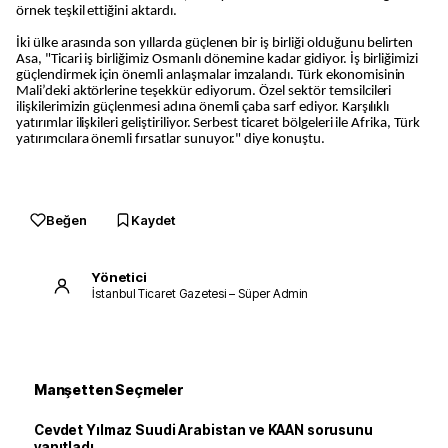
örnek teşkil ettiğini aktardı.
İki ülke arasında son yıllarda güçlenen bir iş birliği olduğunu belirten
Asa, "Ticari iş birliğimiz Osmanlı dönemine kadar gidiyor. İş birliğimizi
güçlendirmek için önemli anlaşmalar imzalandı. Türk ekonomisinin
Mali’deki aktörlerine teşekkür ediyorum. Özel sektör temsilcileri
ilişkilerimizin güçlenmesi adına önemli çaba sarf ediyor. Karşılıklı
yatırımlar ilişkileri geliştiriliyor. Serbest ticaret bölgeleri ile Afrika, Türk
yatırımcılara önemli fırsatlar sunuyor." diye konuştu.
Beğen
Kaydet
Yönetici
İstanbul Ticaret Gazetesi – Süper Admin
Manşetten Seçmeler
Cevdet Yılmaz Suudi Arabistan ve KAAN sorusunu
yanıtladı