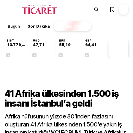
Bugün
Son Dakika
Finans
EKSTRA
BIST
USD
EUR
GBP
13.779,39
47,71
55,19
64,41
PİYASA
VERİLERİ
-0,14%
+0,18%
+0,32%
+0,38%
Dünya
41 Afrika ülkesinden 1.500 iş
insanı İstanbul’a geldi
Afrika nüfusunun yüzde 80’inden fazlasını
oluşturan 41 Afrika ülkesinden 1.500’e yakın iş
insanının katıldığı WCI FORUM, Türk ve Afrikalı iş