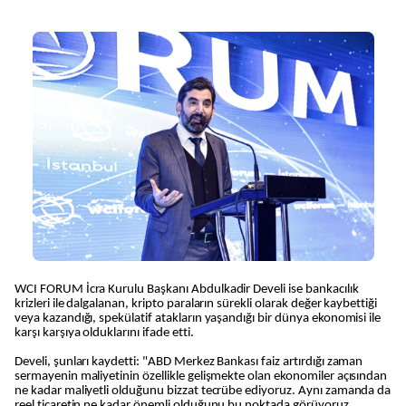
WCI FORUM İcra Kurulu Başkanı Abdulkadir Develi ise bankacılık
krizleri ile dalgalanan, kripto paraların sürekli olarak değer kaybettiği
veya kazandığı, spekülatif atakların yaşandığı bir dünya ekonomisi ile
karşı karşıya olduklarını ifade etti.
Develi, şunları kaydetti: "ABD Merkez Bankası faiz artırdığı zaman
sermayenin maliyetinin özellikle gelişmekte olan ekonomiler açısından
ne kadar maliyetli olduğunu bizzat tecrübe ediyoruz. Aynı zamanda da
reel ticaretin ne kadar önemli olduğunu bu noktada görüyoruz.