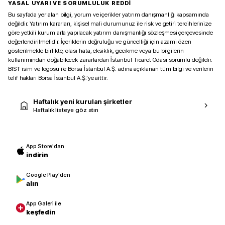
YASAL UYARI VE SORUMLULUK REDDİ
Bu sayfada yer alan bilgi, yorum ve içerikler yatırım danışmanlığı kapsamında
değildir. Yatırım kararları, kişisel mali durumunuz ile risk ve getiri tercihlerinize
göre yetkili kurumlarla yapılacak yatırım danışmanlığı sözleşmesi çerçevesinde
değerlendirilmelidir. İçeriklerin doğruluğu ve güncelliği için azami özen
gösterilmekle birlikte, olası hata, eksiklik, gecikme veya bu bilgilerin
kullanımından doğabilecek zararlardan İstanbul Ticaret Odası sorumlu değildir.
BIST isim ve logosu ile Borsa İstanbul A.Ş. adına açıklanan tüm bilgi ve verilerin
telif hakları Borsa İstanbul A.Ş.’ye aittir.
Haftalık yeni kurulan şirketler
Haftalık listeye göz atın
App Store'dan
indirin
Google Play'den
alın
App Galeri ile
keşfedin