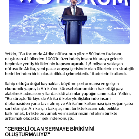
Yetkin, "Bu forumda Afrika nüfusunun yüzde 80'inden fazlasını
oluşturan 41 ülkeden 1000'in üzerinde iş insanı bir araya gelerek
hepimize yeni iş birliklerinin kapısını açacak. 1,5 milyara yaklaşan
nüfusu ile Afrika, yeni pazar arayışı içerisinde olan ülkelerin en stratejik
hedeflerinden birisi olarak dikkat çekmektedir." ifadelerini kullandı.
Sahip olduğu doğal kaynaklar, büyüme performansı ve gelişen
ekonomik yapısıyla Afrika'nın küresel ekonomiden hak ettiği payı
alabilmek adına son yıllarda ciddi atılımlar yaptığını anımsatan Yetkin,
"Bu süreçte Türkiye de Afrika ülkeleriyle ilişkilerinde insani
diplomasiden yana tavır almış ve Afrika'nın kalkınması için yoğun çaba
sarf etmiştir. Afrika için bakış açımız, birlikte kazanmak, birlikte
kalkınmak, birlikte büyümek ve insanlarımızın refahını birlikte
arttırmak olacaktır." şeklinde konuştu.
"GEREKLİ OLAN SERMAYE BİRİKİMİNİ
OLUŞTURMALIYIZ"