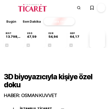
Bugün
Son Dakika
Finans
EKSTRA
BIST
USD
EUR
GBP
13.798,82
47,59
54,94
64,17
PİYASA
VERİLERİ
+0,70%
+0,06%
-0,12%
+0,12%
Teknoloji
3D biyoyazıcıyla kişiye özel
doku
HABER: OSMAN KUVVET
İSTANBUL TICARET