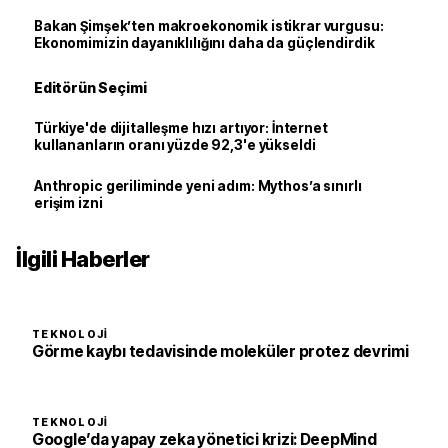
Bakan Şimşek’ten makroekonomik istikrar vurgusu:
Ekonomimizin dayanıklılığını daha da güçlendirdik
Editörün Seçimi
Türkiye'de dijitalleşme hızı artıyor: İnternet
kullananların oranı yüzde 92,3'e yükseldi
Anthropic geriliminde yeni adım: Mythos’a sınırlı
erişim izni
İlgili Haberler
TEKNOLOJI
Görme kaybı tedavisinde moleküler protez devrimi
TEKNOLOJI
Google’da yapay zeka yönetici krizi: DeepMind