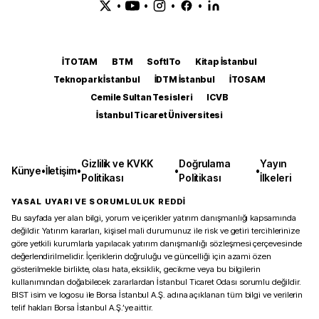
•
•
•
•
İTOTAM
BTM
SoftITo
Kitap İstanbul
Teknopark İstanbul
İDTM İstanbul
İTOSAM
Cemile Sultan Tesisleri
ICVB
İstanbul Ticaret Üniversitesi
Gizlilik ve KVKK
Doğrulama
Yayın
Künye
•
İletişim
•
•
•
Politikası
Politikası
İlkeleri
YASAL UYARI VE SORUMLULUK REDDİ
Bu sayfada yer alan bilgi, yorum ve içerikler yatırım danışmanlığı kapsamında
değildir. Yatırım kararları, kişisel mali durumunuz ile risk ve getiri tercihlerinize
göre yetkili kurumlarla yapılacak yatırım danışmanlığı sözleşmesi çerçevesinde
değerlendirilmelidir. İçeriklerin doğruluğu ve güncelliği için azami özen
gösterilmekle birlikte, olası hata, eksiklik, gecikme veya bu bilgilerin
kullanımından doğabilecek zararlardan İstanbul Ticaret Odası sorumlu değildir.
BIST isim ve logosu ile Borsa İstanbul A.Ş. adına açıklanan tüm bilgi ve verilerin
telif hakları Borsa İstanbul A.Ş.’ye aittir.