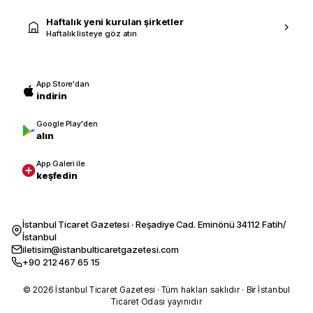
Haftalık yeni kurulan şirketler
Haftalık listeye göz atın
App Store'dan
indirin
Google Play'den
alın
App Galeri ile
keşfedin
İstanbul Ticaret Gazetesi · Reşadiye Cad. Eminönü 34112 Fatih/
İstanbul
iletisim@istanbulticaretgazetesi.com
+90 212 467 65 15
© 2026 İstanbul Ticaret Gazetesi · Tüm hakları saklıdır · Bir İstanbul
Ticaret Odası yayınıdır