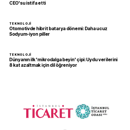
CEO'su istifa etti
TEKNOLOJI
Otomotivde hibrit batarya dönemi: Daha ucuz
Sodyum-iyon piller
TEKNOLOJI
Dünyanın ilk 'mikrodalga beyin' çipi: Uydu verilerini
8 kat azaltmak için dil öğreniyor