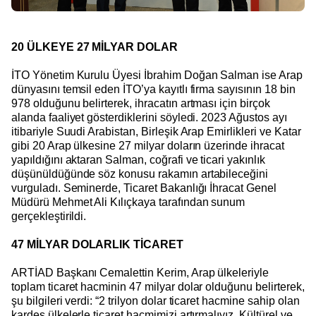
20 ÜLKEYE 27 MİLYAR DOLAR
İTO Yönetim Kurulu Üyesi İbrahim Doğan Salman ise Arap
dünyasını temsil eden İTO’ya kayıtlı firma sayısının 18 bin
978 olduğunu belirterek, ihracatın artması için birçok
alanda faaliyet gösterdiklerini söyledi. 2023 Ağustos ayı
itibariyle Suudi Arabistan, Birleşik Arap Emirlikleri ve Katar
gibi 20 Arap ülkesine 27 milyar doların üzerinde ihracat
yapıldığını aktaran Salman, coğrafi ve ticari yakınlık
düşünüldüğünde söz konusu rakamın artabileceğini
vurguladı. Seminerde, Ticaret Bakanlığı İhracat Genel
Müdürü Mehmet Ali Kılıçkaya tarafından sunum
gerçekleştirildi.
47 MİLYAR DOLARLIK TİCARET
ARTİAD Başkanı Cemalettin Kerim, Arap ülkeleriyle
toplam ticaret hacminin 47 milyar dolar olduğunu belirterek,
şu bilgileri verdi: “2 trilyon dolar ticaret hacmine sahip olan
kardeş ülkelerle ticaret hacmimizi artırmalıyız. Kültürel ve