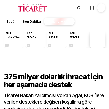
Bugün
Son Dakika
Finans
EKSTRA
BIST
USD
EUR
GBP
13.779,39
47,70
55,18
64,41
PİYASA
VERİLERİ
-0,14%
+0,15%
+0,30%
+0,37%
Gündem
375 milyar dolarlık ihracat için
her aşamada destek
Ticaret Bakan Yardımcısı Volkan Ağar, KOBİ’lere
verilen desteklere değişen koşullara göre
yenilerini eklediklerini söyledi. Bu destekleri