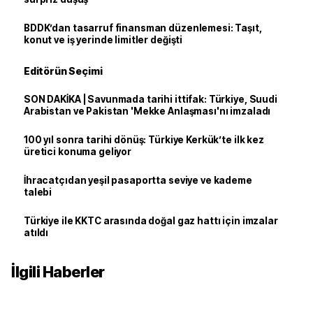
BDDK’dan tasarruf finansman düzenlemesi: Taşıt,
konut ve iş yerinde limitler değişti
Editörün Seçimi
SON DAKİKA | Savunmada tarihi ittifak: Türkiye, Suudi
Arabistan ve Pakistan 'Mekke Anlaşması'nı imzaladı
100 yıl sonra tarihi dönüş: Türkiye Kerkük’te ilk kez
üretici konuma geliyor
İhracatçıdan yeşil pasaportta seviye ve kademe
talebi
Türkiye ile KKTC arasında doğal gaz hattı için imzalar
atıldı
İlgili Haberler