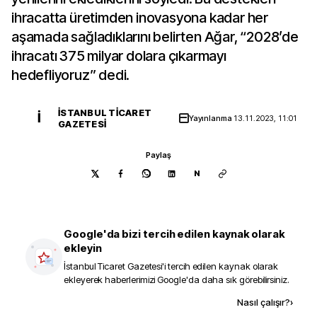
ihracatta üretimden inovasyona kadar her
aşamada sağladıklarını belirten Ağar, “2028’de
ihracatı 375 milyar dolara çıkarmayı
hedefliyoruz” dedi.
İSTANBUL TICARET
İ
Yayınlanma
13.11.2023, 11:01
GAZETESI
Paylaş
N
Google'da bizi tercih edilen kaynak olarak
ekleyin
İstanbul Ticaret Gazetesi
'i tercih edilen kaynak olarak
ekleyerek haberlerimizi Google'da daha sık görebilirsiniz.
Kaynak ekle
Nasıl çalışır?
›