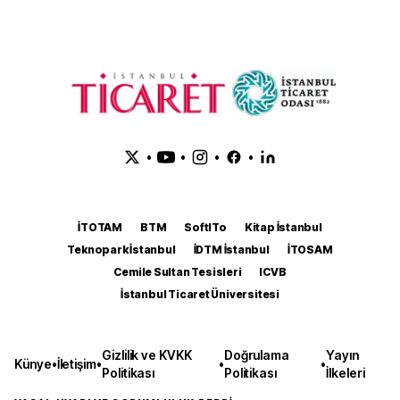
•
•
•
•
İTOTAM
BTM
SoftITo
Kitap İstanbul
Teknopark İstanbul
İDTM İstanbul
İTOSAM
Cemile Sultan Tesisleri
ICVB
İstanbul Ticaret Üniversitesi
Gizlilik ve KVKK
Doğrulama
Yayın
Künye
•
İletişim
•
•
•
Politikası
Politikası
İlkeleri