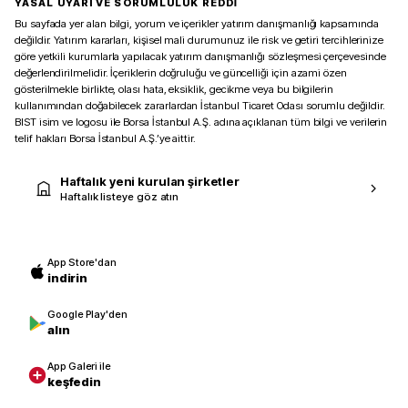
YASAL UYARI VE SORUMLULUK REDDİ
Bu sayfada yer alan bilgi, yorum ve içerikler yatırım danışmanlığı kapsamında
değildir. Yatırım kararları, kişisel mali durumunuz ile risk ve getiri tercihlerinize
göre yetkili kurumlarla yapılacak yatırım danışmanlığı sözleşmesi çerçevesinde
değerlendirilmelidir. İçeriklerin doğruluğu ve güncelliği için azami özen
gösterilmekle birlikte, olası hata, eksiklik, gecikme veya bu bilgilerin
kullanımından doğabilecek zararlardan İstanbul Ticaret Odası sorumlu değildir.
BIST isim ve logosu ile Borsa İstanbul A.Ş. adına açıklanan tüm bilgi ve verilerin
telif hakları Borsa İstanbul A.Ş.’ye aittir.
Haftalık yeni kurulan şirketler
Haftalık listeye göz atın
App Store'dan
indirin
Google Play'den
alın
App Galeri ile
keşfedin