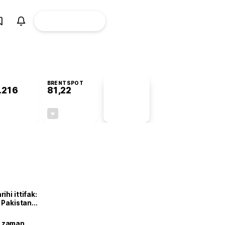
ÜYE
CANLI BORSA
Girişi
BRENTSPOT
.216
81,22
PİYASA
VERİLERİ
+1,11%
-1,88%
+0,00
-1,56
hi ittifak:
e Pakistan
dı
ne zaman