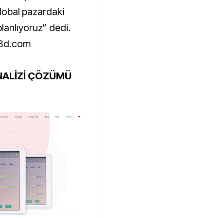
global pazardaki
lanlıyoruz” dedi.
ME3d.com
NALİZİ ÇÖZÜMÜ