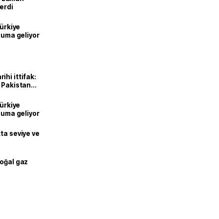
erdi
Türkiye
onuma geliyor
hi ittifak:
e Pakistan
dı
Türkiye
onuma geliyor
ta seviye ve
doğal gaz