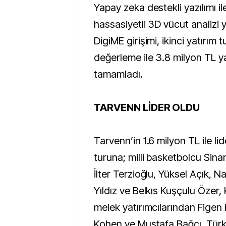
Yapay zeka destekli yazılımı i
hassasiyetli 3D vücut analizi 
DigiME girişimi, ikinci yatırım
değerleme ile 3.8 milyon TL ya
tamamladı.
TARVENN LİDER OLDU
Tarvenn’in 1.6 milyon TL ile lide
turuna; milli basketbolcu Sinan
İlter Terzioğlu, Yüksel Açık, N
Yıldız ve Belkıs Kuşçulu Özer,
melek yatırımcılarından Figen
Kohen ve Mustafa Bağcı, Türkiy