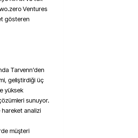
 two.zero Ventures
et gösteren
ında Tarvenn’den
i, geliştirdiği üç
ile yüksek
 çözümleri sunuyor.
e hareket analizi
irde müşteri