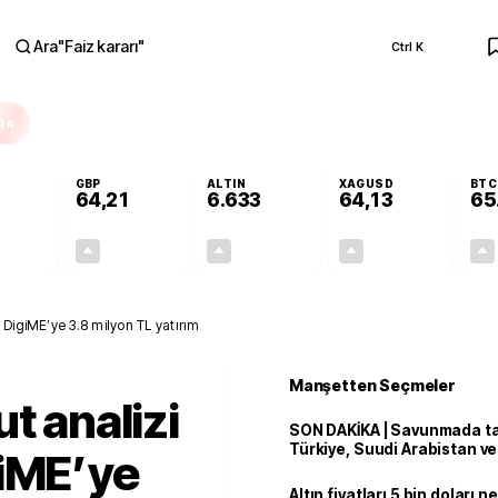
Ara
"
Faiz kararı
"
Ctrl K
RA
GBP
ALTIN
XAGUSD
BTC
64,21
6.633
64,13
65
+0,12%
+0,06%
+2,16%
+4,28%
0,06
0,04
140,30
2,63
 DigiME’ye 3.8 milyon TL yatırım
Manşetten Seçmeler
t analizi
SON DAKİKA | Savunmada tari
Türkiye, Suudi Arabistan v
giME’ye
'Mekke Anlaşması'nı imzala
Altın fiyatları 5 bin doları 