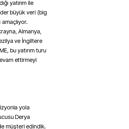
ğı yatırım ile
lider büyük veri (big
ı amaçlıyor.
Ukrayna, Almanya,
zilya ve İngiltere
iME, bu yatırım turu
 devam ettirmeyi
vizyonla yola
urucusu Derya
e müşteri edindik.