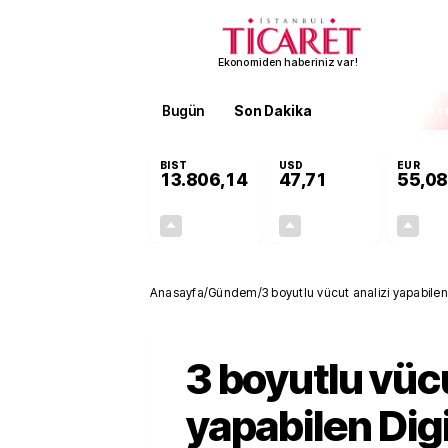
Ekonomiden haberiniz var!
Bugün
Son Dakika
Finans
EKST
BIST
USD
EUR
13.806,14
47,71
55,08
+0,05%
+0,17%
7,33
0,08
Anasayfa
/
Gündem
/
3 boyutlu vücut analizi yapabilen
3 boyutlu vücu
yapabilen Di