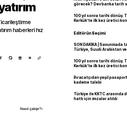
yatırım
görecek? Dev banka tarih v
100 yıl sonra tarihi dönüş: 
Kerkük’te ilk kez üretici k
carileştirme
tırım haberleri hız
Editörün Seçimi
SON DAKİKA | Savunmada tari
Türkiye, Suudi Arabistan v
'Mekke Anlaşması'nı imzala
N
100 yıl sonra tarihi dönüş: 
Kerkük’te ilk kez üretici k
İhracatçıdan yeşil pasaport
kademe talebi
Türkiye ile KKTC arasında 
Kaynak ekle
hattı için imzalar atıldı
Nasıl çalışır?
›
k