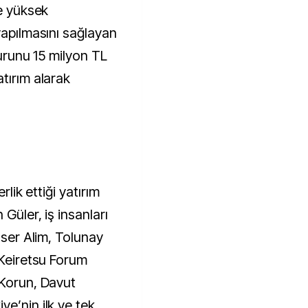
le yüksek
yapılmasını sağlayan
 turunu 15 milyon TL
tırım alarak
rlik ettiği yatırım
 Güler, iş insanları
aser Alim, Tolunay
 Keiretsu Forum
 Korun, Davut
e’nin ilk ve tek