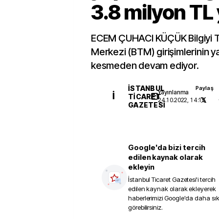
3.8 milyon TL 
ECEM ÇUHACI KÜÇÜK Bilgiyi Ti
Merkezi (BTM) girişimlerinin ya
kesmeden devam ediyor.
İSTANBUL
Paylaş
Yayınlanma
İ
TICARET
24.10.2022, 14:15
GAZETESI
Google'da bizi tercih
edilen kaynak olarak
ekleyin
İstanbul Ticaret Gazetesi
'i tercih
edilen kaynak olarak ekleyerek
haberlerimizi Google'da daha sı
görebilirsiniz.