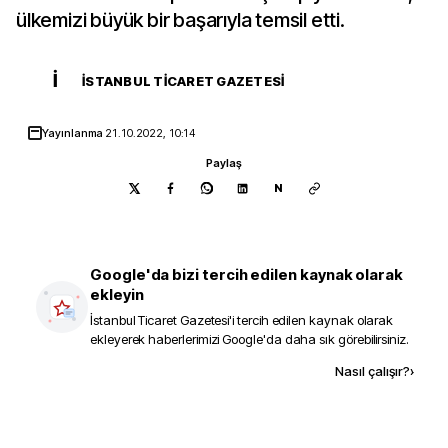
ülkemizi büyük bir başarıyla temsil etti.
İ
İSTANBUL TICARET GAZETESI
Yayınlanma
21.10.2022, 10:14
Paylaş
N
Google'da bizi tercih edilen kaynak olarak
ekleyin
İstanbul Ticaret Gazetesi
'i tercih edilen kaynak olarak
ekleyerek haberlerimizi Google'da daha sık görebilirsiniz.
Kaynak ekle
Nasıl çalışır?
›