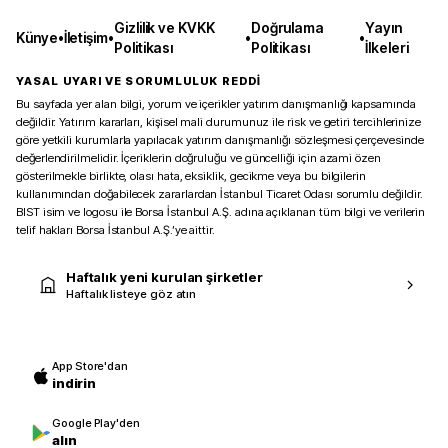
Gizlilik ve KVKK
Doğrulama
Yayın
Künye
•
İletişim
•
•
•
Politikası
Politikası
İlkeleri
YASAL UYARI VE SORUMLULUK REDDİ
Bu sayfada yer alan bilgi, yorum ve içerikler yatırım danışmanlığı kapsamında
değildir. Yatırım kararları, kişisel mali durumunuz ile risk ve getiri tercihlerinize
göre yetkili kurumlarla yapılacak yatırım danışmanlığı sözleşmesi çerçevesinde
değerlendirilmelidir. İçeriklerin doğruluğu ve güncelliği için azami özen
gösterilmekle birlikte, olası hata, eksiklik, gecikme veya bu bilgilerin
kullanımından doğabilecek zararlardan İstanbul Ticaret Odası sorumlu değildir.
BIST isim ve logosu ile Borsa İstanbul A.Ş. adına açıklanan tüm bilgi ve verilerin
telif hakları Borsa İstanbul A.Ş.’ye aittir.
Haftalık yeni kurulan şirketler
Haftalık listeye göz atın
App Store'dan
indirin
Google Play'den
alın