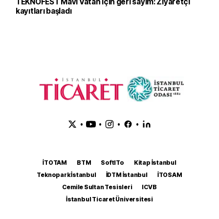
TEKNOFEST Mavi Vatan için geri sayım: Ziyaretçi
kayıtları başladı
•
•
•
•
İTOTAM
BTM
SoftITo
Kitap İstanbul
Teknopark İstanbul
İDTM İstanbul
İTOSAM
Cemile Sultan Tesisleri
ICVB
İstanbul Ticaret Üniversitesi