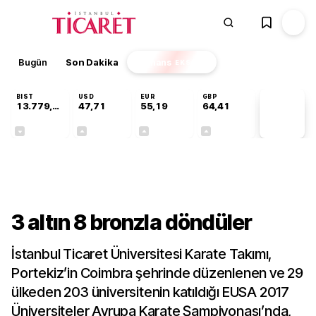
Bugün
Son Dakika
Finans
EKSTRA
BIST
USD
EUR
GBP
13.779,39
47,71
55,19
64,41
PİYASA
VERİLERİ
-0,14%
+0,18%
+0,32%
+0,38%
Gündem
3 altın 8 bronzla döndüler
İstanbul Ticaret Üniversitesi Karate Takımı,
Portekiz’in Coimbra şehrinde düzenlenen ve 29
ülkeden 203 üniversitenin katıldığı EUSA 2017
Üniversiteler Avrupa Karate Şampiyonası’nda,