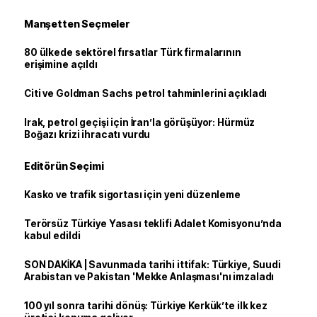
Manşetten Seçmeler
80 ülkede sektörel fırsatlar Türk firmalarının
erişimine açıldı
Citi ve Goldman Sachs petrol tahminlerini açıkladı
Irak, petrol geçişi için İran’la görüşüyor: Hürmüz
Boğazı krizi ihracatı vurdu
Editörün Seçimi
Kasko ve trafik sigortası için yeni düzenleme
Terörsüz Türkiye Yasası teklifi Adalet Komisyonu’nda
kabul edildi
SON DAKİKA | Savunmada tarihi ittifak: Türkiye, Suudi
Arabistan ve Pakistan 'Mekke Anlaşması'nı imzaladı
100 yıl sonra tarihi dönüş: Türkiye Kerkük’te ilk kez