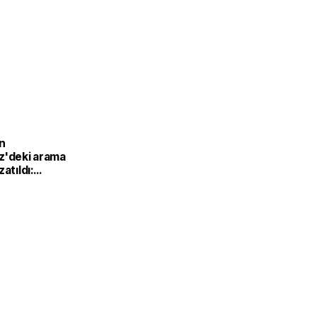
n
z'deki arama
atıldı:
çıklarında
er sürecek