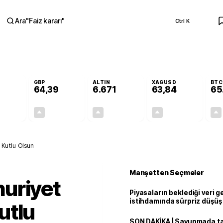
Ara
"
Faiz kararı
"
Ctrl K
RA
GBP
ALTIN
XAGUSD
BTC
64,39
6.671
63,84
65
+0,30%
+0,34%
+2,74%
+3,80%
0,16
0,22
177,96
2,34
 Kutlu Olsun
Manşetten Seçmeler
uriyet
Piyasaların beklediği veri g
istihdamında sürpriz düşüş
utlu
SON DAKİKA | Savunmada tari