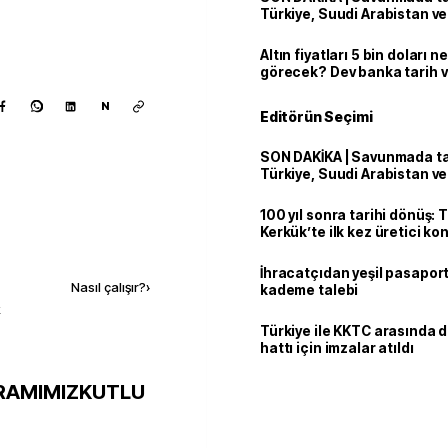
Türkiye, Suudi Arabistan v
'Mekke Anlaşması'nı imzala
Altın fiyatları 5 bin doları 
görecek? Dev banka tarih v
N
Editörün Seçimi
SON DAKİKA | Savunmada tari
Türkiye, Suudi Arabistan v
'Mekke Anlaşması'nı imzala
100 yıl sonra tarihi dönüş: 
Kerkük’te ilk kez üretici k
Kaynak ekle
İhracatçıdan yeşil pasaport
Nasıl çalışır?
›
kademe talebi
k
Türkiye ile KKTC arasında 
hattı için imzalar atıldı
RAMIMIZ
KUTLU