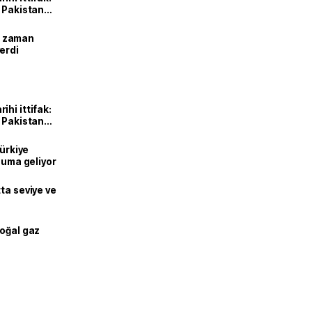
e Pakistan
dı
ne zaman
erdi
hi ittifak:
e Pakistan
dı
Türkiye
onuma geliyor
ta seviye ve
doğal gaz