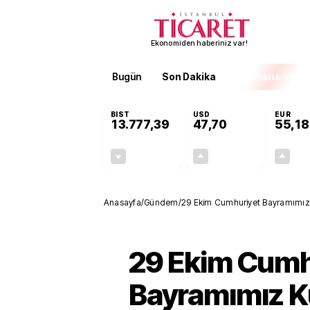
Ekonomiden haberiniz var!
Bugün
Son Dakika
Finans
EKST
BIST
USD
EUR
13.777,39
47,70
55,18
-0,16%
+0,17%
-21,42
0,08
Anasayfa
/
Gündem
/
29 Ekim Cumhuriyet Bayramımız
29 Ekim Cumh
Bayramımız K