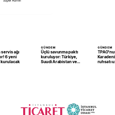
Süper Admin
GÜNDEM
GÜNDEM
servis ağı
Üçlü savunma paktı
TPAO'nu
or! 6 yeni
kuruluyor: Türkiye,
Karadeni
 kurulacak
Suudi Arabistan ve
ruhsatı uz
Pakistan’dan ortak
Samsun a
adım
faaliyetl