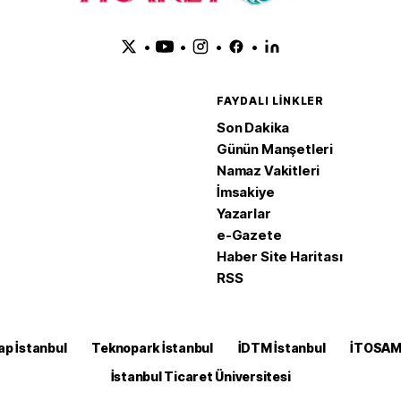
•
•
•
•
FAYDALI LINKLER
Son Dakika
Günün Manşetleri
Namaz Vakitleri
İmsakiye
Yazarlar
e-Gazete
Haber Site Haritası
RSS
ap İstanbul
Teknopark İstanbul
İDTM İstanbul
İTOSA
İstanbul Ticaret Üniversitesi