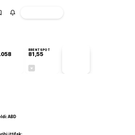
ÜYE
CANLI BORSA
Girişi
BRENTSPOT
.058
81,55
PİYASA
VERİLERİ
+0,90%
-1,49%
+0,00
-1,23
eldi: ABD
hi ittifak: