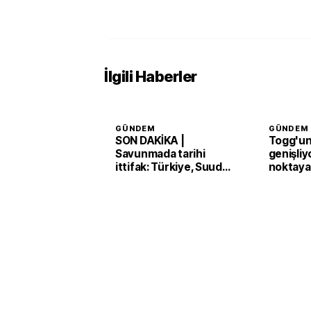
İlgili Haberler
GÜNDEM
GÜNDEM
SON DAKİKA |
Togg'un 
Savunmada tarihi
genişliy
ittifak: Türkiye, Suudi
noktaya
Arabistan ve Pakistan
'Mekke Anlaşması'nı
imzaladı