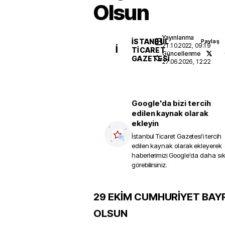
Olsun
Yayınlanma
İSTANBUL
Paylaş
21.10.2022, 09:19
İ
TICARET
Güncellenme
GAZETESI
27.06.2026, 12:22
Google'da bizi tercih
edilen kaynak olarak
ekleyin
İstanbul Ticaret Gazetesi
'i tercih
edilen kaynak olarak ekleyerek
haberlerimizi Google'da daha sı
görebilirsiniz.
29 EKİM CUMHURİYET BAY
OLSUN