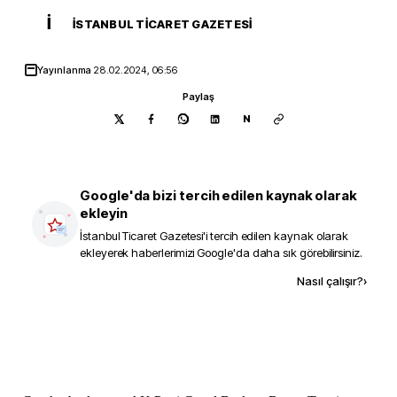
İ
İSTANBUL TICARET GAZETESI
Yayınlanma
28.02.2024, 06:56
Paylaş
N
Google'da bizi tercih edilen kaynak olarak
ekleyin
İstanbul Ticaret Gazetesi
'i tercih edilen kaynak olarak
ekleyerek haberlerimizi Google'da daha sık görebilirsiniz.
Kaynak ekle
Nasıl çalışır?
›