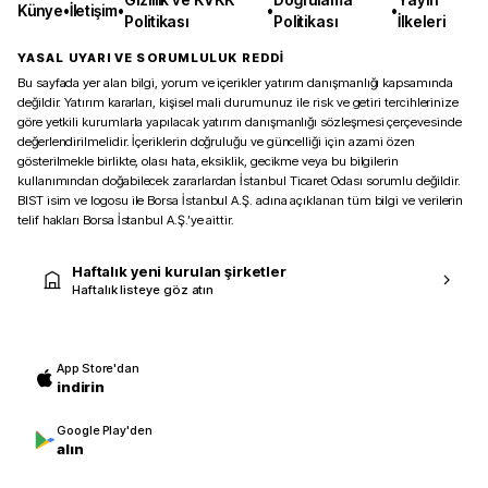
Künye
•
İletişim
•
•
•
Politikası
Politikası
İlkeleri
YASAL UYARI VE SORUMLULUK REDDİ
Bu sayfada yer alan bilgi, yorum ve içerikler yatırım danışmanlığı kapsamında
değildir. Yatırım kararları, kişisel mali durumunuz ile risk ve getiri tercihlerinize
göre yetkili kurumlarla yapılacak yatırım danışmanlığı sözleşmesi çerçevesinde
değerlendirilmelidir. İçeriklerin doğruluğu ve güncelliği için azami özen
gösterilmekle birlikte, olası hata, eksiklik, gecikme veya bu bilgilerin
kullanımından doğabilecek zararlardan İstanbul Ticaret Odası sorumlu değildir.
BIST isim ve logosu ile Borsa İstanbul A.Ş. adına açıklanan tüm bilgi ve verilerin
telif hakları Borsa İstanbul A.Ş.’ye aittir.
Haftalık yeni kurulan şirketler
Haftalık listeye göz atın
App Store'dan
indirin
Google Play'den
alın