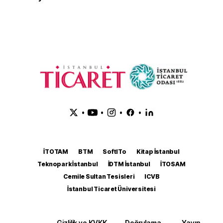
•
•
•
•
İTOTAM
BTM
SoftITo
Kitap İstanbul
Teknopark İstanbul
İDTM İstanbul
İTOSAM
Cemile Sultan Tesisleri
ICVB
İstanbul Ticaret Üniversitesi
Gizlilik ve KVKK
Doğrulama
Yayın