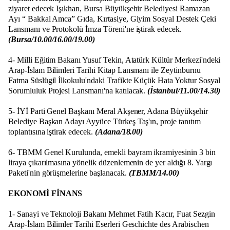
ziyaret edecek Işıkhan, Bursa Büyükşehir Belediyesi Ramazan
Ayı “ Bakkal Amca” Gıda, Kırtasiye, Giyim Sosyal Destek Çeki
Lansmanı ve Protokolü İmza Töreni'ne iştirak edecek.
(Bursa/10.00/16.00/19.00)
4- Milli Eğitim Bakanı Yusuf Tekin, Atatürk Kültür Merkezi'ndeki
Arap-İslam Bilimleri Tarihi Kitap Lansmanı ile Zeytinburnu
Fatma Süslügil İlkokulu'ndaki Trafikte Küçük Hata Yoktur Sosyal
Sorumluluk Projesi Lansmanı'na katılacak.
(İstanbul/11.00/14.30)
5- İYİ Parti Genel Başkanı Meral Akşener, Adana Büyükşehir
Belediye Başkan Adayı Ayyüce Türkeş Taş'ın, proje tanıtım
toplantısına iştirak edecek.
(Adana/18.00)
6- TBMM Genel Kurulunda, emekli bayram ikramiyesinin 3 bin
liraya çıkarılmasına yönelik düzenlemenin de yer aldığı 8. Yargı
Paketi'nin görüşmelerine başlanacak.
(TBMM/14.00)
EKONOMİ FİNANS
1- Sanayi ve Teknoloji Bakanı Mehmet Fatih Kacır, Fuat Sezgin
Arap-İslam Bilimler Tarihi Eserleri Geschichte des Arabischen