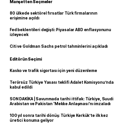
Manşetten Seçmeler
80 ülkede sektörel fırsatlar Türk firmalarının
erişimine açıldı
Fed beklentileri değişti: Piyasalar ABD enflasyonunu
izleyecek
Citi ve Goldman Sachs petrol tahminlerini açıkladı
Editörün Seçimi
Kasko ve trafik sigortası için yeni düzenleme
Terörsüz Türkiye Yasası teklifi Adalet Komisyonu’nda
kabul edildi
SON DAKİKA | Savunmada tarihi ittifak: Türkiye, Suudi
Arabistan ve Pakistan 'Mekke Anlaşması'nı imzaladı
100 yıl sonra tarihi dönüş: Türkiye Kerkük’te ilk kez
üretici konuma geliyor