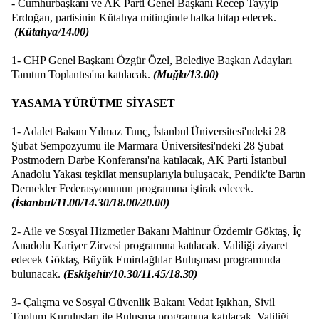
- Cumhurbaşkanı ve AK Parti Genel Başkanı Recep Tayyip
Erdoğan, partisinin Kütahya mitinginde halka hitap edecek.
(Kütahya/14.00)
1- CHP Genel Başkanı Özgür Özel, Belediye Başkan Adayları
Tanıtım Toplantısı'na katılacak.
(Muğla/13.00)
YASAMA YÜRÜTME SİYASET
1- Adalet Bakanı Yılmaz Tunç, İstanbul Üniversitesi'ndeki 28
Şubat Sempozyumu ile Marmara Üniversitesi'ndeki 28 Şubat
Postmodern Darbe Konferansı'na katılacak, AK Parti İstanbul
Anadolu Yakası teşkilat mensuplarıyla buluşacak, Pendik'te Bartın
Dernekler Federasyonunun programına iştirak edecek.
(İstanbul/11.00/14.30/18.00/20.00)
2- Aile ve Sosyal Hizmetler Bakanı Mahinur Özdemir Göktaş, İç
Anadolu Kariyer Zirvesi programına katılacak. Valiliği ziyaret
edecek Göktaş, Büyük Emirdağlılar Buluşması programında
bulunacak.
(Eskişehir/10.30/11.45/18.30)
3- Çalışma ve Sosyal Güvenlik Bakanı Vedat Işıkhan, Sivil
Toplum Kuruluşları ile Buluşma programına katılacak. Valiliği