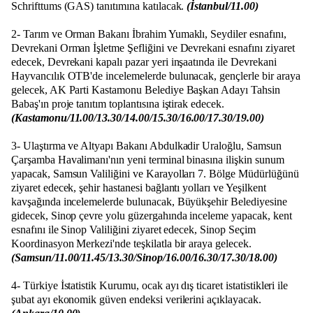
Schrifttums (GAS) tanıtımına katılacak.
(İstanbul/11.00)
2- Tarım ve Orman Bakanı İbrahim Yumaklı, Seydiler esnafını,
Devrekani Orman İşletme Şefliğini ve Devrekani esnafını ziyaret
edecek, Devrekani kapalı pazar yeri inşaatında ile Devrekani
Hayvancılık OTB'de incelemelerde bulunacak, gençlerle bir araya
gelecek, AK Parti Kastamonu Belediye Başkan Adayı Tahsin
Babaş'ın proje tanıtım toplantısına iştirak edecek.
(Kastamonu/11.00/13.30/14.00/15.30/16.00/17.30/19.00)
3- Ulaştırma ve Altyapı Bakanı Abdulkadir Uraloğlu, Samsun
Çarşamba Havalimanı'nın yeni terminal binasına ilişkin sunum
yapacak, Samsun Valiliğini ve Karayolları 7. Bölge Müdürlüğünü
ziyaret edecek, şehir hastanesi bağlantı yolları ve Yeşilkent
kavşağında incelemelerde bulunacak, Büyükşehir Belediyesine
gidecek, Sinop çevre yolu güzergahında inceleme yapacak, kent
esnafını ile Sinop Valiliğini ziyaret edecek, Sinop Seçim
Koordinasyon Merkezi'nde teşkilatla bir araya gelecek.
(Samsun/11.00/11.45/13.30/Sinop/16.00/16.30/17.30/18.00)
4- Türkiye İstatistik Kurumu, ocak ayı dış ticaret istatistikleri ile
şubat ayı ekonomik güven endeksi verilerini açıklayacak.