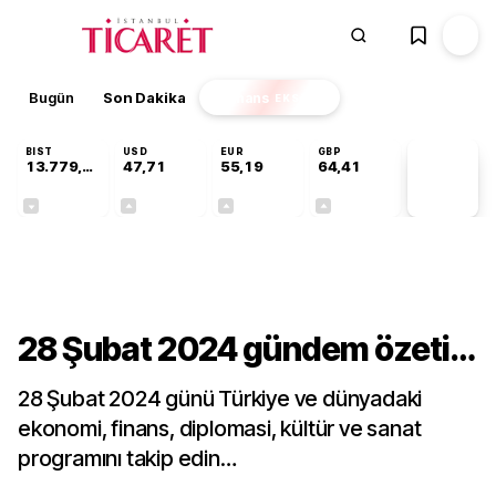
Bugün
Son Dakika
Finans
EKSTRA
BIST
USD
EUR
GBP
13.779,39
47,71
55,19
64,41
PİYASA
VERİLERİ
-0,14%
+0,18%
+0,32%
+0,38%
Gündem
28 Şubat 2024 gündem özeti…
28 Şubat 2024 günü Türkiye ve dünyadaki
ekonomi, finans, diplomasi, kültür ve sanat
programını takip edin…