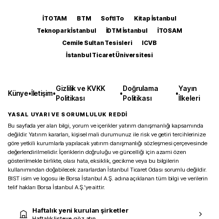
İTOTAM
BTM
SoftITo
Kitap İstanbul
Teknopark İstanbul
İDTM İstanbul
İTOSAM
Cemile Sultan Tesisleri
ICVB
İstanbul Ticaret Üniversitesi
Gizlilik ve KVKK
Doğrulama
Yayın
Künye
•
İletişim
•
•
•
Politikası
Politikası
İlkeleri
YASAL UYARI VE SORUMLULUK REDDİ
Bu sayfada yer alan bilgi, yorum ve içerikler yatırım danışmanlığı kapsamında
değildir. Yatırım kararları, kişisel mali durumunuz ile risk ve getiri tercihlerinize
göre yetkili kurumlarla yapılacak yatırım danışmanlığı sözleşmesi çerçevesinde
değerlendirilmelidir. İçeriklerin doğruluğu ve güncelliği için azami özen
gösterilmekle birlikte, olası hata, eksiklik, gecikme veya bu bilgilerin
kullanımından doğabilecek zararlardan İstanbul Ticaret Odası sorumlu değildir.
BIST isim ve logosu ile Borsa İstanbul A.Ş. adına açıklanan tüm bilgi ve verilerin
telif hakları Borsa İstanbul A.Ş.’ye aittir.
Haftalık yeni kurulan şirketler
Haftalık listeye göz atın