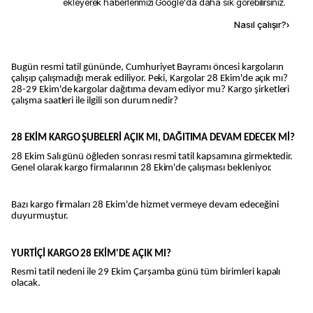
ekleyerek haberlerimizi Google'da daha sık görebilirsiniz.
Kaynak ekle
Nasıl çalışır?
›
Bugün resmi tatil gününde, Cumhuriyet Bayramı öncesi kargoların
çalışıp çalışmadığı merak ediliyor. Peki, Kargolar 28 Ekim'de açık mı?
28-29 Ekim'de kargolar dağıtıma devam ediyor mu? Kargo şirketleri
çalışma saatleri ile ilgili son durum nedir?
28 EKİM KARGO ŞUBELERİ AÇIK MI, DAĞITIMA DEVAM EDECEK Mİ?
28 Ekim Salı günü öğleden sonrası resmi tatil kapsamına girmektedir.
Genel olarak kargo firmalarının 28 Ekim'de çalışması bekleniyor.
Bazı kargo firmaları 28 Ekim'de hizmet vermeye devam edeceğini
duyurmuştur.
YURTİÇİ KARGO 28 EKİM'DE AÇIK MI?
Resmi tatil nedeni ile 29 Ekim Çarşamba günü tüm birimleri kapalı
olacak.