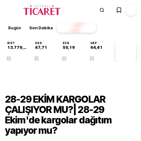
Bugün
Son Dakika
Finans
EKSTRA
BIST
USD
EUR
GBP
13.779,39
47,71
55,19
64,41
PİYASA
VERİLERİ
-0,14%
+0,18%
+0,32%
+0,38%
Gündem
28-29 EKİM KARGOLAR
ÇALIŞIYOR MU?| 28-29
Ekim'de kargolar dağıtım
yapıyor mu?