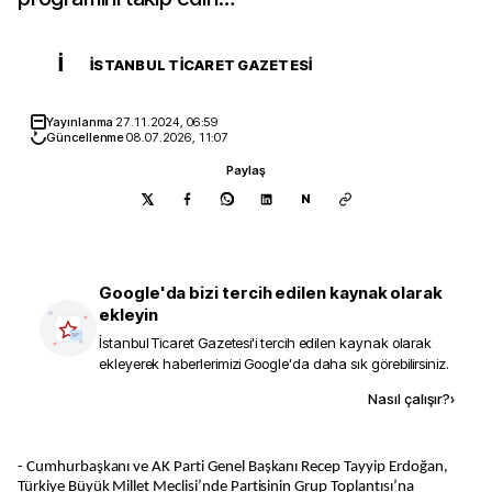
İ
İSTANBUL TICARET GAZETESI
Yayınlanma
27.11.2024, 06:59
Güncellenme
08.07.2026, 11:07
Paylaş
N
Google'da bizi tercih edilen kaynak olarak
ekleyin
İstanbul Ticaret Gazetesi
'i tercih edilen kaynak olarak
ekleyerek haberlerimizi Google'da daha sık görebilirsiniz.
Kaynak ekle
Nasıl çalışır?
›
- Cumhurbaşkanı ve AK Parti Genel Başkanı Recep Tayyip Erdoğan,
Türkiye Büyük Millet Meclisi’nde Partisinin Grup Toplantısı’na