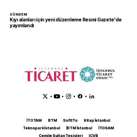
GÜNDEM
Kıyı alanları için yeni düzenleme Resmi Gazete'de
yayımlandı
•
•
•
•
İTOTAM
BTM
SoftITo
Kitap İstanbul
Teknopark İstanbul
İDTM İstanbul
İTOSAM
Cemile Sultan Tesisleri
ICVB