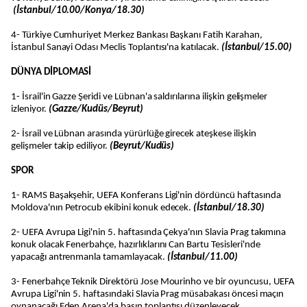
(İstanbul/10.00/Konya/18.30)
4- Türkiye Cumhuriyet Merkez Bankası Başkanı Fatih Karahan,
İstanbul Sanayi Odası Meclis Toplantısı'na katılacak.
(İstanbul/15.00)
DÜNYA DİPLOMASİ
1- İsrail'in Gazze Şeridi ve Lübnan'a saldırılarına ilişkin gelişmeler
izleniyor.
(Gazze/Kudüs/Beyrut)
2- İsrail ve Lübnan arasında yürürlüğe girecek ateşkese ilişkin
gelişmeler takip ediliyor.
(Beyrut/Kudüs)
SPOR
1- RAMS Başakşehir, UEFA Konferans Ligi'nin dördüncü haftasında
Moldova'nın Petrocub ekibini konuk edecek.
(İstanbul/18.30)
2- UEFA Avrupa Ligi'nin 5. haftasında Çekya'nın Slavia Prag takımına
konuk olacak Fenerbahçe, hazırlıklarını Can Bartu Tesisleri'nde
yapacağı antrenmanla tamamlayacak.
(İstanbul/11.00)
3- Fenerbahçe Teknik Direktörü Jose Mourinho ve bir oyuncusu, UEFA
Avrupa Ligi'nin 5. haftasındaki Slavia Prag müsabakası öncesi maçın
oynanacağı Eden Arena'da basın toplantısı düzenleyecek.