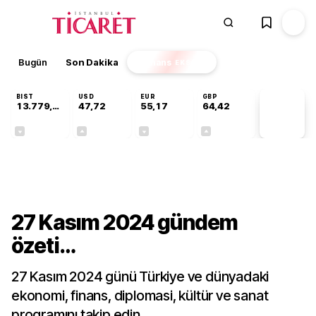
Bugün
Son Dakika
Finans
EKSTRA
BIST
USD
EUR
GBP
13.779,39
47,72
55,17
64,42
PİYASA
VERİLERİ
-0,14%
+0,01%
-0,04%
+0,01%
Gündem
27 Kasım 2024 gündem
özeti…
27 Kasım 2024 günü Türkiye ve dünyadaki
ekonomi, finans, diplomasi, kültür ve sanat
programını takip edin…