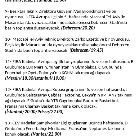
tamamlayacak.
(İstanbul/12.00)
9- Beşiktaş Teknik Direktörü Giovanni Van Bronckhorst ve bir
oyuncusu, UEFA Avrupa Ligi'nin 5. haftasında Maccabi Tel-Aviv ile
Macaristan'da oynayacakları müsabaka öncesi Debrecen Stadı'nda
basın toplantısı düzenleyecek.
(Debrecen/20.20)
10- Maccabi Tel-Aviv Teknik Direktörü Zarko Lazetic ve bir oyuncusu,
Beşiktaş ile Macaristan'da oynayacakları müsabaka öncesi Debrecen
Stadı'nda basın toplantısı yapacak.
(Debrecen/19.45)
11- FIBA Kadınlar Avrupa Ligi ilk tur gruplarının 6. ve son haftasında; B
Grubu'nda ÇBK Mersin, Yunanistan'ın Olympiakos, C Grubu'nda
Fenerbahçe Opet, Polonya'nın KGHM takımını ağırlayacak.
(Mersin/18.30/İstanbul/19.00)
12- FIBA Kadınlar Avrupa Kupası gruplarının 6. ve son haftasında; J
Grubu'nda Galatasaray Çağdaş Faktoring, Çekya'nın KP TANY takımını
ağırlayacak, E Grubu'nda YTR Gayrimenkul Bodrum Basketbol,
Fransa'nın Charnay Basket takımına konuk olacak.
(İstanbul/20.00/Prisse/22.00)
13- CEV Kadınlar Şampiyonlar Ligi gruplarının üçüncü haftasında, D
Grubu'nda Fenerbahçe Medicana, Fransa'nın Neptunes takımına
konuk olacak.
(Nantes/22.00)