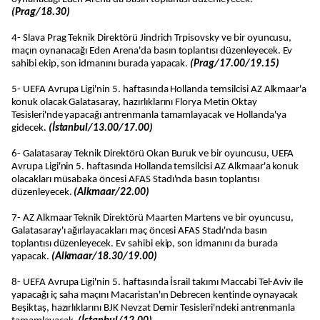
(Prag/18.30)
4- Slava Prag Teknik Direktörü Jindrich Trpisovsky ve bir oyuncusu,
maçın oynanacağı Eden Arena'da basın toplantısı düzenleyecek. Ev
sahibi ekip, son idmanını burada yapacak.
(Prag/17.00/19.15)
5- UEFA Avrupa Ligi'nin 5. haftasında Hollanda temsilcisi AZ Alkmaar'a
konuk olacak Galatasaray, hazırlıklarını Florya Metin Oktay
Tesisleri'nde yapacağı antrenmanla tamamlayacak ve Hollanda'ya
gidecek.
(İstanbul/13.00/17.00)
6- Galatasaray Teknik Direktörü Okan Buruk ve bir oyuncusu, UEFA
Avrupa Ligi'nin 5. haftasında Hollanda temsilcisi AZ Alkmaar'a konuk
olacakları müsabaka öncesi AFAS Stadı'nda basın toplantısı
düzenleyecek.
(Alkmaar/22.00)
7- AZ Alkmaar Teknik Direktörü Maarten Martens ve bir oyuncusu,
Galatasaray'ı ağırlayacakları maç öncesi AFAS Stadı'nda basın
toplantısı düzenleyecek. Ev sahibi ekip, son idmanını da burada
yapacak.
(Alkmaar/18.30/19.00)
8- UEFA Avrupa Ligi'nin 5. haftasında İsrail takımı Maccabi Tel-Aviv ile
yapacağı iç saha maçını Macaristan'ın Debrecen kentinde oynayacak
Beşiktaş, hazırlıklarını BJK Nevzat Demir Tesisleri'ndeki antrenmanla