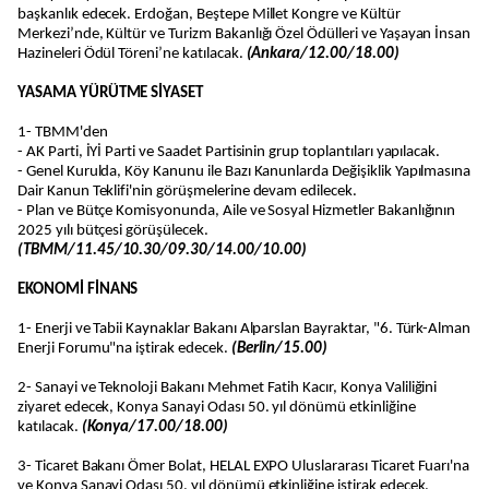
başkanlık edecek. Erdoğan, Beştepe Millet Kongre ve Kültür
Merkezi’nde, Kültür ve Turizm Bakanlığı Özel Ödülleri ve Yaşayan İnsan
Hazineleri Ödül Töreni’ne katılacak.
(Ankara/12.00/18.00)
YASAMA YÜRÜTME SİYASET
1- TBMM'den
- AK Parti, İYİ Parti ve Saadet Partisinin grup toplantıları yapılacak.
- Genel Kurulda, Köy Kanunu ile Bazı Kanunlarda Değişiklik Yapılmasına
Dair Kanun Teklifi'nin görüşmelerine devam edilecek.
- Plan ve Bütçe Komisyonunda, Aile ve Sosyal Hizmetler Bakanlığının
2025 yılı bütçesi görüşülecek.
(TBMM/11.45/10.30/09.30/14.00/10.00)
EKONOMİ FİNANS
1- Enerji ve Tabii Kaynaklar Bakanı Alparslan Bayraktar, "6. Türk-Alman
Enerji Forumu"na iştirak edecek.
(Berlin/15.00)
2- Sanayi ve Teknoloji Bakanı Mehmet Fatih Kacır, Konya Valiliğini
ziyaret edecek, Konya Sanayi Odası 50. yıl dönümü etkinliğine
katılacak.
(Konya/17.00/18.00)
3- Ticaret Bakanı Ömer Bolat, HELAL EXPO Uluslararası Ticaret Fuarı'na
ve Konya Sanayi Odası 50. yıl dönümü etkinliğine iştirak edecek.