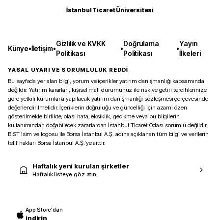
İstanbul Ticaret Üniversitesi
Gizlilik ve KVKK
Doğrulama
Yayın
Künye
•
İletişim
•
•
•
Politikası
Politikası
İlkeleri
YASAL UYARI VE SORUMLULUK REDDİ
Bu sayfada yer alan bilgi, yorum ve içerikler yatırım danışmanlığı kapsamında
değildir. Yatırım kararları, kişisel mali durumunuz ile risk ve getiri tercihlerinize
göre yetkili kurumlarla yapılacak yatırım danışmanlığı sözleşmesi çerçevesinde
değerlendirilmelidir. İçeriklerin doğruluğu ve güncelliği için azami özen
gösterilmekle birlikte, olası hata, eksiklik, gecikme veya bu bilgilerin
kullanımından doğabilecek zararlardan İstanbul Ticaret Odası sorumlu değildir.
BIST isim ve logosu ile Borsa İstanbul A.Ş. adına açıklanan tüm bilgi ve verilerin
telif hakları Borsa İstanbul A.Ş.’ye aittir.
Haftalık yeni kurulan şirketler
Haftalık listeye göz atın
App Store'dan
indirin