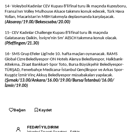
14- Voleybol Kadınlar CEV Kupası 8'li final turu ilk maçında Kuzeyboru,
Fransa'nın Volley Mulhouse Alsace takımını konuk edecek, Türk Hava
Yolları, Macaristan'ın MBH takımıyla deplasmanda karşılaşacak.
(Aksaray/19.00/Bekescsaba/20.00)
15- CEV Kadınlar Challenge Kupası 8'li final turu ilk maçında
Galatasaray Daikin, İsviçre'nin Sm' AESCH takımına konuk olacak.
(Pfeffingen/21.30)
16- SMS Grup Efeler Ligi'nde 10. hafta maçları oynanacak. RAMS
Global Cizre Belediyespor-ON Hotels Alanya Belediyespor, Halkbank-
Altekma, Ziraat Bankkart-Spor Toto, Bursa Büyükşehir Belediyespor-
TÜRŞAD, Fenerbahçe Medicana-İstanbul Gençlikspor ve Arkas Spor-
Kuşgöz İzmir Vinç Akkuş Belediyespor müsabakaları yapılacak.
(Şırnak/13.00/Ankara/16.00/19.00/Bursa/İstanbul/16.00/
İzmir/19.00)
Beğen
Kaydet
FEDAYİ YILDIRIM
İstanbul Ticaret Gazetesi – Editör