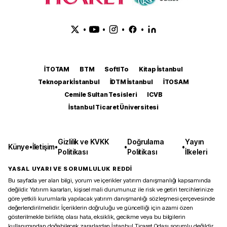
•
•
•
•
İTOTAM
BTM
SoftITo
Kitap İstanbul
Teknopark İstanbul
İDTM İstanbul
İTOSAM
Cemile Sultan Tesisleri
ICVB
İstanbul Ticaret Üniversitesi
Gizlilik ve KVKK
Doğrulama
Yayın
Künye
•
İletişim
•
•
•
Politikası
Politikası
İlkeleri
YASAL UYARI VE SORUMLULUK REDDİ
Bu sayfada yer alan bilgi, yorum ve içerikler yatırım danışmanlığı kapsamında
değildir. Yatırım kararları, kişisel mali durumunuz ile risk ve getiri tercihlerinize
göre yetkili kurumlarla yapılacak yatırım danışmanlığı sözleşmesi çerçevesinde
değerlendirilmelidir. İçeriklerin doğruluğu ve güncelliği için azami özen
gösterilmekle birlikte, olası hata, eksiklik, gecikme veya bu bilgilerin
kullanımından doğabilecek zararlardan İstanbul Ticaret Odası sorumlu değildir.