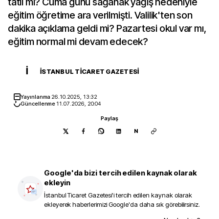
tatil mi? Cuma günü sağanak yağış nedeniyle
eğitim öğretime ara verilmişti. Valilik'ten son
dakika açıklama geldi mi? Pazartesi okul var mı,
eğitim normal mi devam edecek?
İ
İSTANBUL TICARET GAZETESI
Yayınlanma
26.10.2025, 13:32
Güncellenme
11.07.2026, 20:04
Paylaş
N
Google'da bizi tercih edilen kaynak olarak
ekleyin
İstanbul Ticaret Gazetesi
'i tercih edilen kaynak olarak
ekleyerek haberlerimizi Google'da daha sık görebilirsiniz.