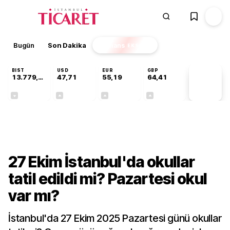
Bugün
Son Dakika
Finans
EKSTRA
BIST
USD
EUR
GBP
13.779,39
47,71
55,19
64,41
PİYASA
VERİLERİ
-0,14%
+0,18%
+0,32%
+0,38%
Gündem
27 Ekim İstanbul'da okullar
tatil edildi mi? Pazartesi okul
var mı?
İstanbul'da 27 Ekim 2025 Pazartesi günü okullar