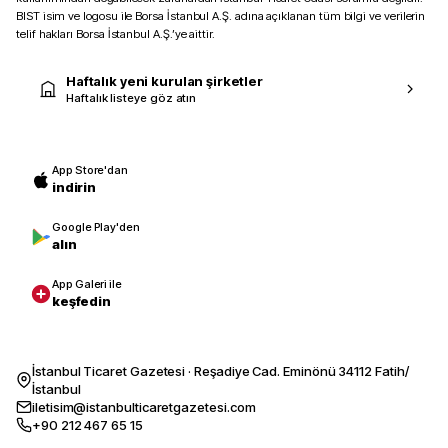
BIST isim ve logosu ile Borsa İstanbul A.Ş. adına açıklanan tüm bilgi ve verilerin
telif hakları Borsa İstanbul A.Ş.’ye aittir.
Haftalık yeni kurulan şirketler
Haftalık listeye göz atın
App Store'dan
indirin
Google Play'den
alın
App Galeri ile
keşfedin
İstanbul Ticaret Gazetesi · Reşadiye Cad. Eminönü 34112 Fatih/
İstanbul
iletisim@istanbulticaretgazetesi.com
+90 212 467 65 15