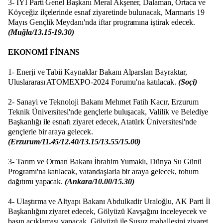
3- İYİ Parti Genel Başkanı Meral Akşener, Dalaman, Ortaca ve
Köyceğiz ilçelerinde esnaf ziyaretinde bulunacak, Marmaris 19
Mayıs Gençlik Meydanı'nda iftar programına iştirak edecek.
(Muğla/13.15-19.30)
EKONOMİ FİNANS
1- Enerji ve Tabii Kaynaklar Bakanı Alparslan Bayraktar,
Uluslararası ATOMEXPO-2024 Forumu'na katılacak.
(Soçi)
2- Sanayi ve Teknoloji Bakanı Mehmet Fatih Kacır, Erzurum
Teknik Üniversitesi'nde gençlerle buluşacak, Valilik ve Belediye
Başkanlığı ile esnafı ziyaret edecek, Atatürk Üniversitesi'nde
gençlerle bir araya gelecek.
(Erzurum/11.45/12.40/13.15/13.55/15.00)
3- Tarım ve Orman Bakanı İbrahim Yumaklı, Dünya Su Günü
Programı'na katılacak, vatandaşlarla bir araya gelecek, tohum
dağıtımı yapacak.
(Ankara/10.00/15.30)
4- Ulaştırma ve Altyapı Bakanı Abdulkadir Uraloğlu, AK Parti İl
Başkanlığını ziyaret edecek, Gölyüzü Kavşağını inceleyecek ve
basın açıklaması yapacak, Gölyüzü ile Susuz mahallesini ziyaret