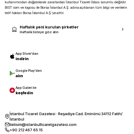
kullanımından doğabilecek zararlardan İstanbul Ticaret Odası sorumlu değildir.
BIST isim ve logosu ile Borsa İstanbul A.Ş. adına açıklanan tüm bilgi ve verilerin
telif hakları Borsa İstanbul A.Ş.’ye aittir.
Haftalık yeni kurulan şirketler
Haftalık listeye göz atın
App Store'dan
indirin
Google Play'den
alın
App Galeri ile
keşfedin
İstanbul Ticaret Gazetesi · Reşadiye Cad. Eminönü 34112 Fatih/
İstanbul
iletisim@istanbulticaretgazetesi.com
+90 212 467 65 15