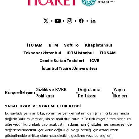
•
•
•
•
İTOTAM
BTM
SoftITo
Kitap İstanbul
Teknopark İstanbul
İDTM İstanbul
İTOSAM
Cemile Sultan Tesisleri
ICVB
İstanbul Ticaret Üniversitesi
Gizlilik ve KVKK
Doğrulama
Yayın
Künye
•
İletişim
•
•
•
Politikası
Politikası
İlkeleri
YASAL UYARI VE SORUMLULUK REDDİ
Bu sayfada yer alan bilgi, yorum ve içerikler yatırım danışmanlığı kapsamında
değildir. Yatırım kararları, kişisel mali durumunuz ile risk ve getiri tercihlerinize
göre yetkili kurumlarla yapılacak yatırım danışmanlığı sözleşmesi çerçevesinde
değerlendirilmelidir. İçeriklerin doğruluğu ve güncelliği için azami özen
gösterilmekle birlikte, olası hata, eksiklik, gecikme veya bu bilgilerin