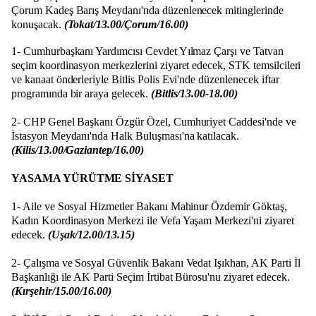
Çorum Kadeş Barış Meydanı'nda düzenlenecek mitinglerinde
konuşacak.
(Tokat/13.00/Çorum/16.00)
1- Cumhurbaşkanı Yardımcısı Cevdet Yılmaz Çarşı ve Tatvan
seçim koordinasyon merkezlerini ziyaret edecek, STK temsilcileri
ve kanaat önderleriyle Bitlis Polis Evi'nde düzenlenecek iftar
programında bir araya gelecek.
(Bitlis/13.00-18.00)
2- CHP Genel Başkanı Özgür Özel, Cumhuriyet Caddesi'nde ve
İstasyon Meydanı'nda Halk Buluşması'na katılacak.
(Kilis/13.00/Gaziantep/16.00)
YASAMA YÜRÜTME SİYASET
1- Aile ve Sosyal Hizmetler Bakanı Mahinur Özdemir Göktaş,
Kadın Koordinasyon Merkezi ile Vefa Yaşam Merkezi'ni ziyaret
edecek.
(Uşak/12.00/13.15)
2- Çalışma ve Sosyal Güvenlik Bakanı Vedat Işıkhan, AK Parti İl
Başkanlığı ile AK Parti Seçim İrtibat Bürosu'nu ziyaret edecek.
(Kırşehir/15.00/16.00)