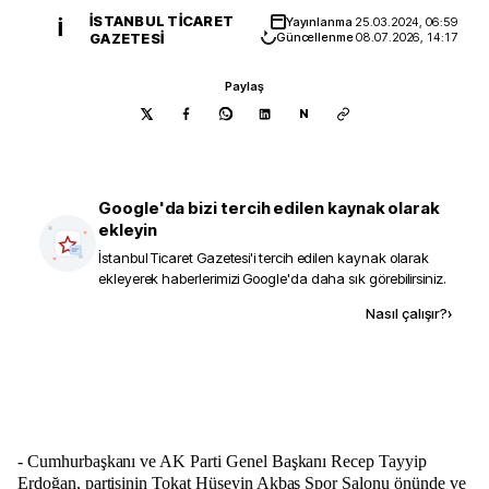
İSTANBUL TICARET
Yayınlanma
25.03.2024, 06:59
İ
GAZETESI
Güncellenme
08.07.2026, 14:17
Paylaş
N
Google'da bizi tercih edilen kaynak olarak
ekleyin
İstanbul Ticaret Gazetesi
'i tercih edilen kaynak olarak
ekleyerek haberlerimizi Google'da daha sık görebilirsiniz.
Kaynak ekle
Nasıl çalışır?
›
- Cumhurbaşkanı ve AK Parti Genel Başkanı Recep Tayyip
Erdoğan, partisinin Tokat Hüseyin Akbaş Spor Salonu önünde ve