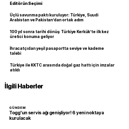
Editörün Seçimi
Üçlü savunma paktı kuruluyor: Türkiye, Suudi
Arabistan ve Pakistan’dan ortak adım
100 yıl sonra tarihi dönüş: Türkiye Kerkük’te ilk kez
üretici konuma geliyor
İhracatçıdan yeşil pasaportta seviye ve kademe
talebi
Türkiye ile KKTC arasında doğal gaz hattı için imzalar
atıldı
İlgili Haberler
GÜNDEM
Togg'un servis ağı genişliyor! 6 yeni noktaya
kurulacak