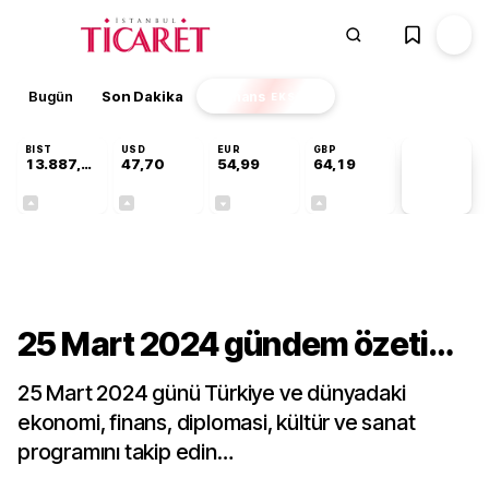
Bugün
Son Dakika
Finans
EKSTRA
BIST
USD
EUR
GBP
13.887,29
47,70
54,99
64,19
PİYASA
VERİLERİ
+0,64%
+0,17%
-0,04%
+0,03%
Gündem
25 Mart 2024 gündem özeti…
25 Mart 2024 günü Türkiye ve dünyadaki
ekonomi, finans, diplomasi, kültür ve sanat
programını takip edin…