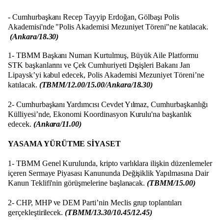
- Cumhurbaşkanı Recep Tayyip Erdoğan, Gölbaşı Polis
Akademisi'nde "Polis Akademisi Mezuniyet Töreni"ne katılacak.
(Ankara/18.30)
1- TBMM Başkanı Numan Kurtulmuş, Büyük Aile Platformu
STK başkanlarını ve Çek Cumhuriyeti Dışişleri Bakanı Jan
Lipaysk’yi kabul edecek, Polis Akademisi Mezuniyet Töreni’ne
katılacak.
(TBMM/12.00/15.00/Ankara/18.30)
2- Cumhurbaşkanı Yardımcısı Cevdet Yılmaz, Cumhurbaşkanlığı
Külliyesi’nde, Ekonomi Koordinasyon Kurulu'na başkanlık
edecek.
(Ankara/11.00)
YASAMA YÜRÜTME SİYASET
1- TBMM Genel Kurulunda, kripto varlıklara ilişkin düzenlemeler
içeren Sermaye Piyasası Kanununda Değişiklik Yapılmasına Dair
Kanun Teklifi'nin görüşmelerine başlanacak.
(TBMM/15.00)
2- CHP, MHP ve DEM Parti’nin Meclis grup toplantıları
gerçekleştirilecek.
(TBMM/13.30/10.45/12.45)