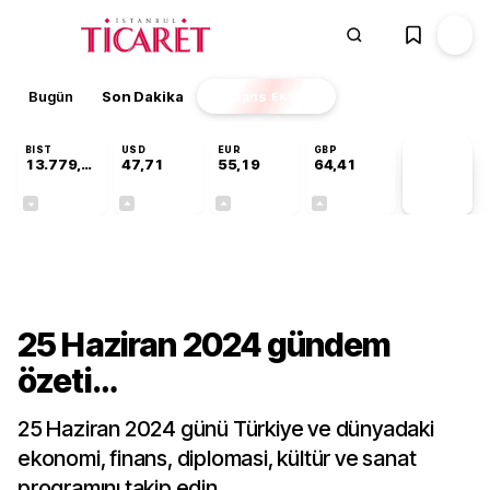
Bugün
Son Dakika
Finans
EKSTRA
BIST
USD
EUR
GBP
13.779,39
47,71
55,19
64,41
PİYASA
VERİLERİ
-0,14%
+0,18%
+0,32%
+0,38%
Gündem
25 Haziran 2024 gündem
özeti…
25 Haziran 2024 günü Türkiye ve dünyadaki
ekonomi, finans, diplomasi, kültür ve sanat
programını takip edin…