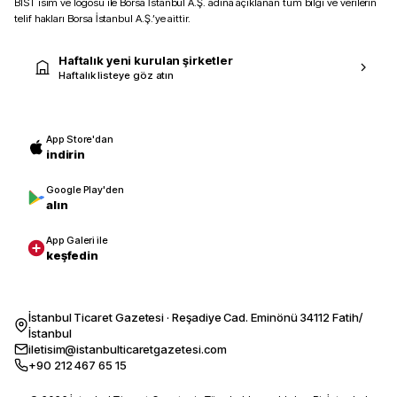
BIST isim ve logosu ile Borsa İstanbul A.Ş. adına açıklanan tüm bilgi ve verilerin
telif hakları Borsa İstanbul A.Ş.’ye aittir.
Haftalık yeni kurulan şirketler
Haftalık listeye göz atın
App Store'dan
indirin
Google Play'den
alın
App Galeri ile
keşfedin
İstanbul Ticaret Gazetesi · Reşadiye Cad. Eminönü 34112 Fatih/
İstanbul
iletisim@istanbulticaretgazetesi.com
+90 212 467 65 15