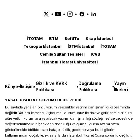
•
•
•
•
İTOTAM
BTM
SoftITo
Kitap İstanbul
Teknopark İstanbul
İDTM İstanbul
İTOSAM
Cemile Sultan Tesisleri
ICVB
İstanbul Ticaret Üniversitesi
Gizlilik ve KVKK
Doğrulama
Yayın
Künye
•
İletişim
•
•
•
Politikası
Politikası
İlkeleri
YASAL UYARI VE SORUMLULUK REDDİ
Bu sayfada yer alan bilgi, yorum ve içerikler yatırım danışmanlığı kapsamında
değildir. Yatırım kararları, kişisel mali durumunuz ile risk ve getiri tercihlerinize
göre yetkili kurumlarla yapılacak yatırım danışmanlığı sözleşmesi çerçevesinde
değerlendirilmelidir. İçeriklerin doğruluğu ve güncelliği için azami özen
gösterilmekle birlikte, olası hata, eksiklik, gecikme veya bu bilgilerin
kullanımından doğabilecek zararlardan İstanbul Ticaret Odası sorumlu değildir.