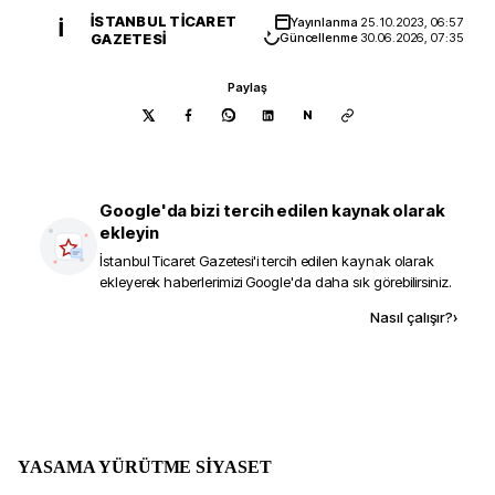
İSTANBUL TICARET
Yayınlanma
25.10.2023, 06:57
İ
GAZETESI
Güncellenme
30.06.2026, 07:35
Paylaş
N
Google'da bizi tercih edilen kaynak olarak
ekleyin
İstanbul Ticaret Gazetesi
'i tercih edilen kaynak olarak
ekleyerek haberlerimizi Google'da daha sık görebilirsiniz.
Kaynak ekle
Nasıl çalışır?
›
YASAMA YÜRÜTME SİYASET