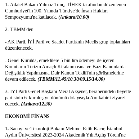
1- Adalet Bakanı Yılmaz Tunç, TİHEK tarafından düzenlenen
Cumhuriyet'in 100. Yılında Türkiye'de İnsan Hakları
Sempozyumu'na katılacak.
(Ankara/10.00)
2- TBMM'den
- AK Parti, İYİ Parti ve Saadet Partisinin Meclis grup toplantıları
düzenlenecek.
- Genel Kurulda, emeklilere 5 bin lira ödemeyi de içeren
Konutların Turizm Amaçlı Kiralanmasına ve Bazı Kanunlarda
Değişiklik Yapılmasına Dair Kanun Teklifi'nin görüşmelerine
devam edilecek.
(TBMM/11.45/10.30/09.15/14.00)
3- İYİ Parti Genel Başkanı Meral Akşener, beraberindeki heyetle
partisinin 6. kuruluş yıl dönümü dolayısıyla Anıtkabir'i ziyaret
edecek.
(Ankara/12.30)
EKONOMİ FİNANS
1- Sanayi ve Teknoloji Bakanı Mehmet Fatih Kacır, İstanbul
Aydın Üniversitesi 2023-2024 Akademik Yılı Açılış Töreni'ne