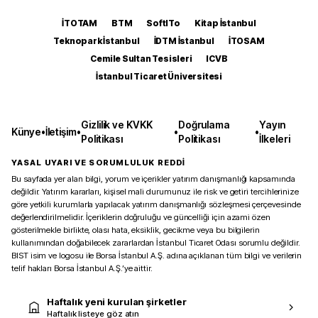
İTOTAM
BTM
SoftITo
Kitap İstanbul
Teknopark İstanbul
İDTM İstanbul
İTOSAM
Cemile Sultan Tesisleri
ICVB
İstanbul Ticaret Üniversitesi
Gizlilik ve KVKK
Doğrulama
Yayın
Künye
•
İletişim
•
•
•
Politikası
Politikası
İlkeleri
YASAL UYARI VE SORUMLULUK REDDİ
Bu sayfada yer alan bilgi, yorum ve içerikler yatırım danışmanlığı kapsamında
değildir. Yatırım kararları, kişisel mali durumunuz ile risk ve getiri tercihlerinize
göre yetkili kurumlarla yapılacak yatırım danışmanlığı sözleşmesi çerçevesinde
değerlendirilmelidir. İçeriklerin doğruluğu ve güncelliği için azami özen
gösterilmekle birlikte, olası hata, eksiklik, gecikme veya bu bilgilerin
kullanımından doğabilecek zararlardan İstanbul Ticaret Odası sorumlu değildir.
BIST isim ve logosu ile Borsa İstanbul A.Ş. adına açıklanan tüm bilgi ve verilerin
telif hakları Borsa İstanbul A.Ş.’ye aittir.
Haftalık yeni kurulan şirketler
Haftalık listeye göz atın