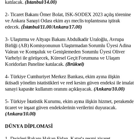
katılacak.
(İstanbul/14.00)
2- Ticaret Bakanı Ömer Bolat, ISK-SODEX 2023 açılış törenine
ve Ankara Sanayi Odası ekim ayı meclis toplantısına iştirak
edecek.
(İstanbul/11.00/Ankara/17.00)
3- Ulaştırma ve Altyapı Bakanı Abdulkadir Uraloğlu, Avrupa
Birliği (AB) Komisyonunun Ulaştırmadan Sorumlu Üyesi Adina
Valean ve Komşuluk ve Genişlemeden Sorumlu Üyesi Oliver
Varhelyi ile görüşecek, Küresel Geçit Forumuna ve Ulaşım
Koridorları Paneline katılacak.
(Brüksel)
4- Türkiye Cumhuriyet Merkez Bankası, ekim ayına ilişkin
iktisadi yönelim istatistikleri ve reel kesim güven endeksi ile imalat
sanayi kapasite kullanım oranını açıklayacak.
(Ankara/10.00)
5- Türkiye İstatistik Kurumu, ekim ayına ilişkin hizmet, perakende
ticaret ve inşaat güven endekslerinin verilerini duyuracak.
(Ankara/10.00)
DÜNYA DİPLOMASİ
1- Dışişleri Bakanı Hakan Fidan, Katar'a resmi ziyaret