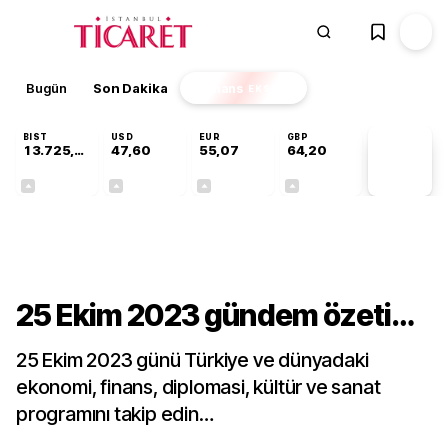
Bugün
Son Dakika
Finans
EKSTRA
BIST
USD
EUR
GBP
13.725,43
47,60
55,07
64,20
PİYASA
VERİLERİ
+0,16%
+0,06%
+0,12%
+0,16%
Gündem
25 Ekim 2023 gündem özeti…
25 Ekim 2023 günü Türkiye ve dünyadaki
ekonomi, finans, diplomasi, kültür ve sanat
programını takip edin…