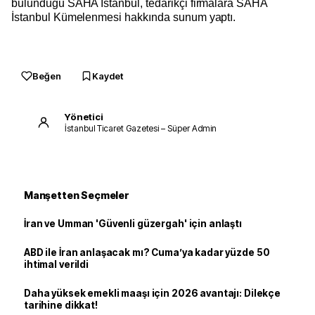
bulunduğu SAHA İstanbul, tedarikçi firmalara SAHA
İstanbul Kümelenmesi hakkında sunum yaptı.
Beğen
Kaydet
Yönetici
İstanbul Ticaret Gazetesi – Süper Admin
Manşetten Seçmeler
İran ve Umman 'Güvenli güzergah' için anlaştı
ABD ile İran anlaşacak mı? Cuma’ya kadar yüzde 50
ihtimal verildi
Daha yüksek emekli maaşı için 2026 avantajı: Dilekçe
tarihine dikkat!