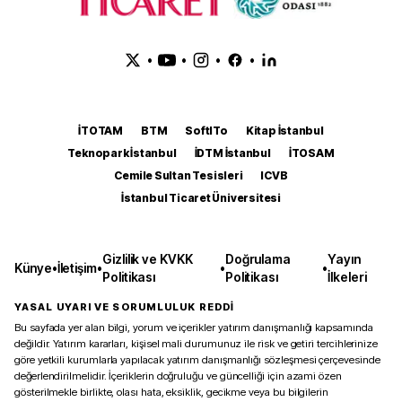
•
•
•
•
İTOTAM
BTM
SoftITo
Kitap İstanbul
Teknopark İstanbul
İDTM İstanbul
İTOSAM
Cemile Sultan Tesisleri
ICVB
İstanbul Ticaret Üniversitesi
Gizlilik ve KVKK
Doğrulama
Yayın
Künye
•
İletişim
•
•
•
Politikası
Politikası
İlkeleri
YASAL UYARI VE SORUMLULUK REDDİ
Bu sayfada yer alan bilgi, yorum ve içerikler yatırım danışmanlığı kapsamında
değildir. Yatırım kararları, kişisel mali durumunuz ile risk ve getiri tercihlerinize
göre yetkili kurumlarla yapılacak yatırım danışmanlığı sözleşmesi çerçevesinde
değerlendirilmelidir. İçeriklerin doğruluğu ve güncelliği için azami özen
gösterilmekle birlikte, olası hata, eksiklik, gecikme veya bu bilgilerin