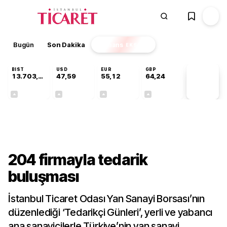
Bugün
Son Dakika
Finans
EKSTRA
BIST
USD
EUR
GBP
13.703,13
47,59
55,12
64,24
PİYASA
VERİLERİ
+0,11%
+0,04%
+0,19%
+0,22%
Sektörel
204 firmayla tedarik
buluşması
İstanbul Ticaret Odası Yan Sanayi Borsası’nın
düzenlediği ‘Tedarikçi Günleri’, yerli ve yabancı
ana sanayicilerle Türkiye’nin yan sanayi