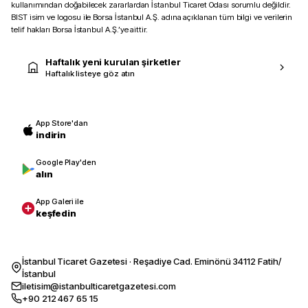
kullanımından doğabilecek zararlardan İstanbul Ticaret Odası sorumlu değildir.
BIST isim ve logosu ile Borsa İstanbul A.Ş. adına açıklanan tüm bilgi ve verilerin
telif hakları Borsa İstanbul A.Ş.’ye aittir.
Haftalık yeni kurulan şirketler
Haftalık listeye göz atın
App Store'dan
indirin
Google Play'den
alın
App Galeri ile
keşfedin
İstanbul Ticaret Gazetesi · Reşadiye Cad. Eminönü 34112 Fatih/
İstanbul
iletisim@istanbulticaretgazetesi.com
+90 212 467 65 15