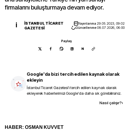
firmalarını buluşturmaya devam ediyor.
İSTANBUL TICARET
Yayınlanma
29.05.2023, 09:02
İ
GAZETESI
Güncellenme
08.07.2026, 06:00
Paylaş
N
Google'da bizi tercih edilen kaynak olarak
ekleyin
İstanbul Ticaret Gazetesi
'i tercih edilen kaynak olarak
ekleyerek haberlerimizi Google'da daha sık görebilirsiniz.
Kaynak ekle
Nasıl çalışır?
›
HABER: OSMAN KUVVET