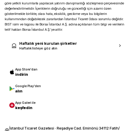
göre yetkili kurumlarla yapılacak yatırım danışmanlığı sözleşmesi çerçevesinde
değerlendirilmelidir. İçeriklerin doğruluğu ve güncelliği için azami özen
gösterilmekle birlikte, olası hata, eksiklik, gecikme veya bu bilgilerin
kullanımından doğabilecek zararlardan İstanbul Ticaret Odası sorumlu değildir.
BIST isim ve logosu ile Borsa İstanbul A.Ş. adına açıklanan tüm bilgi ve verilerin
telif hakları Borsa İstanbul A.Ş.’ye aittir.
Haftalık yeni kurulan şirketler
Haftalık listeye göz atın
App Store'dan
indirin
Google Play'den
alın
App Galeri ile
keşfedin
İstanbul Ticaret Gazetesi · Reşadiye Cad. Eminönü 34112 Fatih/