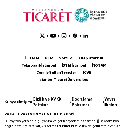
•
•
•
•
İTOTAM
BTM
SoftITo
Kitap İstanbul
Teknopark İstanbul
İDTM İstanbul
İTOSAM
Cemile Sultan Tesisleri
ICVB
İstanbul Ticaret Üniversitesi
Gizlilik ve KVKK
Doğrulama
Yayın
Künye
•
İletişim
•
•
•
Politikası
Politikası
İlkeleri
YASAL UYARI VE SORUMLULUK REDDİ
Bu sayfada yer alan bilgi, yorum ve içerikler yatırım danışmanlığı kapsamında
değildir. Yatırım kararları, kişisel mali durumunuz ile risk ve getiri tercihlerinize