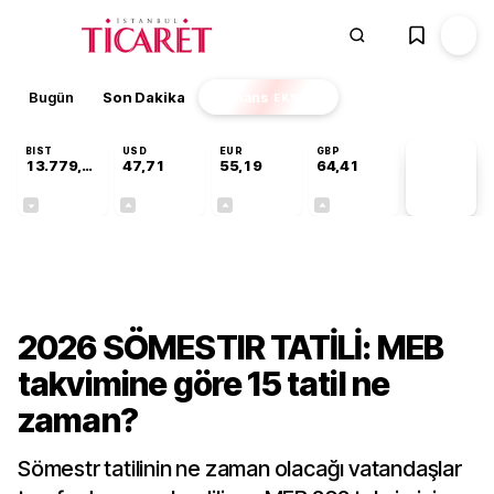
Bugün
Son Dakika
Finans
EKSTRA
BIST
USD
EUR
GBP
13.779,39
47,71
55,19
64,41
PİYASA
VERİLERİ
-0,14%
+0,18%
+0,32%
+0,38%
Gündem
2026 SÖMESTIR TATİLİ: MEB
takvimine göre 15 tatil ne
zaman?
Sömestr tatilinin ne zaman olacağı vatandaşlar