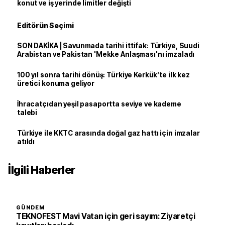
konut ve iş yerinde limitler değişti
Editörün Seçimi
SON DAKİKA | Savunmada tarihi ittifak: Türkiye, Suudi
Arabistan ve Pakistan 'Mekke Anlaşması'nı imzaladı
100 yıl sonra tarihi dönüş: Türkiye Kerkük’te ilk kez
üretici konuma geliyor
İhracatçıdan yeşil pasaportta seviye ve kademe
talebi
Türkiye ile KKTC arasında doğal gaz hattı için imzalar
atıldı
İlgili Haberler
GÜNDEM
TEKNOFEST Mavi Vatan için geri sayım: Ziyaretçi