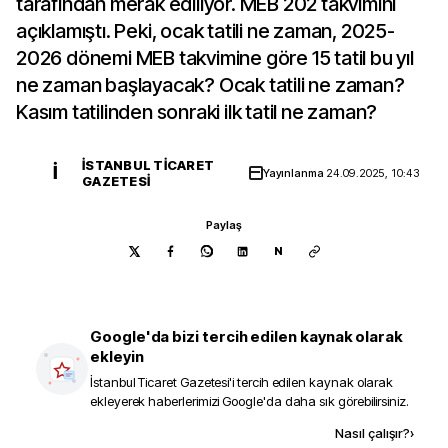
tarafından merak ediliyor. MEB 202 takvimini
açıklamıştı. Peki, ocak tatili ne zaman, 2025-
2026 dönemi MEB takvimine göre 15 tatil bu yıl
ne zaman başlayacak? Ocak tatili ne zaman?
Kasım tatilinden sonraki ilk tatil ne zaman?
İSTANBUL TICARET
İ
Yayınlanma
24.09.2025, 10:43
GAZETESI
Paylaş
N
Google'da bizi tercih edilen kaynak olarak
ekleyin
İstanbul Ticaret Gazetesi
'i tercih edilen kaynak olarak
ekleyerek haberlerimizi Google'da daha sık görebilirsiniz.
Kaynak ekle
Nasıl çalışır?
›