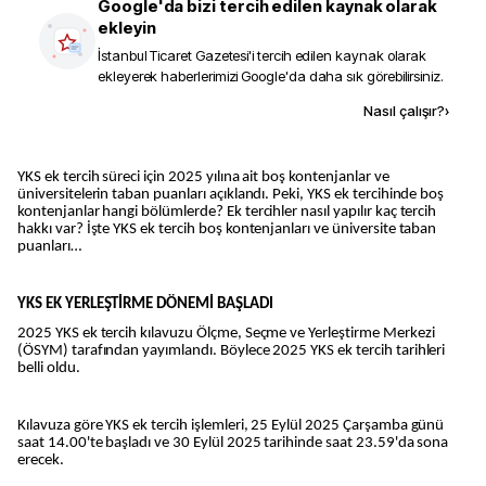
Google'da bizi tercih edilen kaynak olarak
ekleyin
İstanbul Ticaret Gazetesi
'i tercih edilen kaynak olarak
ekleyerek haberlerimizi Google'da daha sık görebilirsiniz.
Kaynak ekle
Nasıl çalışır?
›
YKS ek tercih süreci için 2025 yılına ait boş kontenjanlar ve
üniversitelerin taban puanları açıklandı. Peki, YKS ek tercihinde boş
kontenjanlar hangi bölümlerde? Ek tercihler nasıl yapılır kaç tercih
hakkı var? İşte YKS ek tercih boş kontenjanları ve üniversite taban
puanları…
YKS EK YERLEŞTİRME DÖNEMİ BAŞLADI
2025 YKS ek tercih kılavuzu Ölçme, Seçme ve Yerleştirme Merkezi
(ÖSYM) tarafından yayımlandı. Böylece 2025 YKS ek tercih tarihleri
belli oldu.
Kılavuza göre YKS ek tercih işlemleri, 25 Eylül 2025 Çarşamba günü
saat 14.00'te başladı ve 30 Eylül 2025 tarihinde saat 23.59'da sona
erecek.