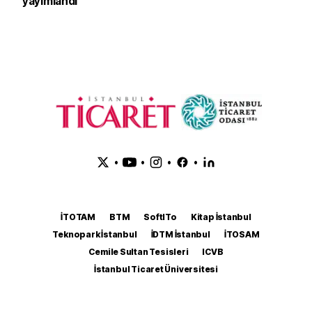
yayımlandı
•
•
•
•
İTOTAM
BTM
SoftITo
Kitap İstanbul
Teknopark İstanbul
İDTM İstanbul
İTOSAM
Cemile Sultan Tesisleri
ICVB
İstanbul Ticaret Üniversitesi