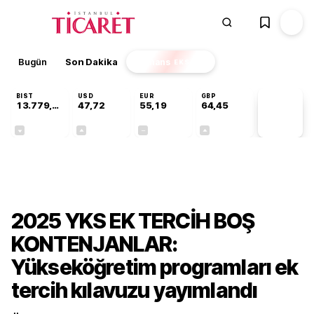
Bugün
Son Dakika
Finans
EKSTRA
BIST
USD
EUR
GBP
13.779,39
47,72
55,19
64,45
PİYASA
VERİLERİ
-0,14%
+0,02%
+0,00%
+0,05%
Gündem
2025 YKS EK TERCİH BOŞ
KONTENJANLAR:
Yükseköğretim programları ek
tercih kılavuzu yayımlandı