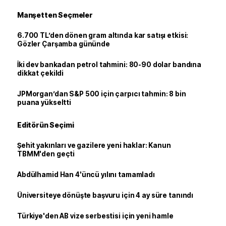
Manşetten Seçmeler
6.700 TL’den dönen gram altında kar satışı etkisi:
Gözler Çarşamba gününde
İki dev bankadan petrol tahmini: 80-90 dolar bandına
dikkat çekildi
JPMorgan’dan S&P 500 için çarpıcı tahmin: 8 bin
puana yükseltti
Editörün Seçimi
Şehit yakınları ve gazilere yeni haklar: Kanun
TBMM'den geçti
Abdülhamid Han 4'üncü yılını tamamladı
Üniversiteye dönüşte başvuru için 4 ay süre tanındı
Türkiye'den AB vize serbestisi için yeni hamle