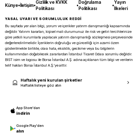
Gizlilik ve KVKK
Doğrulama
Yayın
Künye
•
İletişim
•
•
•
Politikası
Politikası
İlkeleri
YASAL UYARI VE SORUMLULUK REDDİ
Bu sayfada yer alan bilgi, yorum ve içerikler yatırım danışmanlığı kapsamında
değildir. Yatırım kararları, kişisel mali durumunuz ile risk ve getiri tercihlerinize
göre yetkili kurumlarla yapılacak yatırım danışmanlığı sözleşmesi çerçevesinde
değerlendirilmelidir. İçeriklerin doğruluğu ve güncelliği için azami özen
gösterilmekle birlikte, olası hata, eksiklik, gecikme veya bu bilgilerin
kullanımından doğabilecek zararlardan İstanbul Ticaret Odası sorumlu değildir.
BIST isim ve logosu ile Borsa İstanbul A.Ş. adına açıklanan tüm bilgi ve verilerin
telif hakları Borsa İstanbul A.Ş.’ye aittir.
Haftalık yeni kurulan şirketler
Haftalık listeye göz atın
App Store'dan
indirin
Google Play'den
alın