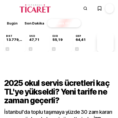
Bugün
Son Dakika
Finans
EKSTRA
BIST
USD
EUR
GBP
13.779,39
47,71
55,19
64,41
PİYASA
VERİLERİ
-0,14%
+0,18%
+0,32%
+0,38%
Gündem
2025 okul servis ücretleri kaç
TL'ye yükseldi? Yeni tarife ne
zaman geçerli?
İstanbul'da toplu taşımaya yüzde 30 zam kararı