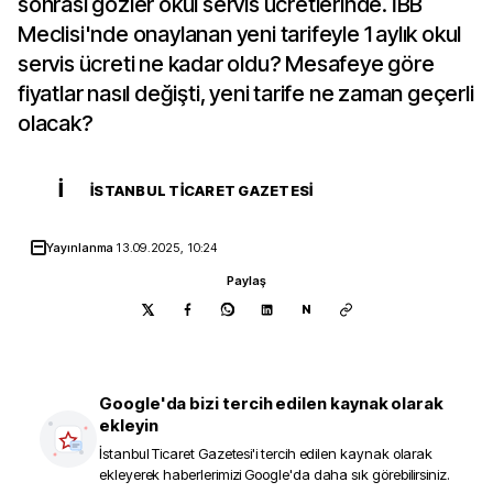
sonrası gözler okul servis ücretlerinde. İBB
Meclisi'nde onaylanan yeni tarifeyle 1 aylık okul
servis ücreti ne kadar oldu? Mesafeye göre
fiyatlar nasıl değişti, yeni tarife ne zaman geçerli
olacak?
İ
İSTANBUL TICARET GAZETESI
Yayınlanma
13.09.2025, 10:24
Paylaş
N
Google'da bizi tercih edilen kaynak olarak
ekleyin
İstanbul Ticaret Gazetesi
'i tercih edilen kaynak olarak
ekleyerek haberlerimizi Google'da daha sık görebilirsiniz.