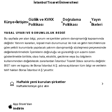
İstanbul Ticaret Üniversitesi
Gizlilik ve KVKK
Doğrulama
Yayın
Künye
•
İletişim
•
•
•
Politikası
Politikası
İlkeleri
YASAL UYARI VE SORUMLULUK REDDİ
Bu sayfada yer alan bilgi, yorum ve içerikler yatırım danışmanlığı kapsamında
değildir. Yatırım kararları, kişisel mali durumunuz ile risk ve getiri tercihlerinize
göre yetkili kurumlarla yapılacak yatırım danışmanlığı sözleşmesi çerçevesinde
değerlendirilmelidir. İçeriklerin doğruluğu ve güncelliği için azami özen
gösterilmekle birlikte, olası hata, eksiklik, gecikme veya bu bilgilerin
kullanımından doğabilecek zararlardan İstanbul Ticaret Odası sorumlu değildir.
BIST isim ve logosu ile Borsa İstanbul A.Ş. adına açıklanan tüm bilgi ve verilerin
telif hakları Borsa İstanbul A.Ş.’ye aittir.
Haftalık yeni kurulan şirketler
Haftalık listeye göz atın
App Store'dan
indirin