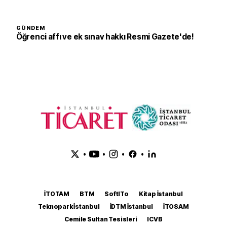
GÜNDEM
Öğrenci affı ve ek sınav hakkı Resmi Gazete'de!
•
•
•
•
İTOTAM
BTM
SoftITo
Kitap İstanbul
Teknopark İstanbul
İDTM İstanbul
İTOSAM
Cemile Sultan Tesisleri
ICVB