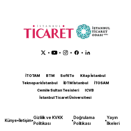
•
•
•
•
İTOTAM
BTM
SoftITo
Kitap İstanbul
Teknopark İstanbul
İDTM İstanbul
İTOSAM
Cemile Sultan Tesisleri
ICVB
İstanbul Ticaret Üniversitesi
Gizlilik ve KVKK
Doğrulama
Yayın
Künye
•
İletişim
•
•
•
Politikası
Politikası
İlkeleri