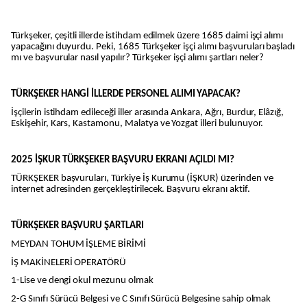
Türkşeker, çeşitli illerde istihdam edilmek üzere 1685 daimi işçi alımı
yapacağını duyurdu. Peki, 1685 Türkşeker işçi alımı başvuruları başladı
mı ve başvurular nasıl yapılır? Türkşeker işçi alımı şartları neler?
TÜRKŞEKER HANGİ İLLERDE PERSONEL ALIMI YAPACAK?
İşçilerin istihdam edileceği iller arasında Ankara, Ağrı, Burdur, Elâzığ,
Eskişehir, Kars, Kastamonu, Malatya ve Yozgat illeri bulunuyor.
2025 İŞKUR TÜRKŞEKER BAŞVURU EKRANI AÇILDI MI?
TÜRKŞEKER başvuruları, Türkiye İş Kurumu (İŞKUR) üzerinden ve
internet adresinden gerçekleştirilecek. Başvuru ekranı aktif.
TÜRKŞEKER BAŞVURU ŞARTLARI
MEYDAN TOHUM İŞLEME BİRİMİ
İŞ MAKİNELERİ OPERATÖRÜ
1-Lise ve dengi okul mezunu olmak
2-G Sınıfı Sürücü Belgesi ve C Sınıfı Sürücü Belgesine sahip olmak