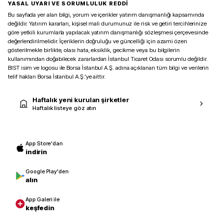
YASAL UYARI VE SORUMLULUK REDDİ
Bu sayfada yer alan bilgi, yorum ve içerikler yatırım danışmanlığı kapsamında
değildir. Yatırım kararları, kişisel mali durumunuz ile risk ve getiri tercihlerinize
göre yetkili kurumlarla yapılacak yatırım danışmanlığı sözleşmesi çerçevesinde
değerlendirilmelidir. İçeriklerin doğruluğu ve güncelliği için azami özen
gösterilmekle birlikte, olası hata, eksiklik, gecikme veya bu bilgilerin
kullanımından doğabilecek zararlardan İstanbul Ticaret Odası sorumlu değildir.
BIST isim ve logosu ile Borsa İstanbul A.Ş. adına açıklanan tüm bilgi ve verilerin
telif hakları Borsa İstanbul A.Ş.’ye aittir.
Haftalık yeni kurulan şirketler
Haftalık listeye göz atın
App Store'dan
indirin
Google Play'den
alın
App Galeri ile
keşfedin