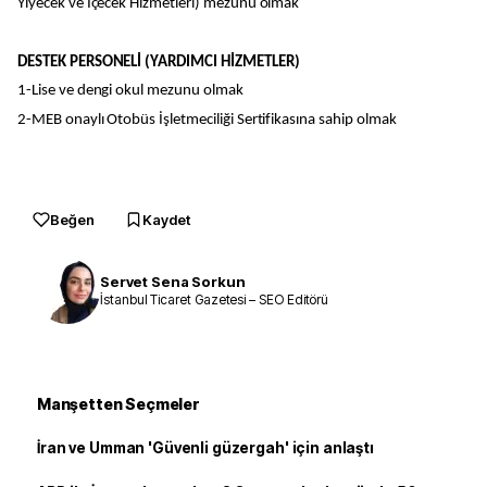
Yiyecek ve İçecek Hizmetleri) mezunu olmak
DESTEK PERSONELİ (YARDIMCI HİZMETLER)
1-Lise ve dengi okul mezunu olmak
2-MEB onaylı Otobüs İşletmeciliği Sertifikasına sahip olmak
Beğen
Kaydet
Servet Sena Sorkun
İstanbul Ticaret Gazetesi – SEO Editörü
Manşetten Seçmeler
İran ve Umman 'Güvenli güzergah' için anlaştı