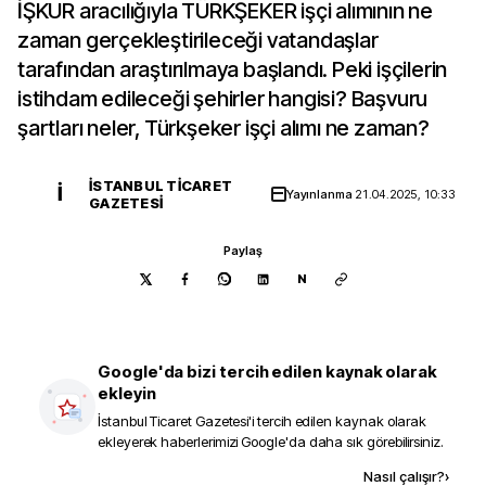
İŞKUR aracılığıyla TÜRKŞEKER işçi alımının ne
zaman gerçekleştirileceği vatandaşlar
tarafından araştırılmaya başlandı. Peki işçilerin
istihdam edileceği şehirler hangisi? Başvuru
şartları neler, Türkşeker işçi alımı ne zaman?
İSTANBUL TICARET
İ
Yayınlanma
21.04.2025, 10:33
GAZETESI
Paylaş
N
Google'da bizi tercih edilen kaynak olarak
ekleyin
İstanbul Ticaret Gazetesi
'i tercih edilen kaynak olarak
ekleyerek haberlerimizi Google'da daha sık görebilirsiniz.
Kaynak ekle
Nasıl çalışır?
›