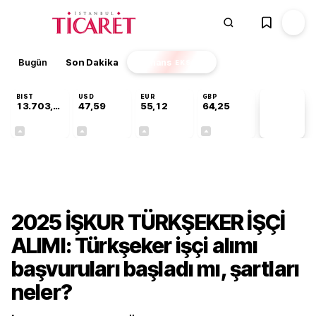
Bugün
Son Dakika
Finans
EKSTRA
BIST
USD
EUR
GBP
13.703,13
47,59
55,12
64,25
PİYASA
VERİLERİ
+0,11%
+0,05%
+0,20%
+0,24%
Gündem
2025 İŞKUR TÜRKŞEKER İŞÇİ
ALIMI: Türkşeker işçi alımı
başvuruları başladı mı, şartları
neler?