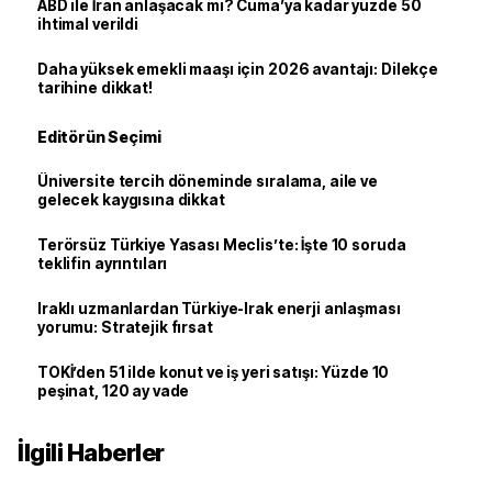
ABD ile İran anlaşacak mı? Cuma’ya kadar yüzde 50
ihtimal verildi
Daha yüksek emekli maaşı için 2026 avantajı: Dilekçe
tarihine dikkat!
Editörün Seçimi
Üniversite tercih döneminde sıralama, aile ve
gelecek kaygısına dikkat
Terörsüz Türkiye Yasası Meclis’te: İşte 10 soruda
teklifin ayrıntıları
Iraklı uzmanlardan Türkiye-Irak enerji anlaşması
yorumu: Stratejik fırsat
TOKİ’den 51 ilde konut ve iş yeri satışı: Yüzde 10
peşinat, 120 ay vade
İlgili Haberler