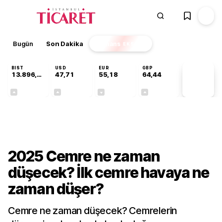
Bugün
Son Dakika
Finans
EKSTRA
BIST
USD
EUR
GBP
13.896,36
47,71
55,18
64,44
PİYASA
VERİLERİ
+0,85%
+0,01%
-0,01%
+0,04%
Gündem
2025 Cemre ne zaman
düşecek? İlk cemre havaya ne
zaman düşer?
Cemre ne zaman düşecek? Cemrelerin