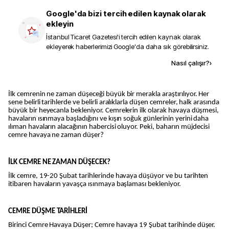
Google'da bizi tercih edilen kaynak olarak
ekleyin
İstanbul Ticaret Gazetesi
'i tercih edilen kaynak olarak
ekleyerek haberlerimizi Google'da daha sık görebilirsiniz.
Kaynak ekle
Nasıl çalışır?
›
İlk cemrenin ne zaman düşeceği büyük bir merakla araştırılıyor. Her
sene belirli tarihlerde ve belirli aralıklarla düşen cemreler, halk arasında
büyük bir heyecanla bekleniyor. Cemrelerin ilk olarak havaya düşmesi,
havaların ısınmaya başladığını ve kışın soğuk günlerinin yerini daha
ılıman havaların alacağının habercisi oluyor. Peki, baharın müjdecisi
cemre havaya ne zaman düşer?
İLK CEMRE NE ZAMAN DÜŞECEK?
İlk cemre, 19-20 Şubat tarihlerinde havaya düşüyor ve bu tarihten
itibaren havaların yavaşça ısınmaya başlaması bekleniyor.
CEMRE DÜŞME TARİHLERİ
Birinci Cemre Havaya Düşer; Cemre havaya 19 Şubat tarihinde düşer.