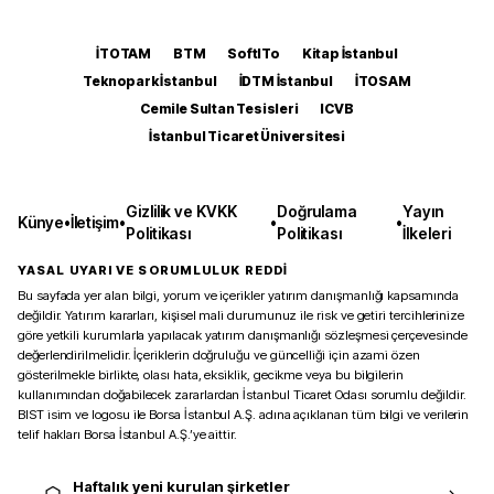
İTOTAM
BTM
SoftITo
Kitap İstanbul
Teknopark İstanbul
İDTM İstanbul
İTOSAM
Cemile Sultan Tesisleri
ICVB
İstanbul Ticaret Üniversitesi
Gizlilik ve KVKK
Doğrulama
Yayın
Künye
•
İletişim
•
•
•
Politikası
Politikası
İlkeleri
YASAL UYARI VE SORUMLULUK REDDİ
Bu sayfada yer alan bilgi, yorum ve içerikler yatırım danışmanlığı kapsamında
değildir. Yatırım kararları, kişisel mali durumunuz ile risk ve getiri tercihlerinize
göre yetkili kurumlarla yapılacak yatırım danışmanlığı sözleşmesi çerçevesinde
değerlendirilmelidir. İçeriklerin doğruluğu ve güncelliği için azami özen
gösterilmekle birlikte, olası hata, eksiklik, gecikme veya bu bilgilerin
kullanımından doğabilecek zararlardan İstanbul Ticaret Odası sorumlu değildir.
BIST isim ve logosu ile Borsa İstanbul A.Ş. adına açıklanan tüm bilgi ve verilerin
telif hakları Borsa İstanbul A.Ş.’ye aittir.
Haftalık yeni kurulan şirketler