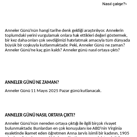
Kaynak ekle
Nasıl çalışır?
›
Anneler Günü'nün hangi tarihe denk geldiği araştırılıyor. Annelerin
toplumdaki yerini vurgulamak onlara hak ettikleri değeri göstermek,
bir kez daha onları çok sevdiğimizi hatırlatmak amacıyla tüm dünyada
büyük bir coşkuyla kutlanmaktadır. Peki, Anneler Günü ne zaman?
Anneler Günü'ne kaç gün kaldı? Anneler günü nasıl ortaya çıktı?
ANNELER GÜNÜ NE ZAMAN?
Anneler Günü 11 Mayıs 2025 Pazar günü kutlanacak.
ANNELER GÜNÜ NASIL ORTAYA ÇIKTI?
Anneler Günü'nün nereden ortaya çıktığı ile ilgili birçok rivayet
bulunmaktadır. Bunlardan en çok konuşulanı ise ABD'nin Virginia
eyaletinde ikamet eden öğretmen Anna Jarvis isimli bir kadının, 1905