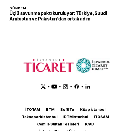
GÜNDEM
Üçlü savunma paktı kuruluyor: Türkiye, Suudi
Arabistan ve Pakistan’dan ortak adım
•
•
•
•
İTOTAM
BTM
SoftITo
Kitap İstanbul
Teknopark İstanbul
İDTM İstanbul
İTOSAM
Cemile Sultan Tesisleri
ICVB