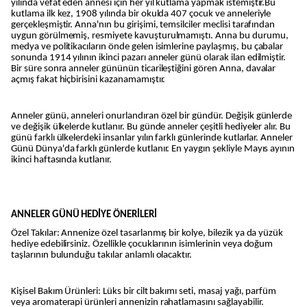
yılında vefat eden annesi için her yıl kutlama yapmak istemiştir.Bu
kutlama ilk kez, 1908 yılında bir okulda 407 çocuk ve anneleriyle
gerçekleşmiştir. Anna'nın bu girişimi, temsilciler meclisi tarafından
uygun görülmemiş, resmiyete kavuşturulmamıştı. Anna bu durumu,
medya ve politikacıların önde gelen isimlerine paylaşmış, bu çabalar
sonunda 1914 yılının ikinci pazarı anneler günü olarak ilan edilmiştir.
Bir süre sonra anneler gününün ticarileştiğini gören Anna, davalar
açmış fakat hiçbirisini kazanamamıştır.
Anneler günü, anneleri onurlandıran özel bir gündür. Değişik günlerde
ve değişik ülkelerde kutlanır. Bu günde anneler çeşitli hediyeler alır. Bu
günü farklı ülkelerdeki insanlar yılın farklı günlerinde kutlarlar. Anneler
Günü Dünya'da farklı günlerde kutlanır. En yaygın şekliyle Mayıs ayının
ikinci haftasında kutlanır.
ANNELER GÜNÜ HEDİYE ÖNERİLERİ
Özel Takılar: Annenize özel tasarlanmış bir kolye, bilezik ya da yüzük
hediye edebilirsiniz. Özellikle çocuklarının isimlerinin veya doğum
taşlarının bulunduğu takılar anlamlı olacaktır.
Kişisel Bakım Ürünleri: Lüks bir cilt bakımı seti, masaj yağı, parfüm
veya aromaterapi ürünleri annenizin rahatlamasını sağlayabilir.