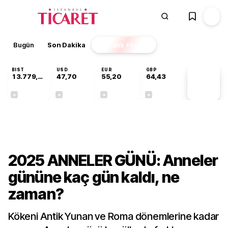
Bugün
Son Dakika
Finans
EKSTRA
BIST
USD
EUR
GBP
13.779,39
47,70
55,20
64,43
PİYASA
VERİLERİ
-0,14%
+0,15%
+0,34%
+0,40%
Gündem
2025 ANNELER GÜNÜ: Anneler
gününe kaç gün kaldı, ne
zaman?
Kökeni Antik Yunan ve Roma dönemlerine kadar