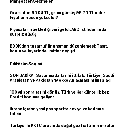
Manşetten Seçmeler
Gram altın 6.704 TL, gram gümüş 99.70 TL oldu:
Fiyatlar neden yükseldi?
Piyasaların beklediği veri geldi: ABD istihdamında
sürpriz düşüş
BDDK’dan tasarruf finansman düzenlemesi: Taşıt,
konut ve iş yerinde limitler değişti
Editörün Seçimi
SON DAKİKA | Savunmada tarihi ittifak: Türkiye, Suudi
Arabistan ve Pakistan 'Mekke Anlaşması'nı imzaladı
100 yıl sonra tarihi dönüş: Türkiye Kerkük’te ilk kez
üretici konuma geliyor
İhracatçıdan yeşil pasaportta seviye ve kademe
talebi
Türkiye ile KKTC arasında doğal gaz hattı için imzalar