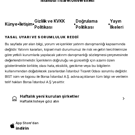
İstanbul Ticaret Üniversitesi
Gizlilik ve KVKK
Doğrulama
Yayın
Künye
•
İletişim
•
•
•
Politikası
Politikası
İlkeleri
YASAL UYARI VE SORUMLULUK REDDİ
Bu sayfada yer alan bilgi, yorum ve içerikler yatırım danışmanlığı kapsamında
değildir. Yatırım kararları, kişisel mali durumunuz ile risk ve getiri tercihlerinize
göre yetkili kurumlarla yapılacak yatırım danışmanlığı sözleşmesi çerçevesinde
değerlendirilmelidir. İçeriklerin doğruluğu ve güncelliği için azami özen
gösterilmekle birlikte, olası hata, eksiklik, gecikme veya bu bilgilerin
kullanımından doğabilecek zararlardan İstanbul Ticaret Odası sorumlu değildir.
BIST isim ve logosu ile Borsa İstanbul A.Ş. adına açıklanan tüm bilgi ve verilerin
telif hakları Borsa İstanbul A.Ş.’ye aittir.
Haftalık yeni kurulan şirketler
Haftalık listeye göz atın
App Store'dan
indirin