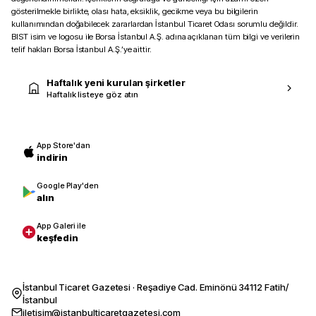
gösterilmekle birlikte, olası hata, eksiklik, gecikme veya bu bilgilerin
kullanımından doğabilecek zararlardan İstanbul Ticaret Odası sorumlu değildir.
BIST isim ve logosu ile Borsa İstanbul A.Ş. adına açıklanan tüm bilgi ve verilerin
telif hakları Borsa İstanbul A.Ş.’ye aittir.
Haftalık yeni kurulan şirketler
Haftalık listeye göz atın
App Store'dan
indirin
Google Play'den
alın
App Galeri ile
keşfedin
İstanbul Ticaret Gazetesi · Reşadiye Cad. Eminönü 34112 Fatih/
İstanbul
iletisim@istanbulticaretgazetesi.com