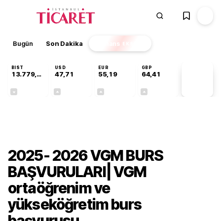
Bugün
Son Dakika
Finans
EKSTRA
BIST
USD
EUR
GBP
13.779,39
47,71
55,19
64,41
PİYASA
VERİLERİ
-0,14%
+0,18%
+0,32%
+0,38%
Gündem
2025- 2026 VGM BURS
BAŞVURULARI| VGM
ortaöğrenim ve
yükseköğretim burs
başvurusu