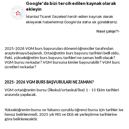
Google'da bizi tercih edilen kaynak olarak
ekleyin
İstanbul Ticaret Gazetesi
'i tercih edilen kaynak olarak
ekleyerek haberlerimizi Google'da daha sık görebilirsiniz.
Kaynak ekle
Nasıl çalışır?
›
2025-2026 VGM burs başvuruları dönemi öğrenciler tarafından
araştırılmaya başlandı. Ortaöğretim burs başvuru tarihleri belli oldu.
Peki, yükseköğretim burs başvuru tarihleri ne zaman belli olacak?
VGM bursu ne kadar? VGM bursuna kimler başvurabilir? VGM burs
ücretleri ne kadar?
2025- 2026 VGM BURS BAŞVURULARI NE ZAMAN?
VGM ortaöğrenim bursu (İlkokul/ortaokul/lise) 1 - 15 Ekim tarihleri
arasında yapılacak.
Yükseköğrenim bursu ve Yabancı uyruklu öğrenci bursu için tarihler ise
henüz belirlenmedi. 2025 yılı YKS ve DGS ek yerleştirme tarihlerine
göre belirlenecektir.