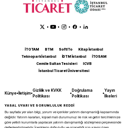
•
•
•
•
İTOTAM
BTM
SoftITo
Kitap İstanbul
Teknopark İstanbul
İDTM İstanbul
İTOSAM
Cemile Sultan Tesisleri
ICVB
İstanbul Ticaret Üniversitesi
Gizlilik ve KVKK
Doğrulama
Yayın
Künye
•
İletişim
•
•
•
Politikası
Politikası
İlkeleri
YASAL UYARI VE SORUMLULUK REDDİ
Bu sayfada yer alan bilgi, yorum ve içerikler yatırım danışmanlığı kapsamında
değildir. Yatırım kararları, kişisel mali durumunuz ile risk ve getiri tercihlerinize
göre yetkili kurumlarla yapılacak yatırım danışmanlığı sözleşmesi çerçevesinde
değerlendirilmelidir. İçeriklerin doğruluğu ve güncelliği için azami özen