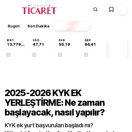
Bugün
Son Dakika
Finans
EKSTRA
BIST
USD
EUR
GBP
13.779,39
47,71
55,19
64,41
PİYASA
VERİLERİ
-0,14%
+0,18%
+0,32%
+0,38%
Gündem
2025-2026 KYK EK
YERLEŞTİRME: Ne zaman
başlayacak, nasıl yapılır?
KYK ek yurt başvuruları başladı mı?