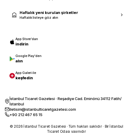
Haftalık yeni kurulan şirketler
Haftalık listeye göz atın
App Store'dan
indirin
Google Play'den
alın
App Galeri ile
keşfedin
İstanbul Ticaret Gazetesi · Reşadiye Cad. Eminönü 34112 Fatih/
İstanbul
iletisim@istanbulticaretgazetesi.com
+90 212 467 65 15
© 2026 İstanbul Ticaret Gazetesi · Tüm hakları saklıdır · Bir İstanbul
Ticaret Odası yayınıdır