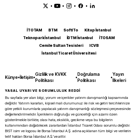
•
•
•
•
İTOTAM
BTM
SoftITo
Kitap İstanbul
Teknopark İstanbul
İDTM İstanbul
İTOSAM
Cemile Sultan Tesisleri
ICVB
İstanbul Ticaret Üniversitesi
Gizlilik ve KVKK
Doğrulama
Yayın
Künye
•
İletişim
•
•
•
Politikası
Politikası
İlkeleri
YASAL UYARI VE SORUMLULUK REDDİ
Bu sayfada yer alan bilgi, yorum ve içerikler yatırım danışmanlığı kapsamında
değildir. Yatırım kararları, kişisel mali durumunuz ile risk ve getiri tercihlerinize
göre yetkili kurumlarla yapılacak yatırım danışmanlığı sözleşmesi çerçevesinde
değerlendirilmelidir. İçeriklerin doğruluğu ve güncelliği için azami özen
gösterilmekle birlikte, olası hata, eksiklik, gecikme veya bu bilgilerin
kullanımından doğabilecek zararlardan İstanbul Ticaret Odası sorumlu değildir.
BIST isim ve logosu ile Borsa İstanbul A.Ş. adına açıklanan tüm bilgi ve verilerin
telif hakları Borsa İstanbul A.Ş.’ye aittir.