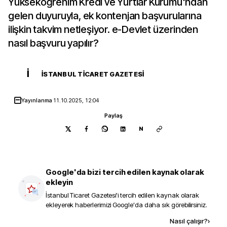
Yükseköğrenim Kredi ve Yurtlar Kurumu'ndan
gelen duyuruyla, ek kontenjan başvurularına
ilişkin takvim netleşiyor. e-Devlet üzerinden
nasıl başvuru yapılır?
İ
İSTANBUL TICARET GAZETESI
Yayınlanma
11.10.2025, 12:04
Paylaş
N
Google'da bizi tercih edilen kaynak olarak
ekleyin
İstanbul Ticaret Gazetesi
'i tercih edilen kaynak olarak
ekleyerek haberlerimizi Google'da daha sık görebilirsiniz.
Kaynak ekle
Nasıl çalışır?
›