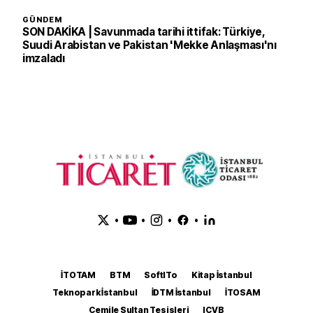
GÜNDEM
SON DAKİKA | Savunmada tarihi ittifak: Türkiye,
Suudi Arabistan ve Pakistan 'Mekke Anlaşması'nı
imzaladı
•
•
•
•
İTOTAM
BTM
SoftITo
Kitap İstanbul
Teknopark İstanbul
İDTM İstanbul
İTOSAM
Cemile Sultan Tesisleri
ICVB