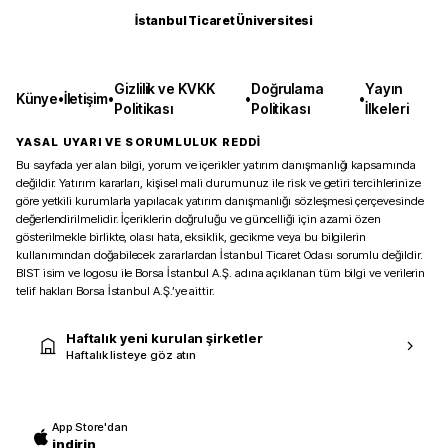
İstanbul Ticaret Üniversitesi
Gizlilik ve KVKK
Doğrulama
Yayın
Künye
•
İletişim
•
•
•
Politikası
Politikası
İlkeleri
YASAL UYARI VE SORUMLULUK REDDİ
Bu sayfada yer alan bilgi, yorum ve içerikler yatırım danışmanlığı kapsamında
değildir. Yatırım kararları, kişisel mali durumunuz ile risk ve getiri tercihlerinize
göre yetkili kurumlarla yapılacak yatırım danışmanlığı sözleşmesi çerçevesinde
değerlendirilmelidir. İçeriklerin doğruluğu ve güncelliği için azami özen
gösterilmekle birlikte, olası hata, eksiklik, gecikme veya bu bilgilerin
kullanımından doğabilecek zararlardan İstanbul Ticaret Odası sorumlu değildir.
BIST isim ve logosu ile Borsa İstanbul A.Ş. adına açıklanan tüm bilgi ve verilerin
telif hakları Borsa İstanbul A.Ş.’ye aittir.
Haftalık yeni kurulan şirketler
Haftalık listeye göz atın
App Store'dan
indirin