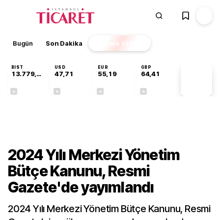
Bugün
Son Dakika
Finans
EKSTRA
BIST
USD
EUR
GBP
13.779,39
47,71
55,19
64,41
PİYASA
VERİLERİ
-0,14%
+0,18%
+0,32%
+0,38%
Gündem
2024 Yılı Merkezi Yönetim
Bütçe Kanunu, Resmi
Gazete'de yayımlandı
2024 Yılı Merkezi Yönetim Bütçe Kanunu, Resmi