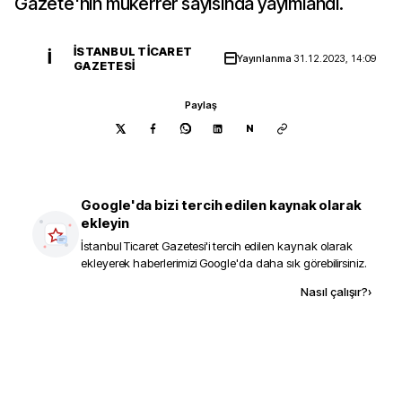
Gazete'nin mükerrer sayısında yayımlandı.
İSTANBUL TICARET
İ
Yayınlanma
31.12.2023, 14:09
GAZETESI
Paylaş
N
Google'da bizi tercih edilen kaynak olarak
ekleyin
İstanbul Ticaret Gazetesi
'i tercih edilen kaynak olarak
ekleyerek haberlerimizi Google'da daha sık görebilirsiniz.
Kaynak ekle
Nasıl çalışır?
›