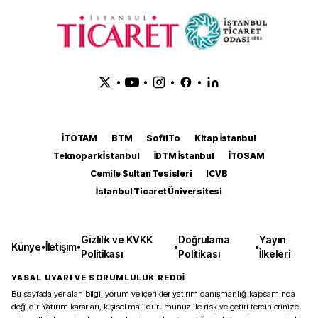
•
•
•
•
İTOTAM
BTM
SoftITo
Kitap İstanbul
Teknopark İstanbul
İDTM İstanbul
İTOSAM
Cemile Sultan Tesisleri
ICVB
İstanbul Ticaret Üniversitesi
Gizlilik ve KVKK
Doğrulama
Yayın
Künye
•
İletişim
•
•
•
Politikası
Politikası
İlkeleri
YASAL UYARI VE SORUMLULUK REDDİ
Bu sayfada yer alan bilgi, yorum ve içerikler yatırım danışmanlığı kapsamında
değildir. Yatırım kararları, kişisel mali durumunuz ile risk ve getiri tercihlerinize