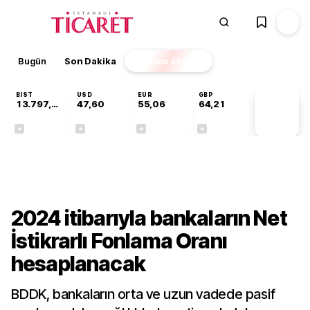
Bugün
Son Dakika
Finans
EKSTRA
BIST
USD
EUR
GBP
13.797,21
47,60
55,06
64,21
PİYASA
VERİLERİ
+0,69%
+0,06%
+0,09%
+0,18%
Gündem
2024 itibarıyla bankaların Net
İstikrarlı Fonlama Oranı
hesaplanacak
BDDK, bankaların orta ve uzun vadede pasif