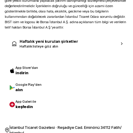
göre yetkili kurumlarla yapılacak yatırım danışmanlığı sözleşmesi çerçevesinde
değerlendirilmelidir. İçeriklerin doğruluğu ve güncelliği için azami özen
gösterilmekle birlikte, olası hata, eksiklik, gecikme veya bu bilgilerin
kullanımından doğabilecek zararlardan İstanbul Ticaret Odası sorumlu değildir.
BIST isim ve logosu ile Borsa İstanbul A.Ş. adına açıklanan tüm bilgi ve verilerin
telif hakları Borsa İstanbul A.Ş.’ye aittir.
Haftalık yeni kurulan şirketler
Haftalık listeye göz atın
App Store'dan
indirin
Google Play'den
alın
App Galeri ile
keşfedin
İstanbul Ticaret Gazetesi · Reşadiye Cad. Eminönü 34112 Fatih/
İstanbul