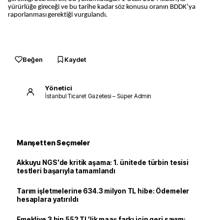
yürürlüğe gireceği ve bu tarihe kadar söz konusu oranın BDDK’ya
raporlanması gerektiği vurgulandı.
Beğen
Kaydet
Yönetici
İstanbul Ticaret Gazetesi – Süper Admin
Manşetten Seçmeler
Akkuyu NGS'de kritik aşama: 1. ünitede türbin tesisi
testleri başarıyla tamamlandı
Tarım işletmelerine 634.3 milyon TL hibe: Ödemeler
hesaplara yatırıldı
Emekliye 3 bin 552 TL'lik maaş farkı için geri sayım: