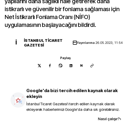
yapılarını daha sağlıklı hale getirerek daha
istikrarlı ve güvenilir bir fonlama sağlaması için
Net İstikrarlı Fonlama Oranı (NİFO)
uygulamasının başlayacağını bildirdi.
İSTANBUL TICARET
İ
Yayınlanma
26.05.2023, 11:54
GAZETESI
Paylaş
N
Google'da bizi tercih edilen kaynak olarak
ekleyin
İstanbul Ticaret Gazetesi
'i tercih edilen kaynak olarak
ekleyerek haberlerimizi Google'da daha sık görebilirsiniz.
Kaynak ekle
Nasıl çalışır?
›