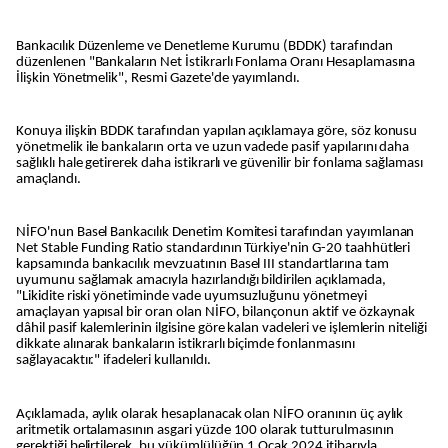
Bankacılık Düzenleme ve Denetleme Kurumu (BDDK) tarafından
düzenlenen "Bankaların Net İstikrarlı Fonlama Oranı Hesaplamasına
İlişkin Yönetmelik", Resmi Gazete'de yayımlandı.
Konuya ilişkin BDDK tarafından yapılan açıklamaya göre, söz konusu
yönetmelik ile bankaların orta ve uzun vadede pasif yapılarını daha
sağlıklı hale getirerek daha istikrarlı ve güvenilir bir fonlama sağlaması
amaçlandı.
NİFO'nun Basel Bankacılık Denetim Komitesi tarafından yayımlanan
Net Stable Funding Ratio standardının Türkiye'nin G-20 taahhütleri
kapsamında bankacılık mevzuatının Basel III standartlarına tam
uyumunu sağlamak amacıyla hazırlandığı bildirilen açıklamada,
"Likidite riski yönetiminde vade uyumsuzluğunu yönetmeyi
amaçlayan yapısal bir oran olan NİFO, bilançonun aktif ve özkaynak
dâhil pasif kalemlerinin ilgisine göre kalan vadeleri ve işlemlerin niteliği
dikkate alınarak bankaların istikrarlı biçimde fonlanmasını
sağlayacaktır." ifadeleri kullanıldı.
Açıklamada, aylık olarak hesaplanacak olan NİFO oranının üç aylık
aritmetik ortalamasının asgari yüzde 100 olarak tutturulmasının
gerektiği belirtilerek, bu yükümlülüğün 1 Ocak 2024 itibarıyla