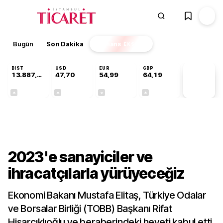
Bugün
Son Dakika
Finans
EKSTRA
BIST
USD
EUR
GBP
13.887,29
47,70
54,99
64,19
PİYASA
VERİLERİ
+0,64%
+0,17%
-0,04%
+0,03%
Gündem
2023'e sanayiciler ve
ihracatçılarla yürüyeceğiz
Ekonomi Bakanı Mustafa Elitaş, Türkiye Odalar
ve Borsalar Birliği (TOBB) Başkanı Rifat
Hisarcıklıoğlu ve beraberindeki heyeti kabul etti.