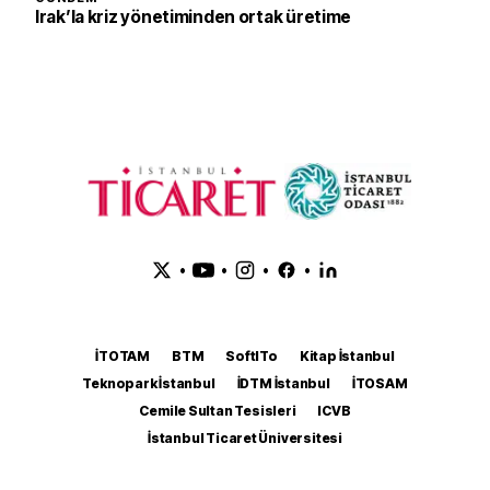
Irak’la kriz yönetiminden ortak üretime
•
•
•
•
İTOTAM
BTM
SoftITo
Kitap İstanbul
Teknopark İstanbul
İDTM İstanbul
İTOSAM
Cemile Sultan Tesisleri
ICVB
İstanbul Ticaret Üniversitesi