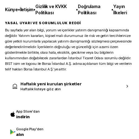
Gizlilik ve KVKK
Doğrulama
Yayın
Künye
•
İletişim
•
•
•
Politikası
Politikası
İlkeleri
YASAL UYARI VE SORUMLULUK REDDİ
Bu sayfada yer alan bilgi, yorum ve içerikler yatırım danışmanlığı kapsamında
değildir. Yatırım kararları, kişisel mali durumunuz ile risk ve getiri tercihlerinize
göre yetkili kurumlarla yapılacak yatırım danışmanlığı sözleşmesi çerçevesinde
değerlendirilmelidir. İçeriklerin doğruluğu ve güncelliği için azami özen
gösterilmekle birlikte, olası hata, eksiklik, gecikme veya bu bilgilerin
kullanımından doğabilecek zararlardan İstanbul Ticaret Odası sorumlu değildir.
BIST isim ve logosu ile Borsa İstanbul A.Ş. adına açıklanan tüm bilgi ve verilerin
telif hakları Borsa İstanbul A.Ş.’ye aittir.
Haftalık yeni kurulan şirketler
Haftalık listeye göz atın
App Store'dan
indirin
Google Play'den
alın