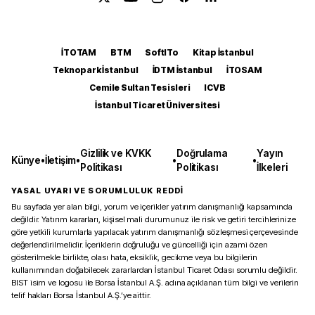
İTOTAM
BTM
SoftITo
Kitap İstanbul
Teknopark İstanbul
İDTM İstanbul
İTOSAM
Cemile Sultan Tesisleri
ICVB
İstanbul Ticaret Üniversitesi
Gizlilik ve KVKK
Doğrulama
Yayın
Künye
•
İletişim
•
•
•
Politikası
Politikası
İlkeleri
YASAL UYARI VE SORUMLULUK REDDİ
Bu sayfada yer alan bilgi, yorum ve içerikler yatırım danışmanlığı kapsamında
değildir. Yatırım kararları, kişisel mali durumunuz ile risk ve getiri tercihlerinize
göre yetkili kurumlarla yapılacak yatırım danışmanlığı sözleşmesi çerçevesinde
değerlendirilmelidir. İçeriklerin doğruluğu ve güncelliği için azami özen
gösterilmekle birlikte, olası hata, eksiklik, gecikme veya bu bilgilerin
kullanımından doğabilecek zararlardan İstanbul Ticaret Odası sorumlu değildir.
BIST isim ve logosu ile Borsa İstanbul A.Ş. adına açıklanan tüm bilgi ve verilerin
telif hakları Borsa İstanbul A.Ş.’ye aittir.