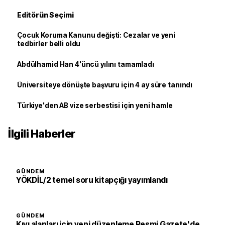
Editörün Seçimi
Çocuk Koruma Kanunu değişti: Cezalar ve yeni
tedbirler belli oldu
Abdülhamid Han 4'üncü yılını tamamladı
Üniversiteye dönüşte başvuru için 4 ay süre tanındı
Türkiye'den AB vize serbestisi için yeni hamle
İlgili Haberler
GÜNDEM
YÖKDİL/2 temel soru kitapçığı yayımlandı
GÜNDEM
Kıyı alanları için yeni düzenleme Resmi Gazete'de