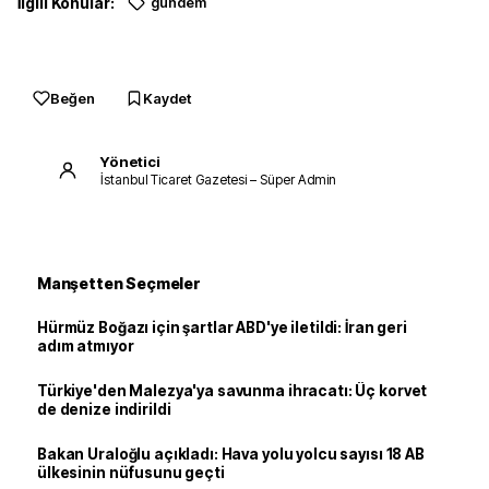
İlgili Konular:
gündem
Beğen
Kaydet
Yönetici
İstanbul Ticaret Gazetesi – Süper Admin
Manşetten Seçmeler
Hürmüz Boğazı için şartlar ABD'ye iletildi: İran geri
adım atmıyor
Türkiye'den Malezya'ya savunma ihracatı: Üç korvet
de denize indirildi
Bakan Uraloğlu açıkladı: Hava yolu yolcu sayısı 18 AB
ülkesinin nüfusunu geçti