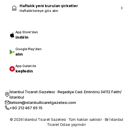
Haftalık yeni kurulan şirketler
Haftalık listeye göz atın
App Store'dan
indirin
Google Play'den
alın
App Galeri ile
keşfedin
İstanbul Ticaret Gazetesi · Reşadiye Cad. Eminönü 34112 Fatih/
İstanbul
iletisim@istanbulticaretgazetesi.com
+90 212 467 65 15
© 2026 İstanbul Ticaret Gazetesi · Tüm hakları saklıdır · Bir İstanbul
Ticaret Odası yayınıdır