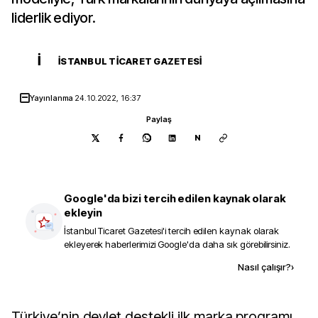
liderlik ediyor.
İ
İSTANBUL TICARET GAZETESI
Yayınlanma
24.10.2022, 16:37
Paylaş
N
Google'da bizi tercih edilen kaynak olarak
ekleyin
İstanbul Ticaret Gazetesi
'i tercih edilen kaynak olarak
ekleyerek haberlerimizi Google'da daha sık görebilirsiniz.
Kaynak ekle
Nasıl çalışır?
›
Türkiye’nin devlet destekli ilk marka programı