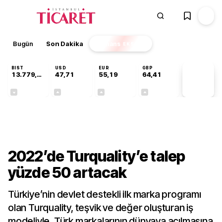
Bugün
Son Dakika
Finans
EKSTRA
BIST
USD
EUR
GBP
13.779,39
47,71
55,19
64,41
PİYASA
VERİLERİ
-0,14%
+0,18%
+0,32%
+0,38%
Gündem
2022’de Turquality’e talep
yüzde 50 artacak
Türkiye’nin devlet destekli ilk marka programı
olan Turquality, teşvik ve değer oluşturan iş
modeliyle, Türk markalarının dünyaya açılmasına